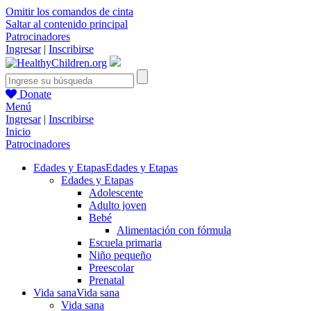
Omitir los comandos de cinta
Saltar al contenido principal
Patrocinadores
Ingresar
|
Inscribirse
Donate
Menú
Ingresar
|
Inscribirse
Inicio
Patrocinadores
Edades y Etapas
Edades y Etapas
Edades y Etapas
Adolescente
Adulto joven
Bebé
Alimentación con fórmula
Escuela primaria
Niño pequeño
Preescolar
Prenatal
Vida sana
Vida sana
Vida sana