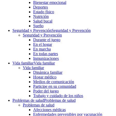
Bienestar emocional
Deportes
Estado físico
Nutrición
Salud bucal
Sueño
Seguridad y Prevención
Seguridad y Prevención
Seguridad y Prevención
Durante el juego
En el hogar
En marcha
En todas partes
Inmunizaciones
Vida familiar
Vida familiar
Vida familiar
Dinámica familiar
Hogar médico
Medios de comunicación
Participe en su comunidad
Poder del juego
Trabajo y cuidado de los niños
Problemas de salud
Problemas de salud
Problemas de salud
Afecciones médicas
Enfermedades prevenibles por vacunación