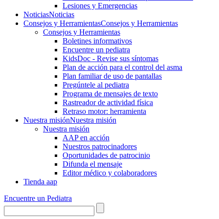
Lesiones y Emergencias
Noticias
Noticias
Consejos y Herramientas
Consejos y Herramientas
Consejos y Herramientas
Boletines informativos
Encuentre un pediatra
KidsDoc - Revise sus síntomas
Plan de acción para el control del asma
Plan familiar de uso de pantallas
Pregúntele al pediatra
Programa de mensajes de texto
Rastre​​ador de activida​d física
Retraso motor: herramienta
Nuestra misión
Nuestra misión
Nuestra misión
AAP en acción
Nuestros patrocinadores
Oportunidades de patrocinio
Difunda el mensaje
Editor médico y colaboradores
Tienda aap
Encuentre un Pediatra