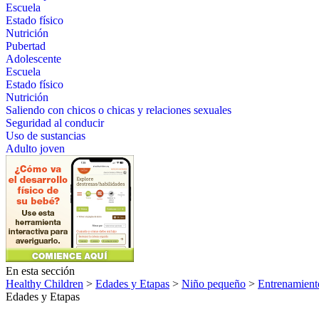
Escuela
Estado físico
Nutrición
Pubertad
Adolescente
Escuela
Estado físico
Nutrición
Saliendo con chicos o chicas y relaciones sexuales
Seguridad al conducir
Uso de sustancias
Adulto joven
En esta sección
Healthy Children
>
Edades y Etapas
>
Niño pequeño
>
Entrenamiento
Edades y Etapas