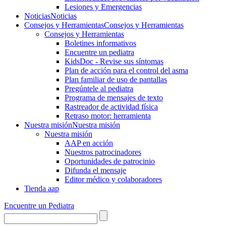
Lesiones y Emergencias
Noticias
Noticias
Consejos y Herramientas
Consejos y Herramientas
Consejos y Herramientas
Boletines informativos
Encuentre un pediatra
KidsDoc - Revise sus síntomas
Plan de acción para el control del asma
Plan familiar de uso de pantallas
Pregúntele al pediatra
Programa de mensajes de texto
Rastre​​ador de activida​d física
Retraso motor: herramienta
Nuestra misión
Nuestra misión
Nuestra misión
AAP en acción
Nuestros patrocinadores
Oportunidades de patrocinio
Difunda el mensaje
Editor médico y colaboradores
Tienda aap
Encuentre un Pediatra