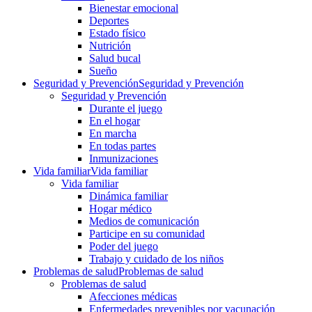
Bienestar emocional
Deportes
Estado físico
Nutrición
Salud bucal
Sueño
Seguridad y Prevención
Seguridad y Prevención
Seguridad y Prevención
Durante el juego
En el hogar
En marcha
En todas partes
Inmunizaciones
Vida familiar
Vida familiar
Vida familiar
Dinámica familiar
Hogar médico
Medios de comunicación
Participe en su comunidad
Poder del juego
Trabajo y cuidado de los niños
Problemas de salud
Problemas de salud
Problemas de salud
Afecciones médicas
Enfermedades prevenibles por vacunación