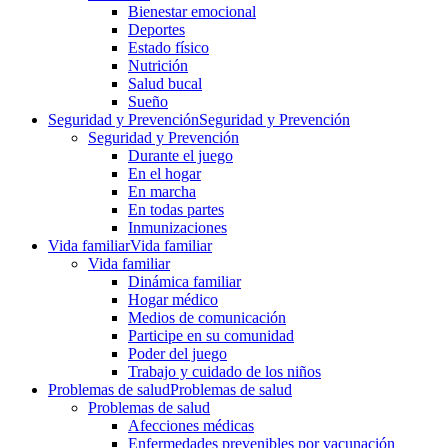
Bienestar emocional
Deportes
Estado físico
Nutrición
Salud bucal
Sueño
Seguridad y Prevención
Seguridad y Prevención
Seguridad y Prevención
Durante el juego
En el hogar
En marcha
En todas partes
Inmunizaciones
Vida familiar
Vida familiar
Vida familiar
Dinámica familiar
Hogar médico
Medios de comunicación
Participe en su comunidad
Poder del juego
Trabajo y cuidado de los niños
Problemas de salud
Problemas de salud
Problemas de salud
Afecciones médicas
Enfermedades prevenibles por vacunación