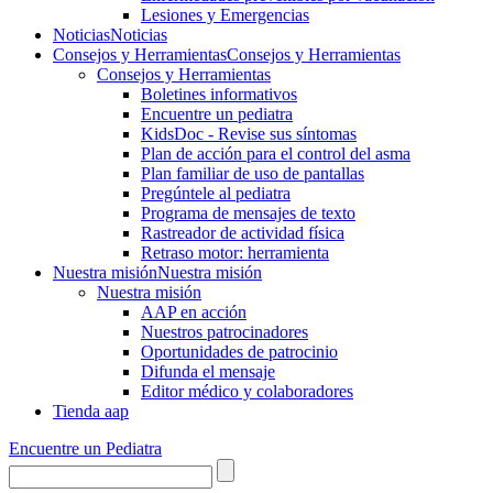
Lesiones y Emergencias
Noticias
Noticias
Consejos y Herramientas
Consejos y Herramientas
Consejos y Herramientas
Boletines informativos
Encuentre un pediatra
KidsDoc - Revise sus síntomas
Plan de acción para el control del asma
Plan familiar de uso de pantallas
Pregúntele al pediatra
Programa de mensajes de texto
Rastre​​ador de activida​d física
Retraso motor: herramienta
Nuestra misión
Nuestra misión
Nuestra misión
AAP en acción
Nuestros patrocinadores
Oportunidades de patrocinio
Difunda el mensaje
Editor médico y colaboradores
Tienda aap
Encuentre un Pediatra