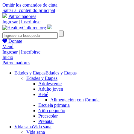
Omitir los comandos de cinta
Saltar al contenido principal
Patrocinadores
Ingresar
|
Inscribirse
Donate
Menú
Ingresar
|
Inscribirse
Inicio
Patrocinadores
Edades y Etapas
Edades y Etapas
Edades y Etapas
Adolescente
Adulto joven
Bebé
Alimentación con fórmula
Escuela primaria
Niño pequeño
Preescolar
Prenatal
Vida sana
Vida sana
Vida sana