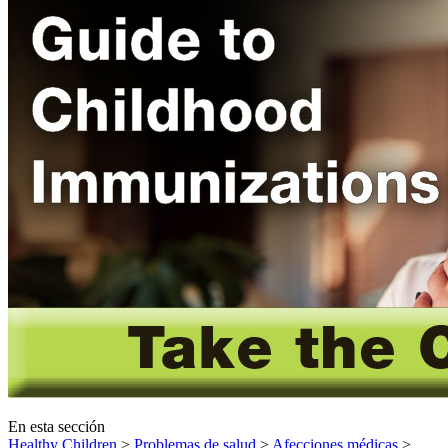
En esta sección
Healthy Children
>
Problemas de salud
>
Afecciones médicas
>