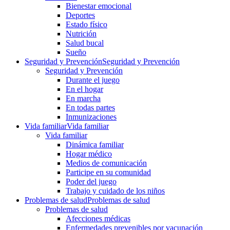
Bienestar emocional
Deportes
Estado físico
Nutrición
Salud bucal
Sueño
Seguridad y Prevención
Seguridad y Prevención
Seguridad y Prevención
Durante el juego
En el hogar
En marcha
En todas partes
Inmunizaciones
Vida familiar
Vida familiar
Vida familiar
Dinámica familiar
Hogar médico
Medios de comunicación
Participe en su comunidad
Poder del juego
Trabajo y cuidado de los niños
Problemas de salud
Problemas de salud
Problemas de salud
Afecciones médicas
Enfermedades prevenibles por vacunación