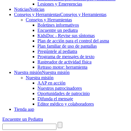
Lesiones y Emergencias
Noticias
Noticias
Consejos y Herramientas
Consejos y Herramientas
Consejos y Herramientas
Boletines informativos
Encuentre un pediatra
KidsDoc - Revise sus síntomas
Plan de acción para el control del asma
Plan familiar de uso de pantallas
Pregúntele al pediatra
Programa de mensajes de texto
Rastre​​ador de activida​d física
Retraso motor: herramienta
Nuestra misión
Nuestra misión
Nuestra misión
AAP en acción
Nuestros patrocinadores
Oportunidades de patrocinio
Difunda el mensaje
Editor médico y colaboradores
Tienda aap
Encuentre un Pediatra