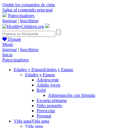
Omitir los comandos de cinta
Saltar al contenido principal
Patrocinadores
Ingresar
|
Inscribirse
Donate
Menú
Ingresar
|
Inscribirse
Inicio
Patrocinadores
Edades y Etapas
Edades y Etapas
Edades y Etapas
Adolescente
Adulto joven
Bebé
Alimentación con fórmula
Escuela primaria
Niño pequeño
Preescolar
Prenatal
Vida sana
Vida sana
Vida sana