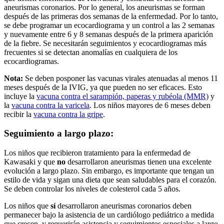
aneurismas coronarios. Por lo general, los aneurismas se forman
después de las primeras dos semanas de la enfermedad. Por lo tanto,
se debe programar un ecocardiograma y un control a las 2 semanas
y nuevamente entre 6 y 8 semanas después de la primera aparición
de la fiebre. Se necesitarán seguimientos y ecocardiogramas más
frecuentes si se detectan anomalías en cualquiera de los
ecocardiogramas.
Nota:
Se deben posponer las vacunas virales atenuadas al menos 11
meses después de la IVIG, ya que pueden no ser eficaces. Esto
incluye la
vacuna contra el sarampión, paperas y rubéola (MMR)
y
la
vacuna contra la varicela
. Los niños mayores de 6 meses deben
recibir la
vacuna contra la gripe
.
Seguimiento a largo plazo:
Los niños que recibieron tratamiento para la enfermedad de
Kawasaki y que
no
desarrollaron aneurismas tienen una excelente
evolución a largo plazo. Sin embargo, es importante que tengan un
estilo de vida y sigan una dieta que sean saludables para el corazón.
Se deben controlar los niveles de colesterol cada 5 años.
Los niños que
sí
desarrollaron aneurismas coronarios deben
permanecer bajo la asistencia de un cardiólogo pediátrico a medida
que crecen, y requerirán asistencia y seguimientos especiales a largo