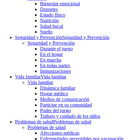
Bienestar emocional
Deportes
Estado físico
Nutrición
Salud bucal
Sueño
Seguridad y Prevención
Seguridad y Prevención
Seguridad y Prevención
Durante el juego
En el hogar
En marcha
En todas partes
Inmunizaciones
Vida familiar
Vida familiar
Vida familiar
Dinámica familiar
Hogar médico
Medios de comunicación
Participe en su comunidad
Poder del juego
Trabajo y cuidado de los niños
Problemas de salud
Problemas de salud
Problemas de salud
Afecciones médicas
Enfermedades prevenibles por vacunación