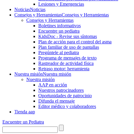
Lesiones y Emergencias
Noticias
Noticias
Consejos y Herramientas
Consejos y Herramientas
Consejos y Herramientas
Boletines informativos
Encuentre un pediatra
KidsDoc - Revise sus síntomas
Plan de acción para el control del asma
Plan familiar de uso de pantallas
Pregúntele al pediatra
Programa de mensajes de texto
Rastre​​ador de activida​d física
Retraso motor: herramienta
Nuestra misión
Nuestra misión
Nuestra misión
AAP en acción
Nuestros patrocinadores
Oportunidades de patrocinio
Difunda el mensaje
Editor médico y colaboradores
Tienda aap
Encuentre un Pediatra