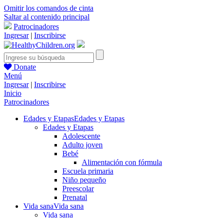
Omitir los comandos de cinta
Saltar al contenido principal
Patrocinadores
Ingresar
|
Inscribirse
Donate
Menú
Ingresar
|
Inscribirse
Inicio
Patrocinadores
Edades y Etapas
Edades y Etapas
Edades y Etapas
Adolescente
Adulto joven
Bebé
Alimentación con fórmula
Escuela primaria
Niño pequeño
Preescolar
Prenatal
Vida sana
Vida sana
Vida sana