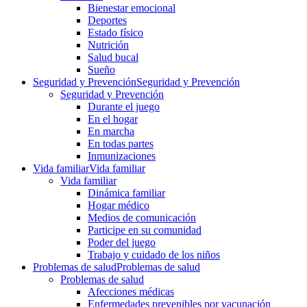
Bienestar emocional
Deportes
Estado físico
Nutrición
Salud bucal
Sueño
Seguridad y Prevención
Seguridad y Prevención
Seguridad y Prevención
Durante el juego
En el hogar
En marcha
En todas partes
Inmunizaciones
Vida familiar
Vida familiar
Vida familiar
Dinámica familiar
Hogar médico
Medios de comunicación
Participe en su comunidad
Poder del juego
Trabajo y cuidado de los niños
Problemas de salud
Problemas de salud
Problemas de salud
Afecciones médicas
Enfermedades prevenibles por vacunación