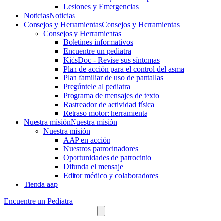
Lesiones y Emergencias
Noticias
Noticias
Consejos y Herramientas
Consejos y Herramientas
Consejos y Herramientas
Boletines informativos
Encuentre un pediatra
KidsDoc - Revise sus síntomas
Plan de acción para el control del asma
Plan familiar de uso de pantallas
Pregúntele al pediatra
Programa de mensajes de texto
Rastre​​ador de activida​d física
Retraso motor: herramienta
Nuestra misión
Nuestra misión
Nuestra misión
AAP en acción
Nuestros patrocinadores
Oportunidades de patrocinio
Difunda el mensaje
Editor médico y colaboradores
Tienda aap
Encuentre un Pediatra