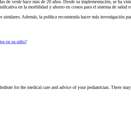
as de vestir hace más de 20 años. Desde su implementación, se ha visto
ificativa en la morbilidad y ahorro en costos para el sistema de salud e
imilares. Además, la política recomienda hacer más investigación para e
dos en su niño?
bstitute for the medical care and advice of your pediatrician. There ma