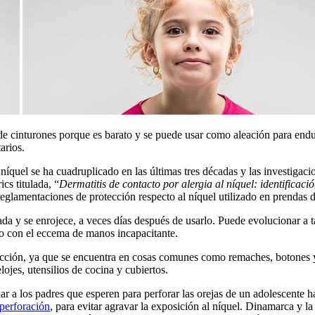
as de cinturones porque es barato y se puede usar como aleación para end
arios.
 níquel se ha cuadruplicado en las últimas tres décadas y las investiga
cs titulada, “
Dermatitis de contacto por alergia al níquel: identificaci
glamentaciones de protección respecto al níquel utilizado en prendas de 
amada y se enrojece, a veces días después de usarlo. Puede evolucionar a
do con el eccema de manos incapacitante.
 afección, ya que se encuentra en cosas comunes como remaches, botones 
lojes, utensilios de cocina y cubiertos.
ar a los padres que esperen para perforar las orejas de un adolescente
perforación
, para evitar agravar la exposición al níquel. Dinamarca y l