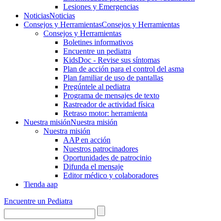
Lesiones y Emergencias
Noticias
Noticias
Consejos y Herramientas
Consejos y Herramientas
Consejos y Herramientas
Boletines informativos
Encuentre un pediatra
KidsDoc - Revise sus síntomas
Plan de acción para el control del asma
Plan familiar de uso de pantallas
Pregúntele al pediatra
Programa de mensajes de texto
Rastre​​ador de activida​d física
Retraso motor: herramienta
Nuestra misión
Nuestra misión
Nuestra misión
AAP en acción
Nuestros patrocinadores
Oportunidades de patrocinio
Difunda el mensaje
Editor médico y colaboradores
Tienda aap
Encuentre un Pediatra