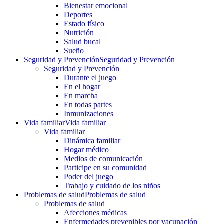
Bienestar emocional
Deportes
Estado físico
Nutrición
Salud bucal
Sueño
Seguridad y Prevención
Seguridad y Prevención
Seguridad y Prevención
Durante el juego
En el hogar
En marcha
En todas partes
Inmunizaciones
Vida familiar
Vida familiar
Vida familiar
Dinámica familiar
Hogar médico
Medios de comunicación
Participe en su comunidad
Poder del juego
Trabajo y cuidado de los niños
Problemas de salud
Problemas de salud
Problemas de salud
Afecciones médicas
Enfermedades prevenibles por vacunación