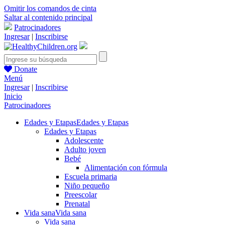
Omitir los comandos de cinta
Saltar al contenido principal
Patrocinadores
Ingresar
|
Inscribirse
Donate
Menú
Ingresar
|
Inscribirse
Inicio
Patrocinadores
Edades y Etapas
Edades y Etapas
Edades y Etapas
Adolescente
Adulto joven
Bebé
Alimentación con fórmula
Escuela primaria
Niño pequeño
Preescolar
Prenatal
Vida sana
Vida sana
Vida sana