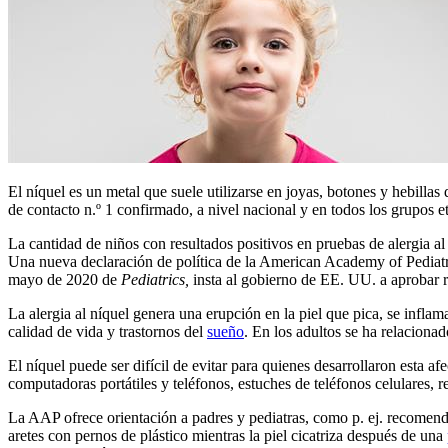
​El níquel es un metal que suele utilizarse en joyas, botones y hebill
de contacto n.º 1 confirmado, a nivel nacional y en todos los grupos et
La cantidad de niños con resultados positivos en pruebas de alergia al
Una nueva declaración de política de la American Academy of Pediatri
mayo de 2020 de
Pedi​atrics
,
insta al gobierno de EE. UU. a aprobar re
La alergia al níquel genera una erupción en la piel que pica, se infl
calidad de vida y trastornos del
sueño
. En los adultos se ha relaciona
El níquel puede ser difícil de evitar para quienes desarrollaron esta
computadoras portátiles y teléfonos, estuches de teléfonos celulares, re
La AAP ofrece orientación a padres y pediatras, como p. ej. recomend
aretes con pernos de plástico mientras la piel cicatriza después de una