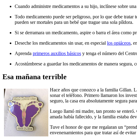
Cuando administre medicamentos a su hijo, inclínese sobre una 
Todo medicamento puede ser peligroso, por lo que debe tratar t
pueden ser mortales para un bebé que trague una sola píldora.
Si se derramara un medicamento, aspire o barra el área como pre
Deseche los medicamentos sin usar, en especial
los opiáceos
, e
Aprenda
primeros auxilios básicos
y tenga el número del Centro
Acostúmbrese a guardar los medicamentos de manera segura, 
Esa mañana terrible
Hace años que conozco a la familia Gillan. L
sonar el teléfono. Primero llamaron los inves
seguro, la casa era absolutamente segura para
Luego llamó mi madre, tan pronto se enteró. C
amada había fallecido, y la familia estaba dev
Tuve el honor de que me regalaran un “prende
envenenamientos para que tratar así de evitar 