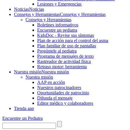
Lesiones y Emergencias
Noticias
Noticias
Consejos y Herramientas
Consejos y Herramientas
Consejos y Herramientas
Boletines informativos
Encuentre un pediatra
KidsDoc - Revise sus síntomas
Plan de acción para el control del asma
Plan familiar de uso de pantallas
Pregúntele al pediatra
Programa de mensajes de texto
Rastre​​ador de activida​d física
Retraso motor: herramienta
Nuestra misión
Nuestra misión
Nuestra misión
AAP en acción
Nuestros patrocinadores
Oportunidades de patrocinio
Difunda el mensaje
Editor médico y colaboradores
Tienda aap
Encuentre un Pediatra