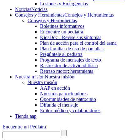
Lesiones y Emergencias
Noticias
Noticias
Consejos y Herramientas
Consejos y Herramientas
Consejos y Herramientas
Boletines informativos
Encuentre un pediatra
KidsDoc - Revise sus síntomas
Plan de acción para el control del asma
Plan familiar de uso de pantallas
Pregúntele al pediatra
Programa de mensajes de texto
Rastre​​ador de activida​d física
Retraso motor: herramienta
Nuestra misión
Nuestra misión
Nuestra misión
AAP en acción
Nuestros patrocinadores
Oportunidades de patrocinio
Difunda el mensaje
Editor médico y colaboradores
Tienda aap
Encuentre un Pediatra