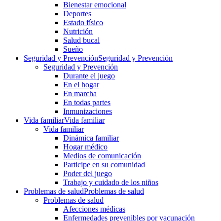
Bienestar emocional
Deportes
Estado físico
Nutrición
Salud bucal
Sueño
Seguridad y Prevención
Seguridad y Prevención
Seguridad y Prevención
Durante el juego
En el hogar
En marcha
En todas partes
Inmunizaciones
Vida familiar
Vida familiar
Vida familiar
Dinámica familiar
Hogar médico
Medios de comunicación
Participe en su comunidad
Poder del juego
Trabajo y cuidado de los niños
Problemas de salud
Problemas de salud
Problemas de salud
Afecciones médicas
Enfermedades prevenibles por vacunación