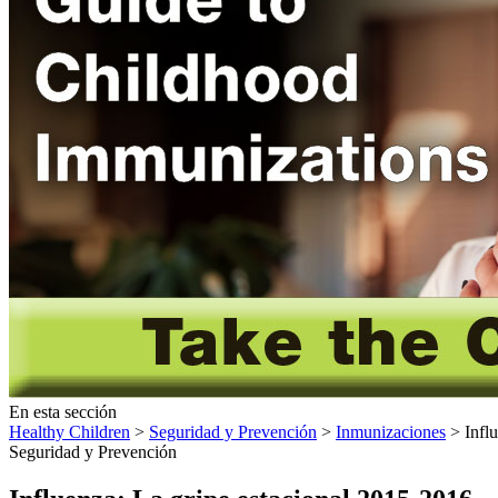
En esta sección
Healthy Children
>
Seguridad y Prevención
>
Inmunizaciones
> Influ
Seguridad y Prevención