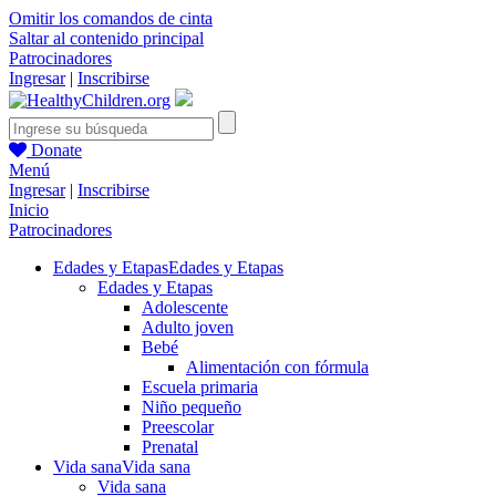
Omitir los comandos de cinta
Saltar al contenido principal
Patrocinadores
Ingresar
|
Inscribirse
Donate
Menú
Ingresar
|
Inscribirse
Inicio
Patrocinadores
Edades y Etapas
Edades y Etapas
Edades y Etapas
Adolescente
Adulto joven
Bebé
Alimentación con fórmula
Escuela primaria
Niño pequeño
Preescolar
Prenatal
Vida sana
Vida sana
Vida sana