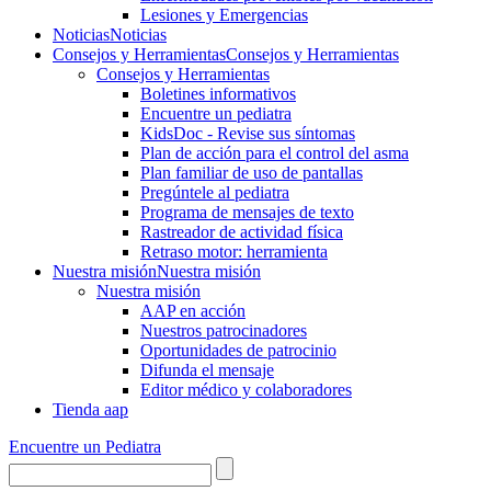
Lesiones y Emergencias
Noticias
Noticias
Consejos y Herramientas
Consejos y Herramientas
Consejos y Herramientas
Boletines informativos
Encuentre un pediatra
KidsDoc - Revise sus síntomas
Plan de acción para el control del asma
Plan familiar de uso de pantallas
Pregúntele al pediatra
Programa de mensajes de texto
Rastre​​ador de activida​d física
Retraso motor: herramienta
Nuestra misión
Nuestra misión
Nuestra misión
AAP en acción
Nuestros patrocinadores
Oportunidades de patrocinio
Difunda el mensaje
Editor médico y colaboradores
Tienda aap
Encuentre un Pediatra