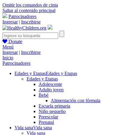
Omitir los comandos de cinta
Saltar al contenido principal
Patrocinadores
Ingresar
|
Inscribirse
Donate
Menú
Ingresar
|
Inscribirse
Inicio
Patrocinadores
Edades y Etapas
Edades y Etapas
Edades y Etapas
Adolescente
Adulto joven
Bebé
Alimentación con fórmula
Escuela primaria
Niño pequeño
Preescolar
Prenatal
Vida sana
Vida sana
Vida sana