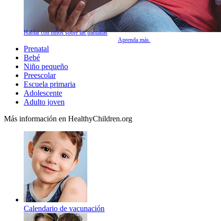
Hablar con niños sobre las pantallas
Aprenda más.
Prenatal
Bebé
Niño pequeño
Preescolar
Escuela primaria
Adolescente
Adulto joven
Más información en HealthyChildren.org
Calendario de vacunación