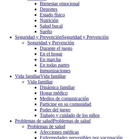
Bienestar emocional
Deportes
Estado físico
Nutrición
Salud bucal
Sueño
Seguridad y Prevención
Seguridad y Prevención
Seguridad y Prevención
Durante el juego
En el hogar
En marcha
En todas partes
Inmunizaciones
Vida familiar
Vida familiar
Vida familiar
Dinámica familiar
Hogar médico
Medios de comunicación
Participe en su comunidad
Poder del juego
Trabajo y cuidado de los niños
Problemas de salud
Problemas de salud
Problemas de salud
Afecciones médicas
Enfermedades prevenibles por vacunación