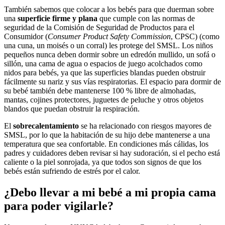
También sabemos que colocar a los bebés para que duerman sobre
una
superficie firme y plana
que cumple con las normas de
seguridad de la Comisión de Seguridad de Productos para el
Consumidor (
Consumer Product Safety Commission
, CPSC) (como
una cuna, un moisés o un corral) les protege del SMSL. Los niños
pequeños nunca deben dormir sobre un edredón mullido, un sofá o
sillón, una cama de agua o espacios de juego acolchados como
nidos para bebés, ya que las superficies blandas pueden obstruir
fácilmente su nariz y sus vías respiratorias. El espacio para dormir de
su bebé también debe mantenerse 100 % libre de almohadas,
mantas, cojines protectores, juguetes de peluche y otros objetos
blandos que puedan obstruir la respiración.
El
sobrecalentamiento
se ha relacionado con riesgos mayores de
SMSL, por lo que la habitación de su hijo debe mantenerse a una
temperatura que sea confortable. En condiciones más cálidas, los
padres y cuidadores deben revisar si hay sudoración, si el pecho está
caliente o la piel sonrojada, ya que todos son signos de que los
bebés están sufriendo de estrés por el calor.
¿Debo llevar a mi bebé a mi propia cama
para poder vigilarle?