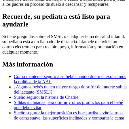
a los padres en proceso de duelo a descansar y recuperarse.
Recuerde, su pediatra está listo para
ayudarle
Si tiene preguntas sobre el SMSL o cualquier tema de salud infantil,
su pediatra está a un llamado de distancia. Llámele o envíele un
correo electrónico para recibir apoyo, información y orientación en
cualquier momento.
Más información
Cómo mantener seguro a su bebé cuando duerme: explicamos
la política de la AAP
¿Algunos bebés tienen mayor riesgo de sufrir de muerte súbita
del lactante (SMSL)?
Sueño seguro: la historia de Charlie
Sillitas inclinadas para dormir y otros productos para el bebé
que debe evitar
Sueño seguro: la mejor posición es boca arriba, evite la ropa
de cama suave, las superficies inclinadas y compartir la cama