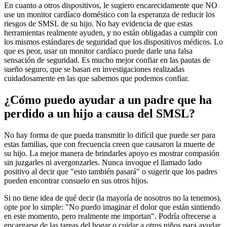
En cuanto a otros dispositivos, le sugiero encarecidamente que NO
use un monitor cardíaco doméstico con la esperanza de reducir los
riesgos de SMSL de su hijo. No hay evidencia de que estas
herramientas realmente ayuden, y no están obligadas a cumplir con
los mismos estándares de seguridad que los dispositivos médicos. Lo
que es peor, usar un monitor cardíaco puede darle una falsa
sensación de seguridad. Es mucho mejor confiar en las pautas de
sueño seguro, que se basan en investigaciones realizadas
cuidadosamente en las que sabemos que podemos confiar.
¿Cómo puedo ayudar a un padre que ha
perdido a un hijo a causa del SMSL?
No hay forma de que pueda transmitir lo difícil que puede ser para
estas familias, que con frecuencia creen que causaron la muerte de
su hijo. La mejor manera de brindarles apoyo es mostrar compasión
sin juzgarles ni avergonzarles. Nunca invoque el llamado lado
positivo al decir que "esto también pasará" o sugerir que los padres
pueden encontrar consuelo en sus otros hijos.
Si no tiene idea de qué decir (la mayoría de nosotros no la tenemos),
opte por lo simple: "No puedo imaginar el dolor que están sintiendo
en este momento, pero realmente me importan". Podría ofrecerse a
encargarse de las tareas del hogar o cuidar a otros niños para ayudar