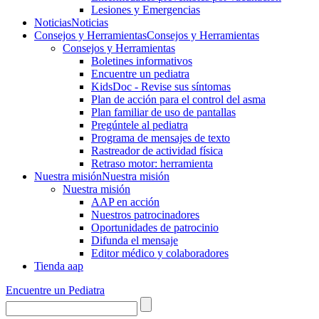
Lesiones y Emergencias
Noticias
Noticias
Consejos y Herramientas
Consejos y Herramientas
Consejos y Herramientas
Boletines informativos
Encuentre un pediatra
KidsDoc - Revise sus síntomas
Plan de acción para el control del asma
Plan familiar de uso de pantallas
Pregúntele al pediatra
Programa de mensajes de texto
Rastre​​ador de activida​d física
Retraso motor: herramienta
Nuestra misión
Nuestra misión
Nuestra misión
AAP en acción
Nuestros patrocinadores
Oportunidades de patrocinio
Difunda el mensaje
Editor médico y colaboradores
Tienda aap
Encuentre un Pediatra