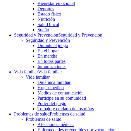
Bienestar emocional
Deportes
Estado físico
Nutrición
Salud bucal
Sueño
Seguridad y Prevención
Seguridad y Prevención
Seguridad y Prevención
Durante el juego
En el hogar
En marcha
En todas partes
Inmunizaciones
Vida familiar
Vida familiar
Vida familiar
Dinámica familiar
Hogar médico
Medios de comunicación
Participe en su comunidad
Poder del juego
Trabajo y cuidado de los niños
Problemas de salud
Problemas de salud
Problemas de salud
Afecciones médicas
Enfermedades prevenibles por vacunación