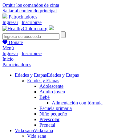
Omitir los comandos de cinta
Saltar al contenido principal
Patrocinadores
Ingresar
|
Inscribirse
Donate
Menú
Ingresar
|
Inscribirse
Inicio
Patrocinadores
Edades y Etapas
Edades y Etapas
Edades y Etapas
Adolescente
Adulto joven
Bebé
Alimentación con fórmula
Escuela primaria
Niño pequeño
Preescolar
Prenatal
Vida sana
Vida sana
Vida sana