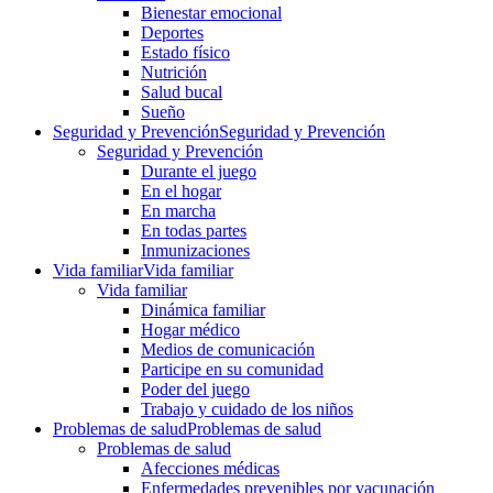
Bienestar emocional
Deportes
Estado físico
Nutrición
Salud bucal
Sueño
Seguridad y Prevención
Seguridad y Prevención
Seguridad y Prevención
Durante el juego
En el hogar
En marcha
En todas partes
Inmunizaciones
Vida familiar
Vida familiar
Vida familiar
Dinámica familiar
Hogar médico
Medios de comunicación
Participe en su comunidad
Poder del juego
Trabajo y cuidado de los niños
Problemas de salud
Problemas de salud
Problemas de salud
Afecciones médicas
Enfermedades prevenibles por vacunación