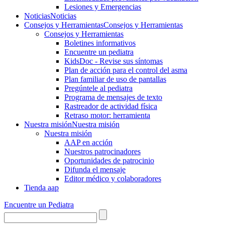
Lesiones y Emergencias
Noticias
Noticias
Consejos y Herramientas
Consejos y Herramientas
Consejos y Herramientas
Boletines informativos
Encuentre un pediatra
KidsDoc - Revise sus síntomas
Plan de acción para el control del asma
Plan familiar de uso de pantallas
Pregúntele al pediatra
Programa de mensajes de texto
Rastre​​ador de activida​d física
Retraso motor: herramienta
Nuestra misión
Nuestra misión
Nuestra misión
AAP en acción
Nuestros patrocinadores
Oportunidades de patrocinio
Difunda el mensaje
Editor médico y colaboradores
Tienda aap
Encuentre un Pediatra