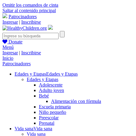
Omitir los comandos de cinta
Saltar al contenido principal
Patrocinadores
Ingresar
|
Inscribirse
Donate
Menú
Ingresar
|
Inscribirse
Inicio
Patrocinadores
Edades y Etapas
Edades y Etapas
Edades y Etapas
Adolescente
Adulto joven
Bebé
Alimentación con fórmula
Escuela primaria
Niño pequeño
Preescolar
Prenatal
Vida sana
Vida sana
Vida sana