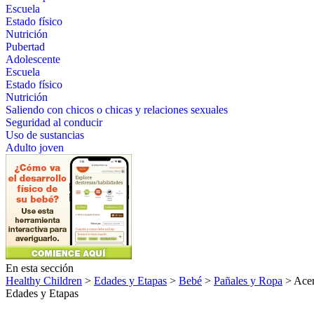
Escuela
Estado físico
Nutrición
Pubertad
Adolescente
Escuela
Estado físico
Nutrición
Saliendo con chicos o chicas y relaciones sexuales
Seguridad al conducir
Uso de sustancias
Adulto joven
En esta sección
Healthy Children
>
Edades y Etapas
>
Bebé
>
Pañales y Ropa
> Acer
Edades y Etapas