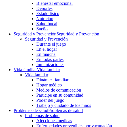
Bienestar emocional
Deportes
Estado físico
Nutrición
Salud bucal
Sueño
Seguridad y Prevención
Seguridad y Prevención
Seguridad y Prevención
Durante el juego
En el hogar
En marcha
En todas partes
Inmunizaciones
Vida familiar
Vida familiar
Vida familiar
Dinámica familiar
Hogar médico
Medios de comunicación
Participe en su comunidad
Poder del juego
Trabajo y cuidado de los niños
Problemas de salud
Problemas de salud
Problemas de salud
Afecciones médicas
Enfermedades prevenibles por vacunación