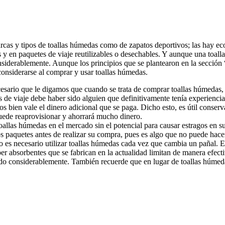
cas y tipos de toallas húmedas como de zapatos deportivos; las hay eco
les y en paquetes de viaje reutilizables o desechables. Y aunque una toa
siderablemente. Aunque los principios que se plantearon en la secció
considerarse al comprar y usar toallas húmedas.
ecesario que le digamos que cuando se trata de comprar toallas húmedas,
s de viaje debe haber sido alguien que definitivamente tenía experienci
 bien vale el dinero adicional que se paga. Dicho esto, es útil conserv
ede reaprovisionar y ahorrará mucho dinero.
allas húmedas en el mercado sin el potencial para causar estragos en su
los paquetes antes de realizar su compra, pues es algo que no puede hace
 es necesario utilizar toallas húmedas cada vez que cambia un pañal. E
per absorbentes que se fabrican en la actualidad limitan de manera efectiv
o considerablemente. También recuerde que en lugar de toallas húmeda