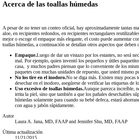
Acerca de las toallas húmedas
A pesar de no tener un conteo oficial, hay aproximadamente tantas mar
aloe, en recipientes redondos, en recipientes rectangulares reutilizab
mejor o escoge el empaque más elegante, el costo puede aumentar con
toallas húmedas, a continuación se detallan otros aspectos que deben 
Empaque.
Luego de dar un vistazo por los estantes, no será n
mal. Por ejemplo, quien inventó los pequeños y útiles paquetito
casa, y muchos padres piensan que lo conveniente de los mismos
paquetes con muchas unidades de repuesto, que usted mismo pu
No los tire en el inodoro.
No se diga más. Existen muy pocas to
desechar en el inodoro, asegúrese de verificar las etiquetas de 
Uso excesivo de toallas húmedas.
Aunque parezca increíble, no
irrita la piel, sino que también a que los pañales desechables sú
húmedas solamente para cuando su bebé defeca, estará ahorrand
con agua y jabón rápidamente.
Autor
Laura A. Jana, MD, FAAP and Jennifer Shu, MD, FAAP
Última actualización
11/21/2015