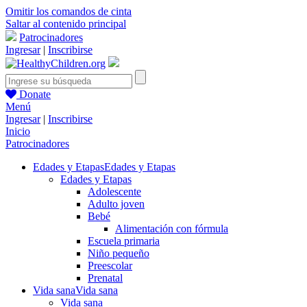
Omitir los comandos de cinta
Saltar al contenido principal
Patrocinadores
Ingresar
|
Inscribirse
Donate
Menú
Ingresar
|
Inscribirse
Inicio
Patrocinadores
Edades y Etapas
Edades y Etapas
Edades y Etapas
Adolescente
Adulto joven
Bebé
Alimentación con fórmula
Escuela primaria
Niño pequeño
Preescolar
Prenatal
Vida sana
Vida sana
Vida sana