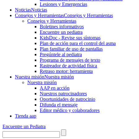
Lesiones y Emergencias
Noticias
Noticias
Consejos y Herramientas
Consejos y Herramientas
Consejos y Herramientas
Boletines informativos
Encuentre un pediatra
KidsDoc - Revise sus síntomas
Plan de acción para el control del asma
Plan familiar de uso de pantallas
Pregúntele al pediatra
Programa de mensajes de texto
Rastre​​ador de activida​d física
Retraso motor: herramienta
Nuestra misión
Nuestra misión
Nuestra misión
AAP en acción
Nuestros patrocinadores
Oportunidades de patrocinio
Difunda el mensaje
Editor médico y colaboradores
Tienda aap
Encuentre un Pediatra