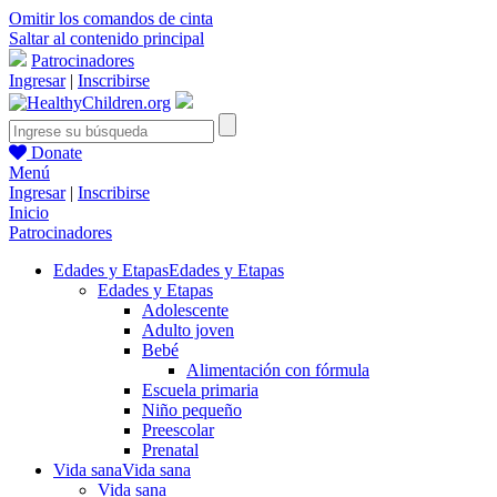
Omitir los comandos de cinta
Saltar al contenido principal
Patrocinadores
Ingresar
|
Inscribirse
Donate
Menú
Ingresar
|
Inscribirse
Inicio
Patrocinadores
Edades y Etapas
Edades y Etapas
Edades y Etapas
Adolescente
Adulto joven
Bebé
Alimentación con fórmula
Escuela primaria
Niño pequeño
Preescolar
Prenatal
Vida sana
Vida sana
Vida sana