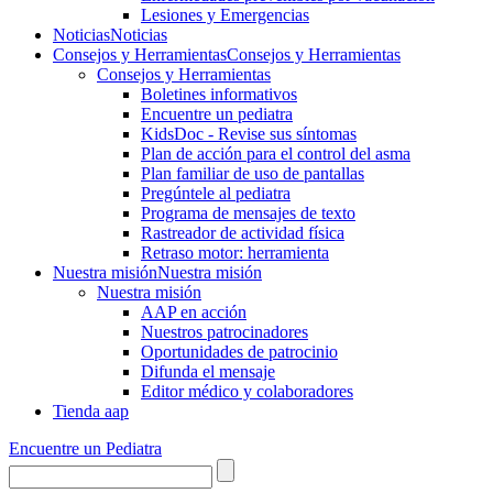
Lesiones y Emergencias
Noticias
Noticias
Consejos y Herramientas
Consejos y Herramientas
Consejos y Herramientas
Boletines informativos
Encuentre un pediatra
KidsDoc - Revise sus síntomas
Plan de acción para el control del asma
Plan familiar de uso de pantallas
Pregúntele al pediatra
Programa de mensajes de texto
Rastre​​ador de activida​d física
Retraso motor: herramienta
Nuestra misión
Nuestra misión
Nuestra misión
AAP en acción
Nuestros patrocinadores
Oportunidades de patrocinio
Difunda el mensaje
Editor médico y colaboradores
Tienda aap
Encuentre un Pediatra