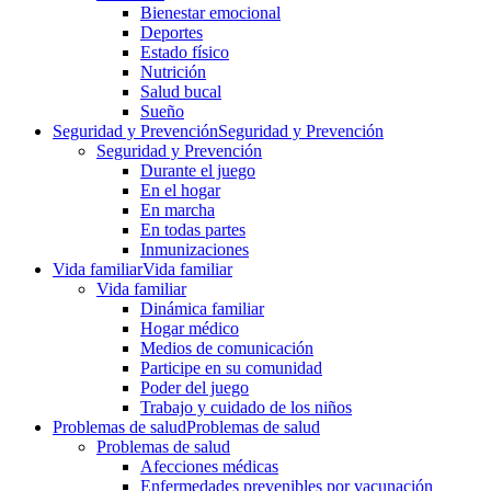
Bienestar emocional
Deportes
Estado físico
Nutrición
Salud bucal
Sueño
Seguridad y Prevención
Seguridad y Prevención
Seguridad y Prevención
Durante el juego
En el hogar
En marcha
En todas partes
Inmunizaciones
Vida familiar
Vida familiar
Vida familiar
Dinámica familiar
Hogar médico
Medios de comunicación
Participe en su comunidad
Poder del juego
Trabajo y cuidado de los niños
Problemas de salud
Problemas de salud
Problemas de salud
Afecciones médicas
Enfermedades prevenibles por vacunación