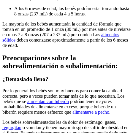
A los
6 meses
de edad, los bebés podrían estar tomando hasta
8 onzas (237 mL) de cada 4 a 5 horas.
La mayoría de los bebés aumentarán la cantidad de fórmula que
toman en un promedio de 1 onza (30 mL) por mes antes de nivelarse
en unas 7 a 8 onzas (207 a 237 mL) por comida Los
alimentos
sólidos
deben comenzarse aproximadamente a partir de los 6 meses
de edad.
Preocupaciones sobre la
sobrealimentación o subalimentación:
¿Demasiado lleno?
Por lo general los bebés son muy buenos para comer la cantidad
correcta, pero a veces pueden tomar más de lo que necesitan. Los
bebés que se
alimentan con biberón
podrían tener mayores
probabilidades de alimentarse en exceso, porque beber de un
biberón requiere menos esfuerzo que
alimentarse a pecho
.
Los bebés sobrealimentados les da dolor de estómago, gases,
regurgitan
o vomitan y tienen mayor riesgo de sufrir de obesidad en
el futuro. Es mejor ofrecer menos, ya que siempre puede darle más