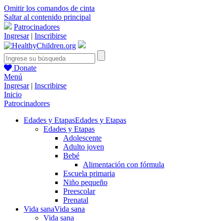
Omitir los comandos de cinta
Saltar al contenido principal
Patrocinadores
Ingresar
|
Inscribirse
Donate
Menú
Ingresar
|
Inscribirse
Inicio
Patrocinadores
Edades y Etapas
Edades y Etapas
Edades y Etapas
Adolescente
Adulto joven
Bebé
Alimentación con fórmula
Escuela primaria
Niño pequeño
Preescolar
Prenatal
Vida sana
Vida sana
Vida sana