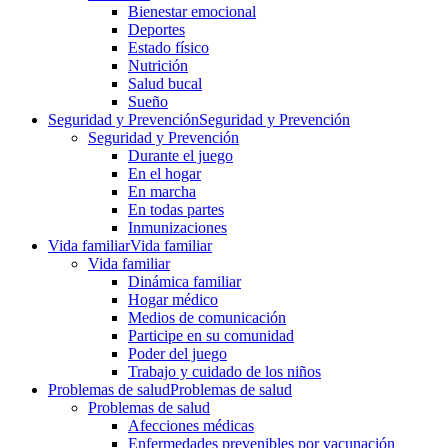
Bienestar emocional
Deportes
Estado físico
Nutrición
Salud bucal
Sueño
Seguridad y Prevención
Seguridad y Prevención
Seguridad y Prevención
Durante el juego
En el hogar
En marcha
En todas partes
Inmunizaciones
Vida familiar
Vida familiar
Vida familiar
Dinámica familiar
Hogar médico
Medios de comunicación
Participe en su comunidad
Poder del juego
Trabajo y cuidado de los niños
Problemas de salud
Problemas de salud
Problemas de salud
Afecciones médicas
Enfermedades prevenibles por vacunación