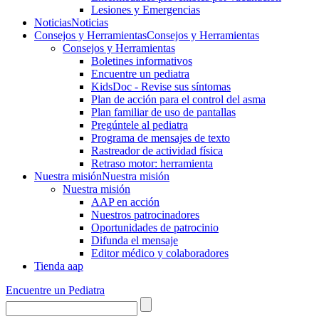
Lesiones y Emergencias
Noticias
Noticias
Consejos y Herramientas
Consejos y Herramientas
Consejos y Herramientas
Boletines informativos
Encuentre un pediatra
KidsDoc - Revise sus síntomas
Plan de acción para el control del asma
Plan familiar de uso de pantallas
Pregúntele al pediatra
Programa de mensajes de texto
Rastre​​ador de activida​d física
Retraso motor: herramienta
Nuestra misión
Nuestra misión
Nuestra misión
AAP en acción
Nuestros patrocinadores
Oportunidades de patrocinio
Difunda el mensaje
Editor médico y colaboradores
Tienda aap
Encuentre un Pediatra