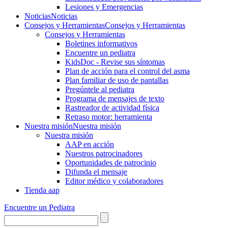
Lesiones y Emergencias
Noticias
Noticias
Consejos y Herramientas
Consejos y Herramientas
Consejos y Herramientas
Boletines informativos
Encuentre un pediatra
KidsDoc - Revise sus síntomas
Plan de acción para el control del asma
Plan familiar de uso de pantallas
Pregúntele al pediatra
Programa de mensajes de texto
Rastre​​ador de activida​d física
Retraso motor: herramienta
Nuestra misión
Nuestra misión
Nuestra misión
AAP en acción
Nuestros patrocinadores
Oportunidades de patrocinio
Difunda el mensaje
Editor médico y colaboradores
Tienda aap
Encuentre un Pediatra