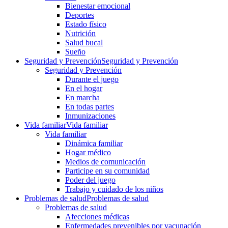
Bienestar emocional
Deportes
Estado físico
Nutrición
Salud bucal
Sueño
Seguridad y Prevención
Seguridad y Prevención
Seguridad y Prevención
Durante el juego
En el hogar
En marcha
En todas partes
Inmunizaciones
Vida familiar
Vida familiar
Vida familiar
Dinámica familiar
Hogar médico
Medios de comunicación
Participe en su comunidad
Poder del juego
Trabajo y cuidado de los niños
Problemas de salud
Problemas de salud
Problemas de salud
Afecciones médicas
Enfermedades prevenibles por vacunación