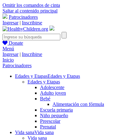
Omitir los comandos de cinta
Saltar al contenido principal
Patrocinadores
Ingresar
|
Inscribirse
Donate
Menú
Ingresar
|
Inscribirse
Inicio
Patrocinadores
Edades y Etapas
Edades y Etapas
Edades y Etapas
Adolescente
Adulto joven
Bebé
Alimentación con fórmula
Escuela primaria
Niño pequeño
Preescolar
Prenatal
Vida sana
Vida sana
Vida sana