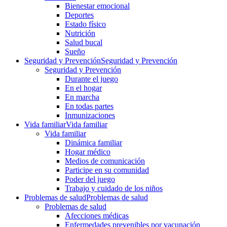
Bienestar emocional
Deportes
Estado físico
Nutrición
Salud bucal
Sueño
Seguridad y Prevención
Seguridad y Prevención
Seguridad y Prevención
Durante el juego
En el hogar
En marcha
En todas partes
Inmunizaciones
Vida familiar
Vida familiar
Vida familiar
Dinámica familiar
Hogar médico
Medios de comunicación
Participe en su comunidad
Poder del juego
Trabajo y cuidado de los niños
Problemas de salud
Problemas de salud
Problemas de salud
Afecciones médicas
Enfermedades prevenibles por vacunación