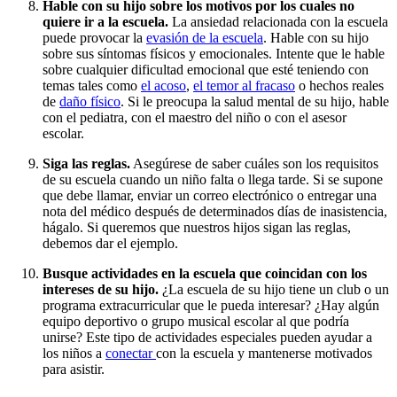
Hable con su hijo sobre los motivos por los cuales no
quiere ir a la escuela.
La ansiedad relacionada con la escuela
puede provocar la
evasión de la escuela
. Hable con su hijo
sobre sus síntomas físicos y emocionales. Intente que le hable
sobre cualquier dificultad emocional que esté teniendo con
temas tales como
el acoso
,
el temor al fracaso
o hechos reales
de
daño físico
. Si le preocupa la salud mental de su hijo, hable
con el pediatra, con el maestro del niño o con el asesor
escolar.
Siga las reglas.
Asegúrese de saber cuáles son los requisitos
de su escuela cuando un niño falta o llega tarde. Si se supone
que debe llamar, enviar un correo electrónico o entregar una
nota del médico después de determinados días de inasistencia,
hágalo. Si queremos que nuestros hijos sigan las reglas,
debemos dar el ejemplo.
Busque actividades en la escuela que coincidan con los
intereses de su hijo.
¿La escuela de su hijo tiene un club o un
programa extracurricular que le pueda interesar? ¿Hay algún
equipo deportivo o grupo musical escolar al que podría
unirse? Este tipo de actividades especiales pueden ayudar a
los niños a
conectar
con la escuela y mantenerse motivados
para asistir.