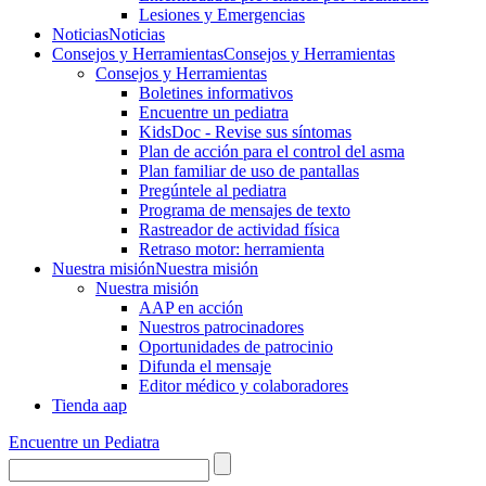
Lesiones y Emergencias
Noticias
Noticias
Consejos y Herramientas
Consejos y Herramientas
Consejos y Herramientas
Boletines informativos
Encuentre un pediatra
KidsDoc - Revise sus síntomas
Plan de acción para el control del asma
Plan familiar de uso de pantallas
Pregúntele al pediatra
Programa de mensajes de texto
Rastre​​ador de activida​d física
Retraso motor: herramienta
Nuestra misión
Nuestra misión
Nuestra misión
AAP en acción
Nuestros patrocinadores
Oportunidades de patrocinio
Difunda el mensaje
Editor médico y colaboradores
Tienda aap
Encuentre un Pediatra