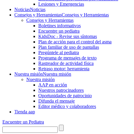
Lesiones y Emergencias
Noticias
Noticias
Consejos y Herramientas
Consejos y Herramientas
Consejos y Herramientas
Boletines informativos
Encuentre un pediatra
KidsDoc - Revise sus síntomas
Plan de acción para el control del asma
Plan familiar de uso de pantallas
Pregúntele al pediatra
Programa de mensajes de texto
Rastre​​ador de activida​d física
Retraso motor: herramienta
Nuestra misión
Nuestra misión
Nuestra misión
AAP en acción
Nuestros patrocinadores
Oportunidades de patrocinio
Difunda el mensaje
Editor médico y colaboradores
Tienda aap
Encuentre un Pediatra