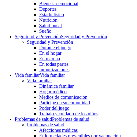
Bienestar emocional
Deportes
Estado físico
Nutrición
Salud bucal
Sueño
Seguridad y Prevención
Seguridad y Prevención
Seguridad y Prevención
Durante el juego
En el hogar
En marcha
En todas partes
Inmunizaciones
Vida familiar
Vida familiar
Vida familiar
Dinámica familiar
Hogar médico
Medios de comunicación
Participe en su comunidad
Poder del juego
Trabajo y cuidado de los niños
Problemas de salud
Problemas de salud
Problemas de salud
Afecciones médicas
Enfermedades prevenibles por vacunación