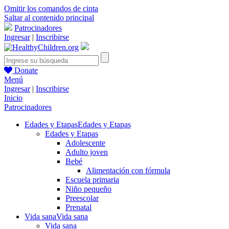
Omitir los comandos de cinta
Saltar al contenido principal
Patrocinadores
Ingresar
|
Inscribirse
Donate
Menú
Ingresar
|
Inscribirse
Inicio
Patrocinadores
Edades y Etapas
Edades y Etapas
Edades y Etapas
Adolescente
Adulto joven
Bebé
Alimentación con fórmula
Escuela primaria
Niño pequeño
Preescolar
Prenatal
Vida sana
Vida sana
Vida sana