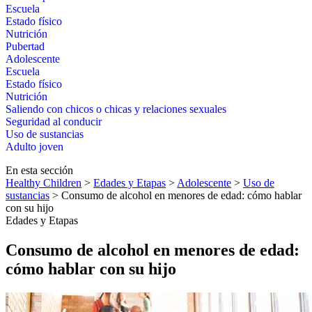
Escuela
Estado físico
Nutrición
Pubertad
Adolescente
Escuela
Estado físico
Nutrición
Saliendo con chicos o chicas y relaciones sexuales
Seguridad al conducir
Uso de sustancias
Adulto joven
En esta sección
Healthy Children
>
Edades y Etapas
>
Adolescente
>
Uso de
sustancias
> Consumo de alcohol en menores de edad: cómo hablar
con su hijo
Edades y Etapas
Consumo de alcohol en menores de edad:
cómo hablar con su hijo