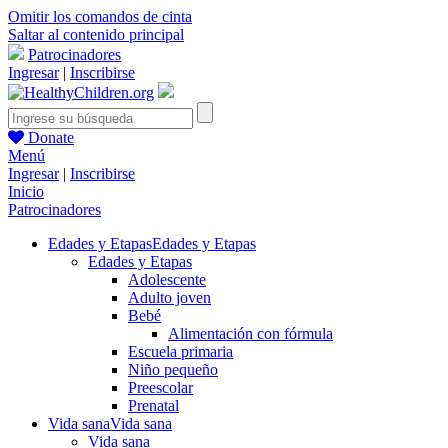
Omitir los comandos de cinta
Saltar al contenido principal
Patrocinadores
Ingresar
|
Inscribirse
Donate
Menú
Ingresar
|
Inscribirse
Inicio
Patrocinadores
Edades y Etapas
Edades y Etapas
Edades y Etapas
Adolescente
Adulto joven
Bebé
Alimentación con fórmula
Escuela primaria
Niño pequeño
Preescolar
Prenatal
Vida sana
Vida sana
Vida sana