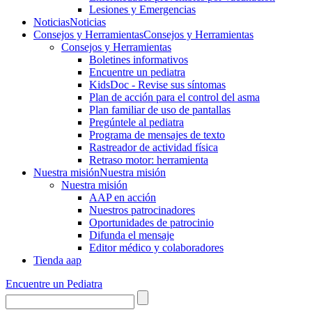
Lesiones y Emergencias
Noticias
Noticias
Consejos y Herramientas
Consejos y Herramientas
Consejos y Herramientas
Boletines informativos
Encuentre un pediatra
KidsDoc - Revise sus síntomas
Plan de acción para el control del asma
Plan familiar de uso de pantallas
Pregúntele al pediatra
Programa de mensajes de texto
Rastre​​ador de activida​d física
Retraso motor: herramienta
Nuestra misión
Nuestra misión
Nuestra misión
AAP en acción
Nuestros patrocinadores
Oportunidades de patrocinio
Difunda el mensaje
Editor médico y colaboradores
Tienda aap
Encuentre un Pediatra