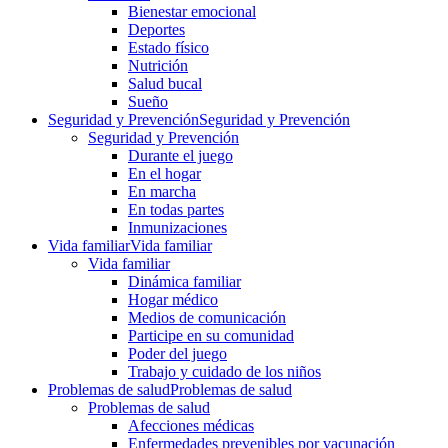
Bienestar emocional
Deportes
Estado físico
Nutrición
Salud bucal
Sueño
Seguridad y Prevención
Seguridad y Prevención
Seguridad y Prevención
Durante el juego
En el hogar
En marcha
En todas partes
Inmunizaciones
Vida familiar
Vida familiar
Vida familiar
Dinámica familiar
Hogar médico
Medios de comunicación
Participe en su comunidad
Poder del juego
Trabajo y cuidado de los niños
Problemas de salud
Problemas de salud
Problemas de salud
Afecciones médicas
Enfermedades prevenibles por vacunación