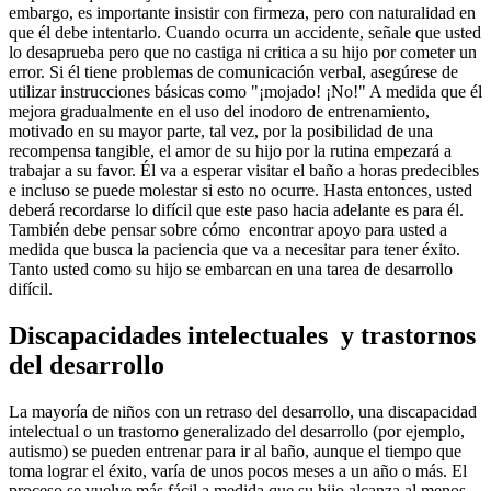
embargo, es importante insistir con firmeza, pero con naturalidad en
que él debe intentarlo. Cuando ocurra un accidente, señale que usted
lo desaprueba pero que no castiga ni critica a su hijo por cometer un
error. Si él tiene problemas de comunicación verbal, asegúrese de
utilizar instrucciones básicas como "¡mojado! ¡No!" A medida que él
mejora gradualmente en el uso del inodoro de entrenamiento,
motivado en su mayor parte, tal vez, por la posibilidad de una
recompensa tangible, el amor de su hijo por la rutina empezará a
trabajar a su favor. Él va a esperar visitar el baño a horas predecibles
e incluso se puede molestar si esto no ocurre. Hasta entonces, usted
deberá recordarse lo difícil que este paso hacia adelante es para él.
También debe pensar sobre cómo encontrar apoyo para usted a
medida que busca la paciencia que va a necesitar para tener éxito.
Tanto usted como su hijo se embarcan en una tarea de desarrollo
difícil.
Discapacidades intelectuales y trastornos
del desarrollo
La mayoría de niños con un retraso del desarrollo, una discapacidad
intelectual o un trastorno generalizado del desarrollo (por ejemplo,
autismo) se pueden entrenar para ir al baño, aunque el tiempo que
toma lograr el éxito, varía de unos pocos meses a un año o más. El
proceso se vuelve más fácil a medida que su hijo alcanza al menos