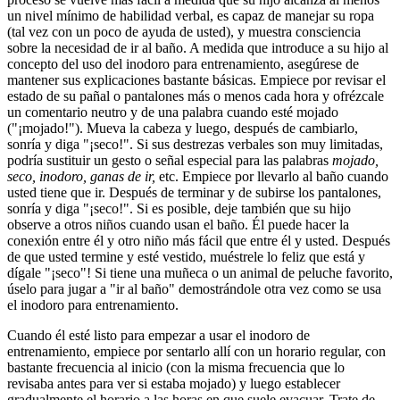
un nivel mínimo de habilidad verbal, es capaz de manejar su ropa
(tal vez con un poco de ayuda de usted), y muestra consciencia
sobre la necesidad de ir al baño. A medida que introduce a su hijo al
concepto del uso del inodoro para entrenamiento, asegúrese de
mantener sus explicaciones bastante básicas. Empiece por revisar el
estado de su pañal o pantalones más o menos cada hora y ofrézcale
un comentario neutro y de una palabra cuando esté mojado
("¡mojado!"). Mueva la cabeza y luego, después de cambiarlo,
sonría y diga "¡seco!". Si sus destrezas verbales son muy limitadas,
podría sustituir un gesto o señal especial para las palabras
mojado,
seco, inodoro, ganas de ir,
etc. Empiece por llevarlo al baño cuando
usted tiene que ir. Después de terminar y de subirse los pantalones,
sonría y diga "¡seco!". Si es posible, deje también que su hijo
observe a otros niños cuando usan el baño. Él puede hacer la
conexión entre él y otro niño más fácil que entre él y usted. Después
de que usted termine y esté vestido, muéstrele lo feliz que está y
dígale "¡seco"! Si tiene una muñeca o un animal de peluche favorito,
úselo para jugar a "ir al baño" demostrándole otra vez como se usa
el inodoro para entrenamiento.
Cuando él esté listo para empezar a usar el inodoro de
entrenamiento, empiece por sentarlo allí con un horario regular, con
bastante frecuencia al inicio (con la misma frecuencia que lo
revisaba antes para ver si estaba mojado) y luego establecer
gradualmente el horario a las horas en que suele evacuar. Trate de