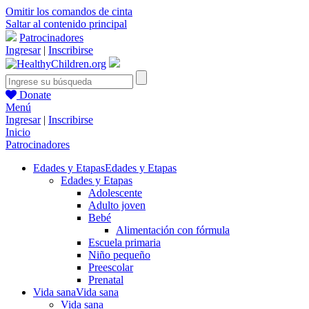
Omitir los comandos de cinta
Saltar al contenido principal
Patrocinadores
Ingresar
|
Inscribirse
Donate
Menú
Ingresar
|
Inscribirse
Inicio
Patrocinadores
Edades y Etapas
Edades y Etapas
Edades y Etapas
Adolescente
Adulto joven
Bebé
Alimentación con fórmula
Escuela primaria
Niño pequeño
Preescolar
Prenatal
Vida sana
Vida sana
Vida sana