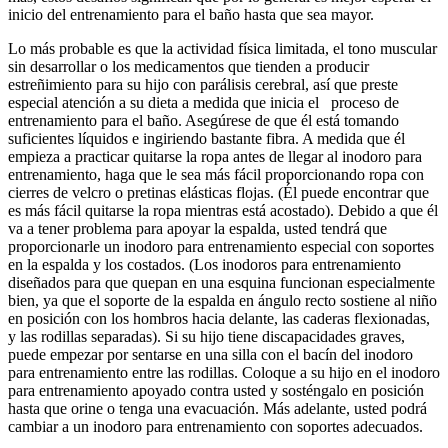
inicio del entrenamiento para el baño hasta que sea mayor.
Lo más probable es que la actividad física limitada, el tono muscular
sin desarrollar o los medicamentos que tienden a producir
estreñimiento para su hijo con parálisis cerebral, así que preste
especial atención a su dieta a medida que inicia el proceso de
entrenamiento para el baño. Asegúrese de que él está tomando
suficientes líquidos e ingiriendo bastante fibra. A medida que él
empieza a practicar quitarse la ropa antes de llegar al inodoro para
entrenamiento, haga que le sea más fácil proporcionando ropa con
cierres de velcro o pretinas elásticas flojas. (Él puede encontrar que
es más fácil quitarse la ropa mientras está acostado). Debido a que él
va a tener problema para apoyar la espalda, usted tendrá que
proporcionarle un inodoro para entrenamiento especial con soportes
en la espalda y los costados. (Los inodoros para entrenamiento
diseñados para que quepan en una esquina funcionan especialmente
bien, ya que el soporte de la espalda en ángulo recto sostiene al niño
en posición con los hombros hacia delante, las caderas flexionadas,
y las rodillas separadas). Si su hijo tiene discapacidades graves,
puede empezar por sentarse en una silla con el bacín del inodoro
para entrenamiento entre las rodillas. Coloque a su hijo en el inodoro
para entrenamiento apoyado contra usted y sosténgalo en posición
hasta que orine o tenga una evacuación. Más adelante, usted podrá
cambiar a un inodoro para entrenamiento con soportes adecuados.