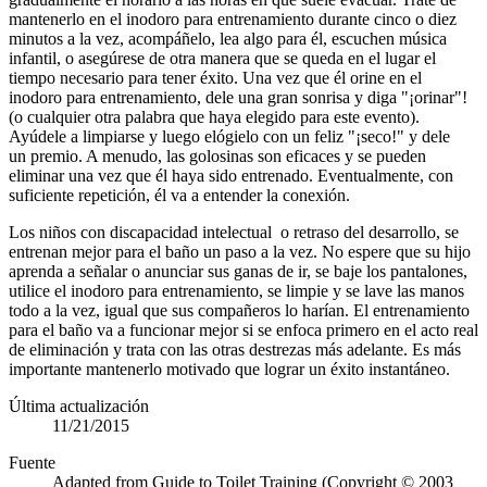
mantenerlo en el inodoro para entrenamiento durante cinco o diez
minutos a la vez, acompáñelo, lea algo para él, escuchen música
infantil, o asegúrese de otra manera que se queda en el lugar el
tiempo necesario para tener éxito. Una vez que él orine en el
inodoro para entrenamiento, dele una gran sonrisa y diga "¡orinar"!
(o cualquier otra palabra que haya elegido para este evento).
Ayúdele a limpiarse y luego elógielo con un feliz "¡seco!" y dele
un premio. A menudo, las golosinas son eficaces y se pueden
eliminar una vez que él haya sido entrenado. Eventualmente, con
suficiente repetición, él va a entender la conexión.
Los niños con discapacidad intelectual o retraso del desarrollo, se
entrenan mejor para el baño un paso a la vez. No espere que su hijo
aprenda a señalar o anunciar sus ganas de ir, se baje los pantalones,
utilice el inodoro para entrenamiento, se limpie y se lave las manos
todo a la vez, igual que sus compañeros lo harían. El entrenamiento
para el baño va a funcionar mejor si se enfoca primero en el acto real
de eliminación y trata con las otras destrezas más adelante. Es más
importante mantenerlo motivado que lograr un éxito instantáneo.
Última actualización
11/21/2015
Fuente
Adapted from Guide to Toilet Training (Copyright © 2003