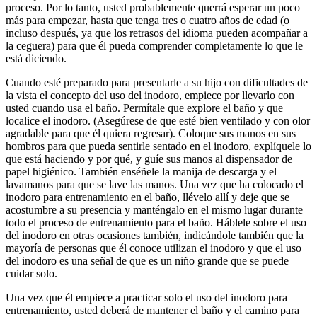
proceso. Por lo tanto, usted probablemente querrá esperar un poco
más para empezar, hasta que tenga tres o cuatro años de edad (o
incluso después, ya que los retrasos del idioma pueden acompañar a
la ceguera) para que él pueda comprender completamente lo que le
está diciendo.
Cuando esté preparado para presentarle a su hijo con dificultades de
la vista el concepto del uso del inodoro, empiece por llevarlo con
usted cuando usa el baño. Permítale que explore el baño y que
localice el inodoro. (Asegúrese de que esté bien ventilado y con olor
agradable para que él quiera regresar). Coloque sus manos en sus
hombros para que pueda sentirle sentado en el inodoro, explíquele lo
que está haciendo y por qué, y guíe sus manos al dispensador de
papel higiénico. También enséñele la manija de descarga y el
lavamanos para que se lave las manos. Una vez que ha colocado el
inodoro para entrenamiento en el baño, llévelo allí y deje que se
acostumbre a su presencia y manténgalo en el mismo lugar durante
todo el proceso de entrenamiento para el baño. Háblele sobre el uso
del inodoro en otras ocasiones también, indicándole también que la
mayoría de personas que él conoce utilizan el inodoro y que el uso
del inodoro es una señal de que es un niño grande que se puede
cuidar solo.
Una vez que él empiece a practicar solo el uso del inodoro para
entrenamiento, usted deberá de mantener el baño y el camino para