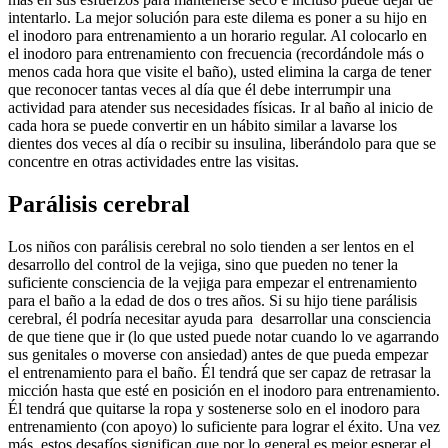
intentarlo. La mejor solución para este dilema es poner a su hijo en
el inodoro para entrenamiento a un horario regular. Al colocarlo en
el inodoro para entrenamiento con frecuencia (recordándole más o
menos cada hora que visite el baño), usted elimina la carga de tener
que reconocer tantas veces al día que él debe interrumpir una
actividad para atender sus necesidades físicas. Ir al baño al inicio de
cada hora se puede convertir en un hábito similar a lavarse los
dientes dos veces al día o recibir su insulina, liberándolo para que se
concentre en otras actividades entre las visitas.
Parálisis cerebral
Los niños con parálisis cerebral no solo tienden a ser lentos en el
desarrollo del control de la vejiga, sino que pueden no tener la
suficiente consciencia de la vejiga para empezar el entrenamiento
para el baño a la edad de dos o tres años. Si su hijo tiene parálisis
cerebral, él podría necesitar ayuda para desarrollar una consciencia
de que tiene que ir (lo que usted puede notar cuando lo ve agarrando
sus genitales o moverse con ansiedad) antes de que pueda empezar
el entrenamiento para el baño. Él tendrá que ser capaz de retrasar la
micción hasta que esté en posición en el inodoro para entrenamiento.
Él tendrá que quitarse la ropa y sostenerse solo en el inodoro para
entrenamiento (con apoyo) lo suficiente para lograr el éxito. Una vez
más, estos desafíos significan que por lo general es mejor esperar el