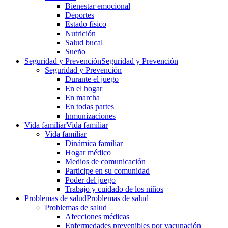
Bienestar emocional
Deportes
Estado físico
Nutrición
Salud bucal
Sueño
Seguridad y Prevención
Seguridad y Prevención
Seguridad y Prevención
Durante el juego
En el hogar
En marcha
En todas partes
Inmunizaciones
Vida familiar
Vida familiar
Vida familiar
Dinámica familiar
Hogar médico
Medios de comunicación
Participe en su comunidad
Poder del juego
Trabajo y cuidado de los niños
Problemas de salud
Problemas de salud
Problemas de salud
Afecciones médicas
Enfermedades prevenibles por vacunación