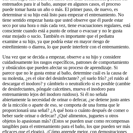
entrenados para ir al baño, aunque en algunos casos, el proceso
puede tomar hasta un año o más. El primer paso, de nuevo, es
determinar si su hijo está listo para empezar el entrenamiento. No
tiene sentido empezar hasta que usted observe que él puede estar
seco por una hora o más cada vez, tiene evacuaciones regulares, está
consciente cuando está a punto de orinar o evacuar y no le gusta
estar mojado o sucio. También es importante que el pediatra
examine a su hijo, ya que podría estar en mayor riesgo de
estreñimiento o diarrea, lo que puede interferir con el entrenamiento.
Una vez que se decida a empezar, observe a su hijo y considere
cuidadosamente los rasgos específicos, patrones de comportamiento
y obstáculos que pueden afectar su proceso de aprendizaje. Si
parece que no le gusta entrar al baño, determine cuál es la causa de
su molestia, ¿es el olor del desinfectante? ¿el suelo frío? ¿el ruido al
descargar el inodoro? y cámbielo o neutralícelo si es posible (cambie
de desinfectantes, póngale calcetines, mueva el inodoro para
entrenamiento lejos del inodoro ruidoso). Si él no señala
abiertamente la necesidad de orinar o defecar, ¿se detiene justo antes
de la micción o aparte de eso, se comporta de una forma que le
proporcionará una señal? ¿A qué hora o cuánto después de comer o
beber suele orinar o defecar? ¿Qué alimentos, juguetes u otros
objetos lo apasionan más? (Estos se pueden usar como recompensas
tangibles para el entrenamiento para el baño, los que pueden ser más
eficaces que el elogio). ¿Cómo aprende mejor, con demostraciones