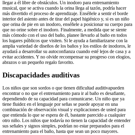
llegar a él libre de obstáculos. Un inodoro para entrenamiento
musical, que se activa cuando la orina llega al tazón, podría hacer
más divertido el proceso de aprendizaje. Enséñele a sentir el borde
interior del asiento antes de tirar del papel higiénico y, si es un niño
que orina de pie en un inodoro, enséñele a posicionar su cuerpo para
que no orine sobre el inodoro. Finalmente, a medida que se siente
más cómodo con el uso del baño, planee llevarlo al baño en todos
los lugares públicos que visiten. Si le ayuda a familiarizarse con la
amplia variedad de diseños de los baños y los estilos de inodoros, le
ayudará a desarrollar su autoconfianza cuando esté lejos de casa y a
evitar accidentes. Y no olvide recompensar su progreso con elogios,
abrazos o un pequeño regalo favorito.
Discapacidades auditivas
Los niños que son sordos o que tienen dificultad auditivapueden
encontrar o no que el entrenamiento para ir al baño es desafiante,
dependiendo de su capacidad para comunicarse. Un niño que ya
tiene fluidez en el lenguaje por señas se puede apoyar en una
combinación de observación visual y explicaciones de usted para
que entienda lo que se espera de él, bastante parecido a cualquier
otro niño. Los niños que todavía no tienen la capacidad de entender
sus señales y signos simples, podrían no estar preparados para el
entrenamiento para el baño, hasta que sean un poco mayores.