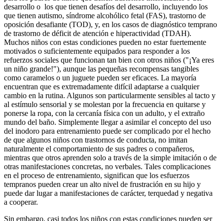
desarrollo o los que tienen desafíos del desarrollo, incluyendo los
que tienen autismo, síndrome alcohólico fetal (FAS), trastorno de
oposición desafiante (TOD), y, en los casos de diagnóstico temprano
de trastorno de déficit de atención e hiperactividad (TDAH).
Muchos niños con estas condiciones pueden no estar fuertemente
motivados o suficientemente equipados para responder a los
refuerzos sociales que funcionan tan bien con otros niños ("¡Ya eres
un niño grande!"), aunque las pequeñas recompensas tangibles
como caramelos o un juguete pueden ser eficaces. La mayoría
encuentran que es extremadamente difícil adaptarse a cualquier
cambio en la rutina. Algunos son particularmente sensibles al tacto y
al estímulo sensorial y se molestan por la frecuencia en quitarse y
ponerse la ropa, con la cercanía física con un adulto, y el extraño
mundo del baño. Simplemente llegar a asimilar el concepto del uso
del inodoro para entrenamiento puede ser complicado por el hecho
de que algunos niños con trastornos de conducta, no imitan
naturalmente el comportamiento de sus padres o compañeros,
mientras que otros aprenden solo a través de la simple imitación o de
otras manifestaciones concretas, no verbales. Tales complicaciones
en el proceso de entrenamiento, significan que los esfuerzos
tempranos pueden crear un alto nivel de frustración en su hijo y
puede dar lugar a manifestaciones de carácter, terquedad y negativa
a cooperar.
Sin embargo, casi todos los niños con estas condiciones pueden ser