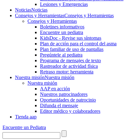
Lesiones y Emergencias
Noticias
Noticias
Consejos y Herramientas
Consejos y Herramientas
Consejos y Herramientas
Boletines informativos
Encuentre un pediatra
KidsDoc - Revise sus síntomas
Plan de acción para el control del asma
Plan familiar de uso de pantallas
Pregúntele al pediatra
Programa de mensajes de texto
Rastre​​ador de activida​d física
Retraso motor: herramienta
Nuestra misión
Nuestra misión
Nuestra misión
AAP en acción
Nuestros patrocinadores
Oportunidades de patrocinio
Difunda el mensaje
Editor médico y colaboradores
Tienda aap
Encuentre un Pediatra