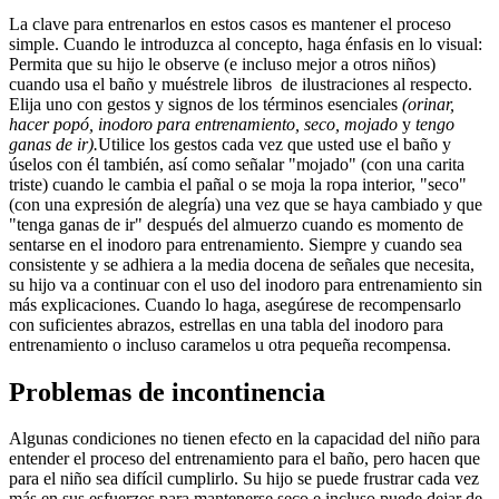
La clave para entrenarlos en estos casos es mantener el proceso
simple. Cuando le introduzca al concepto, haga énfasis en lo visual:
Permita que su hijo le observe (e incluso mejor a otros niños)
cuando usa el baño y muéstrele libros de ilustraciones al respecto.
Elija uno con gestos y signos de los términos esenciales
(orinar,
hacer popó, inodoro para entrenamiento, seco, mojado
y
tengo
ganas de ir).
Utilice los gestos cada vez que usted use el baño y
úselos con él también, así como señalar "mojado" (con una carita
triste) cuando le cambia el pañal o se moja la ropa interior, "seco"
(con una expresión de alegría) una vez que se haya cambiado y que
"tenga ganas de ir" después del almuerzo cuando es momento de
sentarse en el inodoro para entrenamiento. Siempre y cuando sea
consistente y se adhiera a la media docena de señales que necesita,
su hijo va a continuar con el uso del inodoro para entrenamiento sin
más explicaciones. Cuando lo haga, asegúrese de recompensarlo
con suficientes abrazos, estrellas en una tabla del inodoro para
entrenamiento o incluso caramelos u otra pequeña recompensa.
Problemas de incontinencia
Algunas condiciones no tienen efecto en la capacidad del niño para
entender el proceso del entrenamiento para el baño, pero hacen que
para el niño sea difícil cumplirlo. Su hijo se puede frustrar cada vez
más en sus esfuerzos para mantenerse seco e incluso puede dejar de