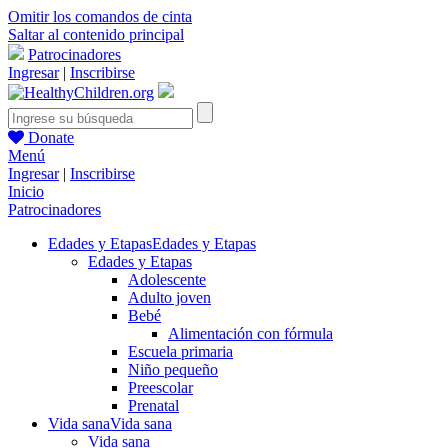
Omitir los comandos de cinta
Saltar al contenido principal
Patrocinadores
Ingresar
|
Inscribirse
Donate
Menú
Ingresar
|
Inscribirse
Inicio
Patrocinadores
Edades y Etapas
Edades y Etapas
Edades y Etapas
Adolescente
Adulto joven
Bebé
Alimentación con fórmula
Escuela primaria
Niño pequeño
Preescolar
Prenatal
Vida sana
Vida sana
Vida sana