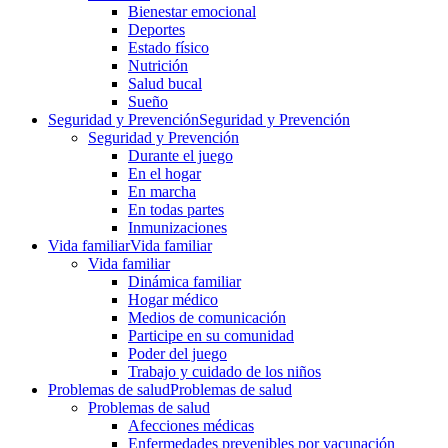
Bienestar emocional
Deportes
Estado físico
Nutrición
Salud bucal
Sueño
Seguridad y Prevención
Seguridad y Prevención
Seguridad y Prevención
Durante el juego
En el hogar
En marcha
En todas partes
Inmunizaciones
Vida familiar
Vida familiar
Vida familiar
Dinámica familiar
Hogar médico
Medios de comunicación
Participe en su comunidad
Poder del juego
Trabajo y cuidado de los niños
Problemas de salud
Problemas de salud
Problemas de salud
Afecciones médicas
Enfermedades prevenibles por vacunación