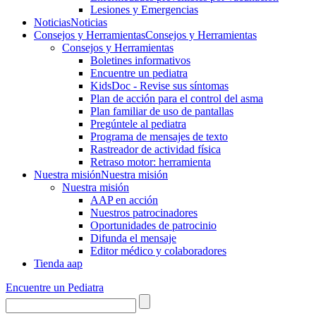
Lesiones y Emergencias
Noticias
Noticias
Consejos y Herramientas
Consejos y Herramientas
Consejos y Herramientas
Boletines informativos
Encuentre un pediatra
KidsDoc - Revise sus síntomas
Plan de acción para el control del asma
Plan familiar de uso de pantallas
Pregúntele al pediatra
Programa de mensajes de texto
Rastre​​ador de activida​d física
Retraso motor: herramienta
Nuestra misión
Nuestra misión
Nuestra misión
AAP en acción
Nuestros patrocinadores
Oportunidades de patrocinio
Difunda el mensaje
Editor médico y colaboradores
Tienda aap
Encuentre un Pediatra