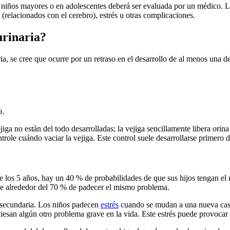
iños mayores o en adolescentes deberá ser evaluada por un médico. La i
 (relacionados con el cerebro), estrés u otras complicaciones.
urinaria?
ia, se cree que ocurre por un retraso en el desarrollo de al menos una de 
o.
jiga no están del todo desarrolladas; la vejiga sencillamente libera orin
ontrole cuándo vaciar la vejiga. Este control suele desarrollarse primero
 de los 5 años, hay un 40 % de probabilidades de que sus hijos tengan 
 de alrededor del 70 % de padecer el mismo problema.
s secundaria. Los niños padecen
estrés
cuando se mudan a una nueva casa 
iesan algún otro problema grave en la vida. Este estrés puede provocar i