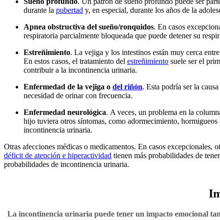
Sueño profundo
. Un patrón de sueño profundo puede ser part
durante la
pubertad
y, en especial, durante los años de la adole
Apnea obstructiva del sueño/ronquidos
. En casos excepciona
respiratoria parcialmente bloqueada que puede detener su respir
Estreñimiento
. La vejiga y los intestinos están muy cerca entre
En estos casos, el tratamiento del
estreñimiento
suele ser el prim
contribuir a la incontinencia urinaria.
Enfermedad de la vejiga o
del riñón
. Esta podría ser la caus
necesidad de orinar con frecuencia.
Enfermedad neurológica
. A veces, un problema en la columna 
hijo tuviera otros síntomas, como adormecimiento, hormigueos o 
incontinencia urinaria.
Otras afecciones médicas o medicamentos. En casos excepcionales, o
déficit de atención e hiperactividad
tienen más probabilidades de tener
probabilidades de incontinencia urinaria.
Im
La incontinencia urinaria puede tener un impacto emocional tant