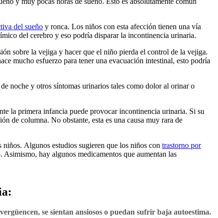
e sueño y muy pocas horas de sueño. Esto es absolutamente común
tiva del sueño
y ronca. Los niños con esta afección tienen una vía
mico del cerebro y eso podría disparar la incontinencia urinaria.
ión sobre la vejiga y hacer que el niño pierda el control de la vejiga.
si hace mucho esfuerzo para tener una evacuación intestinal, esto podría
 de noche y otros síntomas urinarios tales como dolor al orinar o
nte la primera infancia puede provocar incontinencia urinaria. Si su
esión de columna. No obstante, esta es una causa muy rara de
os niños. Algunos estudios sugieren que los niños con
trastorno por
bro. Asimismo, hay algunos medicamentos que aumentan las
ia:
vergüencen, se sientan ansiosos o puedan sufrir baja autoestima.