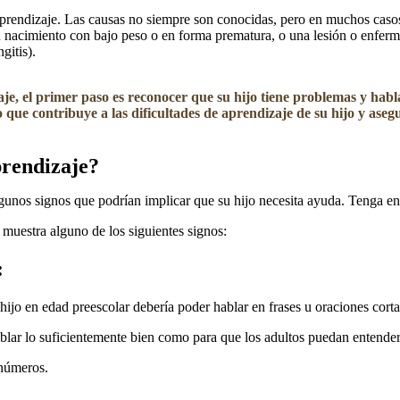
prendizaje. Las causas no siempre son conocidas, pero en muchos casos 
en nacimiento con bajo peso o en forma prematura, o una lesión o enferm
tis).​
aje, el primer paso es reconocer que su hijo tiene problemas y habl
o que contribuye a las dificultades de aprendizaje de su hijo y aseg
prendizaje?
lgunos signos que podrían implicar que su hijo necesita ayuda. Tenga en
 muestra alguno de los siguientes signos:
:
 hijo en edad preescolar debería poder hablar en frases u oraciones corta
hablar lo suficientemente bien como para que los adultos puedan entender
 números.