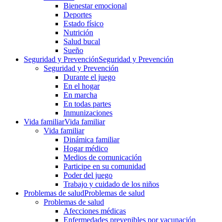
Bienestar emocional
Deportes
Estado físico
Nutrición
Salud bucal
Sueño
Seguridad y Prevención
Seguridad y Prevención
Seguridad y Prevención
Durante el juego
En el hogar
En marcha
En todas partes
Inmunizaciones
Vida familiar
Vida familiar
Vida familiar
Dinámica familiar
Hogar médico
Medios de comunicación
Participe en su comunidad
Poder del juego
Trabajo y cuidado de los niños
Problemas de salud
Problemas de salud
Problemas de salud
Afecciones médicas
Enfermedades prevenibles por vacunación