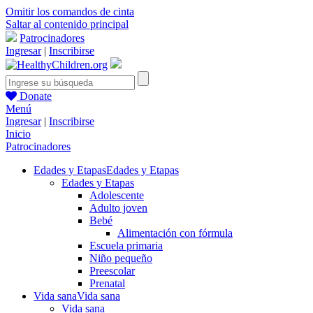
Omitir los comandos de cinta
Saltar al contenido principal
Patrocinadores
Ingresar
|
Inscribirse
Donate
Menú
Ingresar
|
Inscribirse
Inicio
Patrocinadores
Edades y Etapas
Edades y Etapas
Edades y Etapas
Adolescente
Adulto joven
Bebé
Alimentación con fórmula
Escuela primaria
Niño pequeño
Preescolar
Prenatal
Vida sana
Vida sana
Vida sana