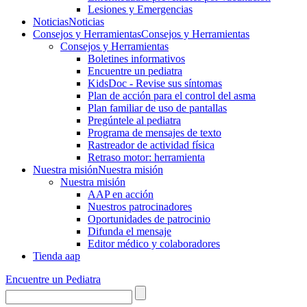
Lesiones y Emergencias
Noticias
Noticias
Consejos y Herramientas
Consejos y Herramientas
Consejos y Herramientas
Boletines informativos
Encuentre un pediatra
KidsDoc - Revise sus síntomas
Plan de acción para el control del asma
Plan familiar de uso de pantallas
Pregúntele al pediatra
Programa de mensajes de texto
Rastre​​ador de activida​d física
Retraso motor: herramienta
Nuestra misión
Nuestra misión
Nuestra misión
AAP en acción
Nuestros patrocinadores
Oportunidades de patrocinio
Difunda el mensaje
Editor médico y colaboradores
Tienda aap
Encuentre un Pediatra