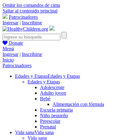
Omitir los comandos de cinta
Saltar al contenido principal
Patrocinadores
Ingresar
|
Inscribirse
Donate
Menú
Ingresar
|
Inscribirse
Inicio
Patrocinadores
Edades y Etapas
Edades y Etapas
Edades y Etapas
Adolescente
Adulto joven
Bebé
Alimentación con fórmula
Escuela primaria
Niño pequeño
Preescolar
Prenatal
Vida sana
Vida sana
Vida sana