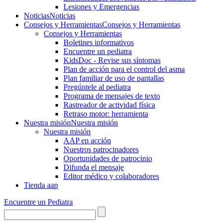
Lesiones y Emergencias
Noticias
Noticias
Consejos y Herramientas
Consejos y Herramientas
Consejos y Herramientas
Boletines informativos
Encuentre un pediatra
KidsDoc - Revise sus síntomas
Plan de acción para el control del asma
Plan familiar de uso de pantallas
Pregúntele al pediatra
Programa de mensajes de texto
Rastre​​ador de activida​d física
Retraso motor: herramienta
Nuestra misión
Nuestra misión
Nuestra misión
AAP en acción
Nuestros patrocinadores
Oportunidades de patrocinio
Difunda el mensaje
Editor médico y colaboradores
Tienda aap
Encuentre un Pediatra