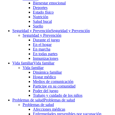
Bienestar emocional
Deportes
Estado físico
Nutrición
Salud bucal
Sueño
Seguridad y Prevención
Seguridad y Prevención
Seguridad y Prevención
Durante el juego
En el hogar
En marcha
En todas partes
Inmunizaciones
Vida familiar
Vida familiar
Vida familiar
Dinámica familiar
Hogar médico
Medios de comunicación
Participe en su comunidad
Poder del juego
Trabajo y cuidado de los niños
Problemas de salud
Problemas de salud
Problemas de salud
Afecciones médicas
Enfermedades prevenibles por vacunación