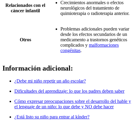
Crecimientos anormales o efectos
Relacionados con el
neurológicos del tratamiento de
cáncer infantil
quimioterapia o radioterapia anterior.
Problemas adicionales pueden variar
desde los efectos secundarios de un
Otros
medicamento a trastornos genéticos
complicados y
malformaciones
congénitas
.
Información adicional:
¿Debe mi niño repetir un año escolar?
Dificultades del aprendizaje: lo que los padres deben saber
Cómo expresar preocupaciones sobre el desarrollo del hable y
el lenguaje de un niño: lo que debe y NO debe hacer
¿Está listo su niño para entrar al kínder?