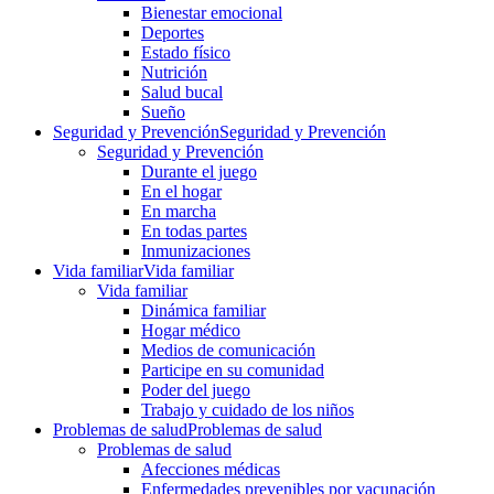
Bienestar emocional
Deportes
Estado físico
Nutrición
Salud bucal
Sueño
Seguridad y Prevención
Seguridad y Prevención
Seguridad y Prevención
Durante el juego
En el hogar
En marcha
En todas partes
Inmunizaciones
Vida familiar
Vida familiar
Vida familiar
Dinámica familiar
Hogar médico
Medios de comunicación
Participe en su comunidad
Poder del juego
Trabajo y cuidado de los niños
Problemas de salud
Problemas de salud
Problemas de salud
Afecciones médicas
Enfermedades prevenibles por vacunación