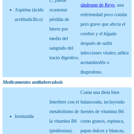
C; puede
síndrome de Reye
, una
Aspirina (ácido
ocasionar
enfermedad poco común
acetilsalicílico)
pérdida de
pero grave que afecta el
hierro por
cerebro y el hígado
medio del
después de sufrir
sangrado del
infecciones virales; utilice
tracto digestivo.
acetaminofén o
ibuprofeno.
Medicamentos antituberculosis
Coma una dieta bien
Interfiere con el
balanceada, incluyendo
metabolismo de
fuentes de vitamina B6
Isoniazida
la vitamina B6
como granos, espinaca,
(piridoxina).
papas dulces y blancas,