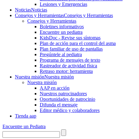
Lesiones y Emergencias
Noticias
Noticias
Consejos y Herramientas
Consejos y Herramientas
Consejos y Herramientas
Boletines informativos
Encuentre un pediatra
KidsDoc - Revise sus síntomas
Plan de acción para el control del asma
Plan familiar de uso de pantallas
Pregúntele al pediatra
Programa de mensajes de texto
Rastre​​ador de activida​d física
Retraso motor: herramienta
Nuestra misión
Nuestra misión
Nuestra misión
AAP en acción
Nuestros patrocinadores
Oportunidades de patrocinio
Difunda el mensaje
Editor médico y colaboradores
Tienda aap
Encuentre un Pediatra