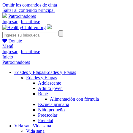
Omitir los comandos de cinta
Saltar al contenido principal
Patrocinadores
Ingresar
|
Inscribirse
Donate
Menú
Ingresar
|
Inscribirse
Inicio
Patrocinadores
Edades y Etapas
Edades y Etapas
Edades y Etapas
Adolescente
Adulto joven
Bebé
Alimentación con fórmula
Escuela primaria
Niño pequeño
Preescolar
Prenatal
Vida sana
Vida sana
Vida sana