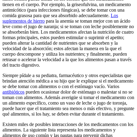
tienen en el cuerpo. Por ejemplo, la griseofulvina, un medicamento
antimicótico (para infecciones fúngicas), se debe tomar con una
comida grasosa para que sea absorbido adecuadamente.
Los
suplementos de hierro
para la anemia se toman mejor con un ácido
leve como el jugo de naranja; si se toman con leche posiblemente no
se absorberán bien. Los medicamentos afectan la nutrición de cuatro
formas principales, estos pueden estimular o suprimir el apetito;
pueden alterar la cantidad de nutrientes que se absorben y la
velocidad de la absorción; estos afectan la manera en la que el
cuerpo descompone y utiliza los nutrientes; y finalmente, pueden
retrasar o acelerar la velocidad a la que los alimentos pasan a través
del tracto digestivo.
Siempre pídale a su pediatra, farmacéutico y otros especialistas que
brindan atención médica a su hijo que le explique si el medicamento
se debe tomar con alimentos o con el estómago vacío. Varios
antibióticos
pueden ocasionar dolor de estómago o malestar si no se
toman con alimentos. Además averigüe si tomar el medicamento con
un alimento específico, como un vaso de leche o jugo de toronja,
puede hacer que el tratamiento sea menos o más efectivo, y pregunte
qué alimentos, si los hay, se deben evitar durante el tratamiento.
Existen miles de posibles interacciones de los medicamentos con los
alimentos. La siguiente lista representa los medicamentos y
alimentos de uso común y las pautas para prevenir dichas