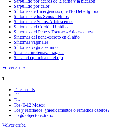
Sarpullido por ácaros de la sarna y la picazón
Sarpullido por calor
Síntomas de Emergencias que No Debe Ignorar
Síntomas de los Senos - Niños
Síntomas de Senos-Adolescentes
Síntomas del Cordón Umbilical
Síntomas del Pene y Escroto - Adolescentes
Síntomas del pene-escroto en el niño
Síntomas vaginales
Síntomas vaginales-niño
Susancia inofensiva tragada
Sustancia química en el ojo
Volver arriba
T
Tinea cruris
Tiña
Tos
Tos (0-12 Meses)
Tos y resfriados: ¿medicamentos o remedios caseros?
Tragó objecto extraño
Volver arriba