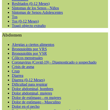
Resfriados (0-12 Meses)
Síntomas de los Senos - Niños
Síntomas de Senos-Adolescentes
Tos
Tos (0-12 Meses)
Tragó objecto extraño
Abdomen
Alergias a ciertos alimentos
Bronquiolitis por VRS
Bronquiolitis por VSR
Cólicos menstruales
Coronavirus (Covid-19) - Diagnosticado o sospechado
Crisis de asma
Crup
Diarrea
Diarrea (0-12 Meses)
Dificultad para respirar
Dolor abdominal, hombres
Dolor abdominal, mujeres
Dolor de estómago - en mujeres
Dolor de estómago - Masculino
Dolor en el pecho