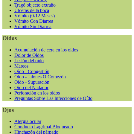
Tragó objecto extraño
Úlceras de la boca
Vómito (0-12 Meses)
Vómito Con Diarrea
Vómito Sin Diarrea
Oídos
Acumulación de cera en los oídos
Dolor de Oídos
Lesión del oído
Mareos
Oído - Congestión
Oído - Jalones O Comezón
Oído - Supuración
Oído del Nadador
Perforación en los oídos
Preguntas Sobre Las Infecciones de Oído
Ojos
Alergia ocular
Conducto Lagrimal Bloqueado
Hinchazón del párpado