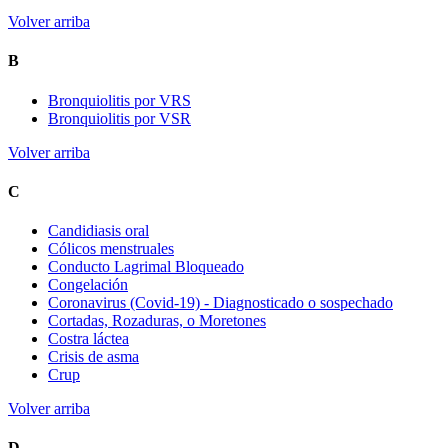
Volver arriba
B
Bronquiolitis por VRS
Bronquiolitis por VSR
Volver arriba
C
Candidiasis oral
Cólicos menstruales
Conducto Lagrimal Bloqueado
Congelación
Coronavirus (Covid-19) - Diagnosticado o sospechado
Cortadas, Rozaduras, o Moretones
Costra láctea
Crisis de asma
Crup
Volver arriba
D