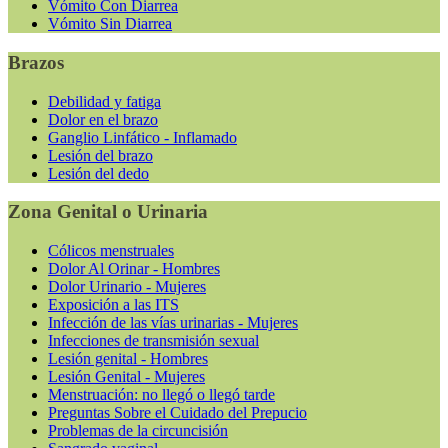
Vómito Con Diarrea
Vómito Sin Diarrea
Brazos
Debilidad y fatiga
Dolor en el brazo
Ganglio Linfático - Inflamado
Lesión del brazo
Lesión del dedo
Zona Genital o Urinaria
Cólicos menstruales
Dolor Al Orinar - Hombres
Dolor Urinario - Mujeres
Exposición a las ITS
Infección de las vías urinarias - Mujeres
Infecciones de transmisión sexual
Lesión genital - Hombres
Lesión Genital - Mujeres
Menstruación: no llegó o llegó tarde
Preguntas Sobre el Cuidado del Prepucio
Problemas de la circuncisión