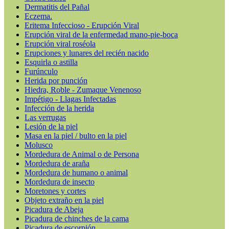
Dermatitis del Pañal
Eczema.
Eritema Infeccioso - Erupción Viral
Erupción viral de la enfermedad mano-pie-boca
Erupción viral roséola
Erupciones y lunares del recién nacido
Esquirla o astilla
Furúnculo
Herida por punción
Hiedra, Roble - Zumaque Venenoso
Impétigo - Llagas Infectadas
Infección de la herida
Las verrugas
Lesión de la piel
Masa en la piel / bulto en la piel
Molusco
Mordedura de Animal o de Persona
Mordedura de araña
Mordedura de humano o animal
Mordedura de insecto
Moretones y cortes
Objeto extraño en la piel
Picadura de Abeja
Picadura de chinches de la cama
Picadura de escorpión