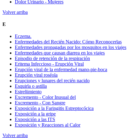
Dolor Urinario - Mujeres
Volver arriba
E
Eczema.
Enfermedades del Recién Nacido: Cómo Reconocerlas
Enfermedades propagadas por los mosquitos en los viajes
Enfermedades que causan diarrea en los viajes
Episodio de retención de la respiración
Eritema Infeccioso - Erupción Viral
Erupción viral de la enfermedad mano-pie-boca
Erupción viral roséola
Erupciones y lunares del recién nacido
Esquirla o astilla
Estreñimiento
Excremento - Color Inusual del
Excremento - Con Sangre
Exposición a la Faringitis Estreptocócica
Exposición a la gripe
Exposición a las ITS
Exposición y Reacciones al Calor
Volver arriba