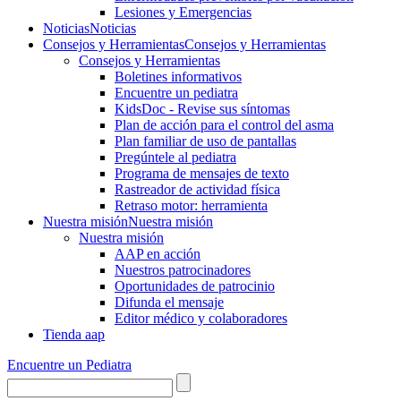
Lesiones y Emergencias
Noticias
Noticias
Consejos y Herramientas
Consejos y Herramientas
Consejos y Herramientas
Boletines informativos
Encuentre un pediatra
KidsDoc - Revise sus síntomas
Plan de acción para el control del asma
Plan familiar de uso de pantallas
Pregúntele al pediatra
Programa de mensajes de texto
Rastre​​ador de activida​d física
Retraso motor: herramienta
Nuestra misión
Nuestra misión
Nuestra misión
AAP en acción
Nuestros patrocinadores
Oportunidades de patrocinio
Difunda el mensaje
Editor médico y colaboradores
Tienda aap
Encuentre un Pediatra