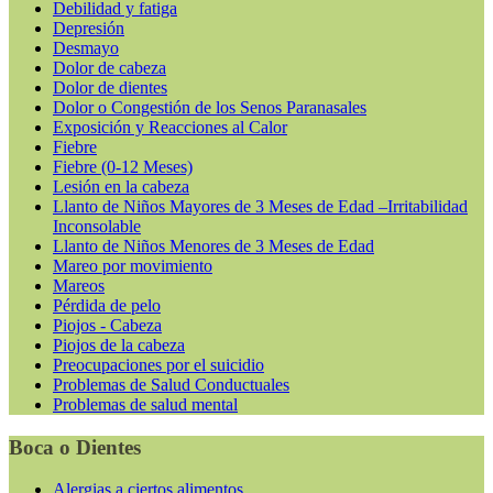
Debilidad y fatiga
Depresión
Desmayo
Dolor de cabeza
Dolor de dientes
Dolor o Congestión de los Senos Paranasales
Exposición y Reacciones al Calor
Fiebre
Fiebre (0-12 Meses)
Lesión en la cabeza
Llanto de Niños Mayores de 3 Meses de Edad –Irritabilidad
Inconsolable
Llanto de Niños Menores de 3 Meses de Edad
Mareo por movimiento
Mareos
Pérdida de pelo
Piojos - Cabeza
Piojos de la cabeza
Preocupaciones por el suicidio
Problemas de Salud Conductuales
Problemas de salud mental
Boca o Dientes
Alergias a ciertos alimentos