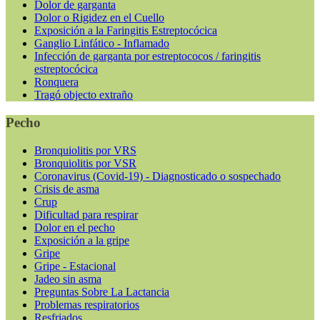
Dolor de garganta
Dolor o Rigidez en el Cuello
Exposición a la Faringitis Estreptocócica
Ganglio Linfático - Inflamado
Infección de garganta por estreptococos / faringitis
estreptocócica
Ronquera
Tragó objecto extraño
Pecho
Bronquiolitis por VRS
Bronquiolitis por VSR
Coronavirus (Covid-19) - Diagnosticado o sospechado
Crisis de asma
Crup
Dificultad para respirar
Dolor en el pecho
Exposición a la gripe
Gripe
Gripe - Estacional
Jadeo sin asma
Preguntas Sobre La Lactancia
Problemas respiratorios
Resfriados