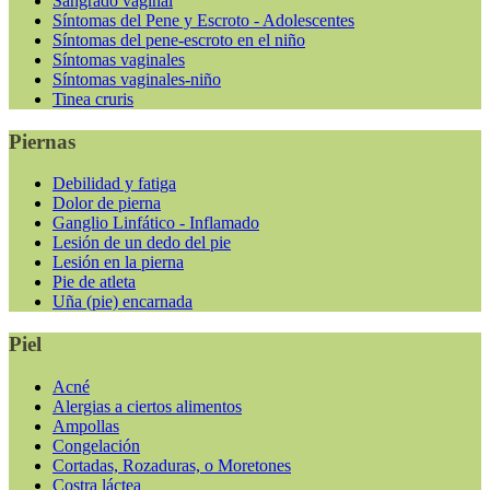
Sangrado vaginal
Síntomas del Pene y Escroto - Adolescentes
Síntomas del pene-escroto en el niño
Síntomas vaginales
Síntomas vaginales-niño
Tinea cruris
Piernas
Debilidad y fatiga
Dolor de pierna
Ganglio Linfático - Inflamado
Lesión de un dedo del pie
Lesión en la pierna
Pie de atleta
Uña (pie) encarnada
Piel
Acné
Alergias a ciertos alimentos
Ampollas
Congelación
Cortadas, Rozaduras, o Moretones
Costra láctea