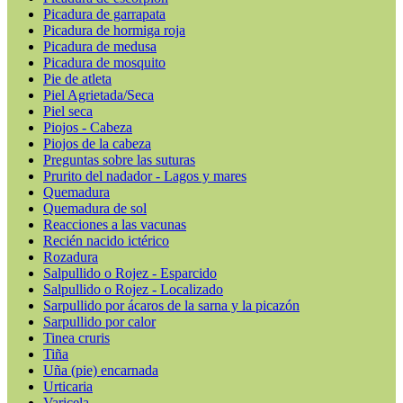
Picadura de garrapata
Picadura de hormiga roja
Picadura de medusa
Picadura de mosquito
Pie de atleta
Piel Agrietada/Seca
Piel seca
Piojos - Cabeza
Piojos de la cabeza
Preguntas sobre las suturas
Prurito del nadador - Lagos y mares
Quemadura
Quemadura de sol
Reacciones a las vacunas
Recién nacido ictérico
Rozadura
Salpullido o Rojez - Esparcido
Salpullido o Rojez - Localizado
Sarpullido por ácaros de la sarna y la picazón
Sarpullido por calor
Tinea cruris
Tiña
Uña (pie) encarnada
Urticaria
Varicela