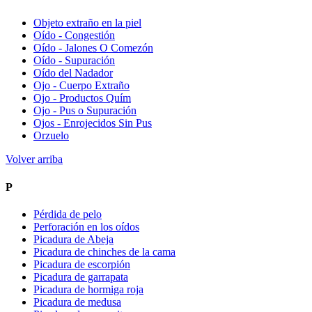
Objeto extraño en la piel
Oído - Congestión
Oído - Jalones O Comezón
Oído - Supuración
Oído del Nadador
Ojo - Cuerpo Extraño
Ojo - Productos Quím
Ojo - Pus o Supuración
Ojos - Enrojecidos Sin Pus
Orzuelo
Volver arriba
P
Pérdida de pelo
Perforación en los oídos
Picadura de Abeja
Picadura de chinches de la cama
Picadura de escorpión
Picadura de garrapata
Picadura de hormiga roja
Picadura de medusa