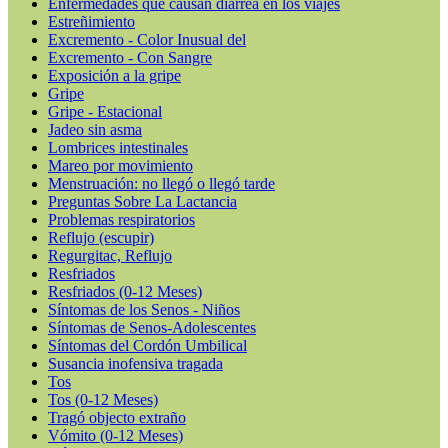
Enfermedades que causan diarrea en los viajes
Estreñimiento
Excremento - Color Inusual del
Excremento - Con Sangre
Exposición a la gripe
Gripe
Gripe - Estacional
Jadeo sin asma
Lombrices intestinales
Mareo por movimiento
Menstruación: no llegó o llegó tarde
Preguntas Sobre La Lactancia
Problemas respiratorios
Reflujo (escupir)
Regurgitac, Reflujo
Resfriados
Resfriados (0-12 Meses)
Síntomas de los Senos - Niños
Síntomas de Senos-Adolescentes
Síntomas del Cordón Umbilical
Susancia inofensiva tragada
Tos
Tos (0-12 Meses)
Tragó objecto extraño
Vómito (0-12 Meses)