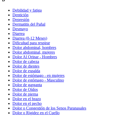
Debilidad y fatiga
Dentición
Depresión
Dermatitis del Pañal
Desmayo
Diarrea
Diarrea (0-12 Meses)
Dificultad para respirar
Dolor abdominal, hombres
Dolor abdominal, mujeres
Dolor Al Orinar - Hombres
Dolor de cabeza
Dolor de dientes
Dolor de espalda
Dolor de estómago - en mujeres
Dolor de estómago - Masculino
Dolor de garganta
Dolor de Oídos
Dolor de pierna
Dolor en el brazo
Dolor en el pecho
Dolor o Congestión de los Senos Paranasales
Dolor o Rigidez en el Cuello