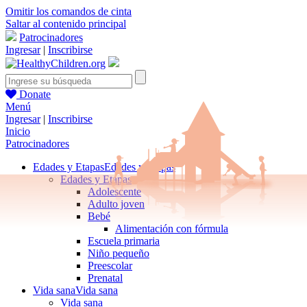
Omitir los comandos de cinta
Saltar al contenido principal
Patrocinadores
Ingresar
|
Inscribirse
Donate
Menú
Ingresar
|
Inscribirse
Inicio
Patrocinadores
Edades y Etapas
Edades y Etapas
Edades y Etapas
Adolescente
Adulto joven
Bebé
Alimentación con fórmula
Escuela primaria
Niño pequeño
Preescolar
Prenatal
Vida sana
Vida sana
Vida sana