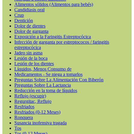
Alimentos sólidos (Alimentos para bebés)
Candidiasis oral
Crup
Dentición
Dolor de dientes
Dolor de garganta
Exposición a la Faringitis Estreptocócica
Infección de garganta por estreptococos / faringitis
estreptocócica
Jadeo sin asma
Lesión de la boca
Lesión de los dientes
Líquidos, Menos Consumo de
Medicamentos - Se niega a tomarlos
Preguntas Sobre La Alimentación Con Biberón
Preguntas Sobre La Lactancia
Reducción en la toma de líquidos
Reflujo (escupir)
Regurgitac, Reflujo
Resfriados
Resfriados (0-12 Meses)
Ronquera
Susancia inofensiva tragada
Tos
Tos (0-12 Meses)