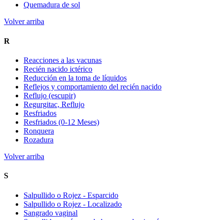
Quemadura de sol
Volver arriba
R
Reacciones a las vacunas
Recién nacido ictérico
Reducción en la toma de líquidos
Reflejos y comportamiento del recién nacido
Reflujo (escupir)
Regurgitac, Reflujo
Resfriados
Resfriados (0-12 Meses)
Ronquera
Rozadura
Volver arriba
S
Salpullido o Rojez - Esparcido
Salpullido o Rojez - Localizado
Sangrado vaginal