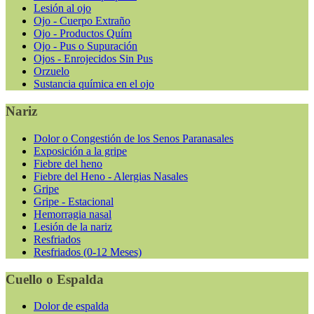
Lesión al ojo
Ojo - Cuerpo Extraño
Ojo - Productos Quím
Ojo - Pus o Supuración
Ojos - Enrojecidos Sin Pus
Orzuelo
Sustancia química en el ojo
Nariz
Dolor o Congestión de los Senos Paranasales
Exposición a la gripe
Fiebre del heno
Fiebre del Heno - Alergias Nasales
Gripe
Gripe - Estacional
Hemorragia nasal
Lesión de la nariz
Resfriados
Resfriados (0-12 Meses)
Cuello o Espalda
Dolor de espalda