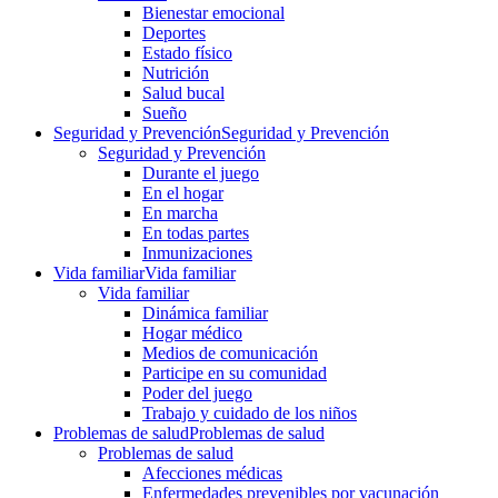
Bienestar emocional
Deportes
Estado físico
Nutrición
Salud bucal
Sueño
Seguridad y Prevención
Seguridad y Prevención
Seguridad y Prevención
Durante el juego
En el hogar
En marcha
En todas partes
Inmunizaciones
Vida familiar
Vida familiar
Vida familiar
Dinámica familiar
Hogar médico
Medios de comunicación
Participe en su comunidad
Poder del juego
Trabajo y cuidado de los niños
Problemas de salud
Problemas de salud
Problemas de salud
Afecciones médicas
Enfermedades prevenibles por vacunación