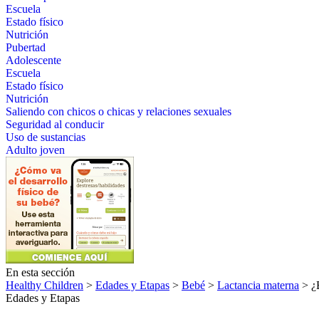
Escuela
Estado físico
Nutrición
Pubertad
Adolescente
Escuela
Estado físico
Nutrición
Saliendo con chicos o chicas y relaciones sexuales
Seguridad al conducir
Uso de sustancias
Adulto joven
En esta sección
Healthy Children
>
Edades y Etapas
>
Bebé
>
Lactancia materna
> ¿E
Edades y Etapas