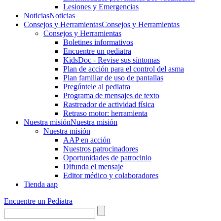
Lesiones y Emergencias
Noticias
Noticias
Consejos y Herramientas
Consejos y Herramientas
Consejos y Herramientas
Boletines informativos
Encuentre un pediatra
KidsDoc - Revise sus síntomas
Plan de acción para el control del asma
Plan familiar de uso de pantallas
Pregúntele al pediatra
Programa de mensajes de texto
Rastre​​ador de activida​d física
Retraso motor: herramienta
Nuestra misión
Nuestra misión
Nuestra misión
AAP en acción
Nuestros patrocinadores
Oportunidades de patrocinio
Difunda el mensaje
Editor médico y colaboradores
Tienda aap
Encuentre un Pediatra