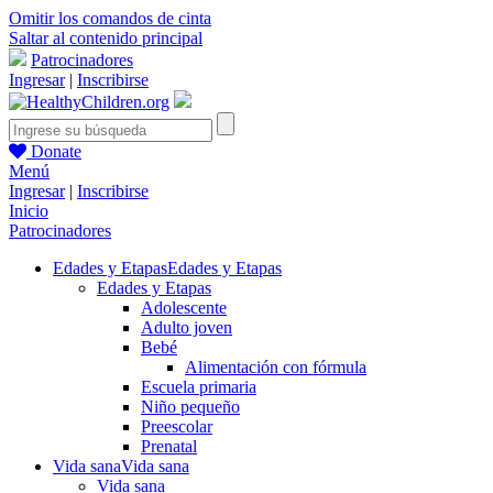
Omitir los comandos de cinta
Saltar al contenido principal
Patrocinadores
Ingresar
|
Inscribirse
Donate
Menú
Ingresar
|
Inscribirse
Inicio
Patrocinadores
Edades y Etapas
Edades y Etapas
Edades y Etapas
Adolescente
Adulto joven
Bebé
Alimentación con fórmula
Escuela primaria
Niño pequeño
Preescolar
Prenatal
Vida sana
Vida sana
Vida sana