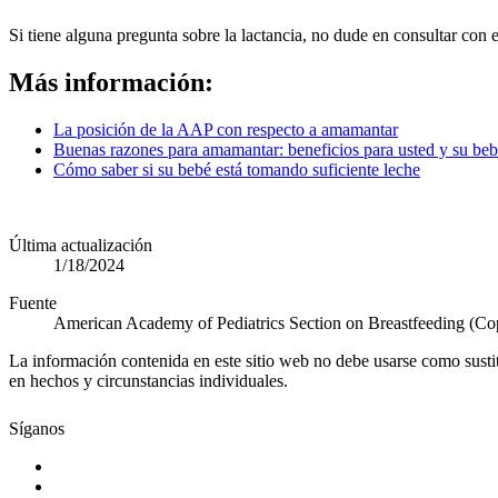
Si tiene alguna pregunta sobre la lactancia, no dude en consultar con e
Más información:
La posición de la AAP con respecto a amamantar
Buenas razones para amamantar: beneficios para usted y su be
Cómo saber si su bebé está tomando suficiente leche
Última actualización
1/18/2024
Fuente
American Academy of Pediatrics Section on Breastfeeding (Co
La información contenida en este sitio web no debe usarse como susti
en hechos y circunstancias individuales.
Síganos