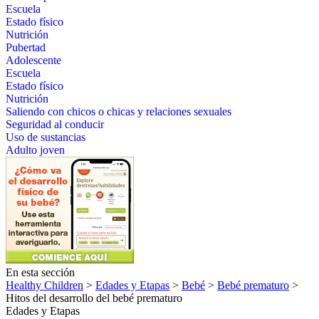
Escuela
Estado físico
Nutrición
Pubertad
Adolescente
Escuela
Estado físico
Nutrición
Saliendo con chicos o chicas y relaciones sexuales
Seguridad al conducir
Uso de sustancias
Adulto joven
En esta sección
Healthy Children
>
Edades y Etapas
>
Bebé
>
Bebé prematuro
>
Hitos del desarrollo del bebé prematuro
Edades y Etapas