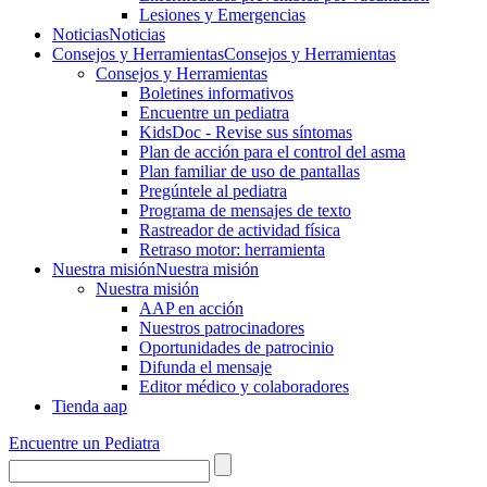
Lesiones y Emergencias
Noticias
Noticias
Consejos y Herramientas
Consejos y Herramientas
Consejos y Herramientas
Boletines informativos
Encuentre un pediatra
KidsDoc - Revise sus síntomas
Plan de acción para el control del asma
Plan familiar de uso de pantallas
Pregúntele al pediatra
Programa de mensajes de texto
Rastre​​ador de activida​d física
Retraso motor: herramienta
Nuestra misión
Nuestra misión
Nuestra misión
AAP en acción
Nuestros patrocinadores
Oportunidades de patrocinio
Difunda el mensaje
Editor médico y colaboradores
Tienda aap
Encuentre un Pediatra