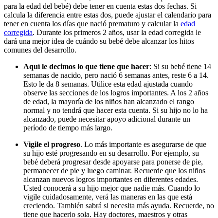
para la edad del bebé) debe tener en cuenta estas dos fechas. Si
calcula la diferencia entre estas dos, puede ajustar el calendario para
tener en cuenta los días que nació prematuro y calcular la
edad
corregida
. Durante los primeros 2 años, usar la edad corregida le
dará una mejor idea de cuándo su bebé debe alcanzar los hitos
comunes del desarrollo.
Aquí le decimos lo que tiene que hacer
: Si su bebé tiene 14
semanas de nacido, pero nació 6 semanas antes, reste 6 a 14.
Esto le da 8 semanas. Utilice esta edad ajustada cuando
observe las secciones de los logros importantes. A los 2 años
de edad, la mayoría de los niños han alcanzado el rango
normal y no tendrá que hacer esta cuenta. Si su hijo no lo ha
alcanzado, puede necesitar apoyo adicional durante un
período de tiempo más largo.
Vigile el progreso
. Lo más importante es asegurarse de que
su hijo esté progresando en su desarrollo. Por ejemplo, su
bebé deberá progresar desde apoyarse para ponerse de pie,
permanecer de pie y luego caminar. Recuerde que los niños
alcanzan nuevos logros importantes en diferentes edades.
Usted conocerá a su hijo mejor que nadie más. Cuando lo
vigile cuidadosamente, verá las maneras en las que está
creciendo. También sabrá si necesita más ayuda. Recuerde, no
tiene que hacerlo sola. Hay doctores, maestros y otras