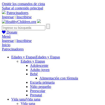
Omitir los comandos de cinta
Saltar al contenido principal
Patrocinadores
Ingresar
|
Inscribirse
Donate
Menú
Ingresar
|
Inscribirse
Inicio
Patrocinadores
Edades y Etapas
Edades y Etapas
Edades y Etapas
Adolescente
Adulto joven
Bebé
Alimentación con fórmula
Escuela primaria
Niño pequeño
Preescolar
Prenatal
Vida sana
Vida sana
Vida sana