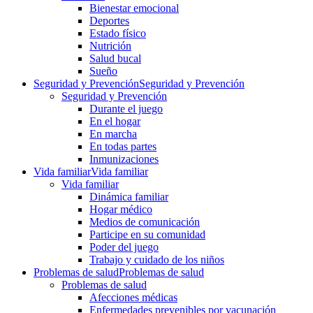
Bienestar emocional
Deportes
Estado físico
Nutrición
Salud bucal
Sueño
Seguridad y Prevención
Seguridad y Prevención
Seguridad y Prevención
Durante el juego
En el hogar
En marcha
En todas partes
Inmunizaciones
Vida familiar
Vida familiar
Vida familiar
Dinámica familiar
Hogar médico
Medios de comunicación
Participe en su comunidad
Poder del juego
Trabajo y cuidado de los niños
Problemas de salud
Problemas de salud
Problemas de salud
Afecciones médicas
Enfermedades prevenibles por vacunación