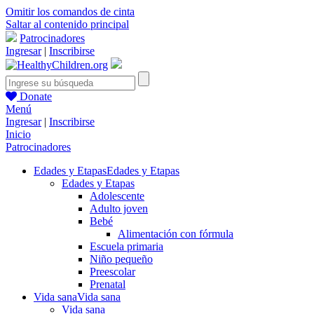
Omitir los comandos de cinta
Saltar al contenido principal
Patrocinadores
Ingresar
|
Inscribirse
Donate
Menú
Ingresar
|
Inscribirse
Inicio
Patrocinadores
Edades y Etapas
Edades y Etapas
Edades y Etapas
Adolescente
Adulto joven
Bebé
Alimentación con fórmula
Escuela primaria
Niño pequeño
Preescolar
Prenatal
Vida sana
Vida sana
Vida sana