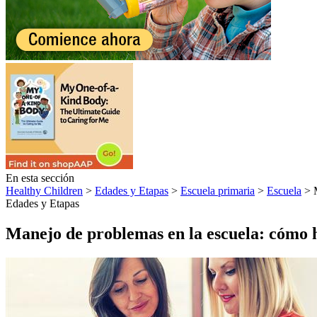
En esta sección
Healthy Children
>
Edades y Etapas
>
Escuela primaria
>
Escuela
> M
Edades y Etapas
Manejo de problemas en la escuela: cómo h