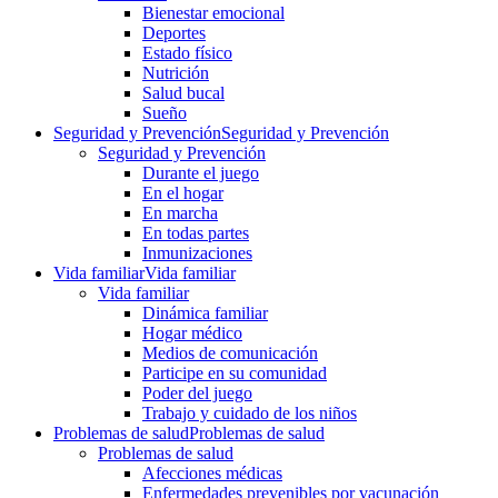
Bienestar emocional
Deportes
Estado físico
Nutrición
Salud bucal
Sueño
Seguridad y Prevención
Seguridad y Prevención
Seguridad y Prevención
Durante el juego
En el hogar
En marcha
En todas partes
Inmunizaciones
Vida familiar
Vida familiar
Vida familiar
Dinámica familiar
Hogar médico
Medios de comunicación
Participe en su comunidad
Poder del juego
Trabajo y cuidado de los niños
Problemas de salud
Problemas de salud
Problemas de salud
Afecciones médicas
Enfermedades prevenibles por vacunación