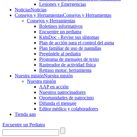
Lesiones y Emergencias
Noticias
Noticias
Consejos y Herramientas
Consejos y Herramientas
Consejos y Herramientas
Boletines informativos
Encuentre un pediatra
KidsDoc - Revise sus síntomas
Plan de acción para el control del asma
Plan familiar de uso de pantallas
Pregúntele al pediatra
Programa de mensajes de texto
Rastre​​ador de activida​d física
Retraso motor: herramienta
Nuestra misión
Nuestra misión
Nuestra misión
AAP en acción
Nuestros patrocinadores
Oportunidades de patrocinio
Difunda el mensaje
Editor médico y colaboradores
Tienda aap
Encuentre un Pediatra