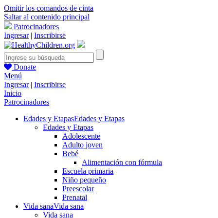
Omitir los comandos de cinta
Saltar al contenido principal
Patrocinadores
Ingresar
|
Inscribirse
Donate
Menú
Ingresar
|
Inscribirse
Inicio
Patrocinadores
Edades y Etapas
Edades y Etapas
Edades y Etapas
Adolescente
Adulto joven
Bebé
Alimentación con fórmula
Escuela primaria
Niño pequeño
Preescolar
Prenatal
Vida sana
Vida sana
Vida sana