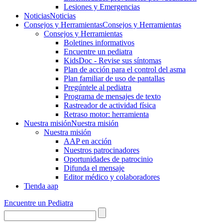
Lesiones y Emergencias
Noticias
Noticias
Consejos y Herramientas
Consejos y Herramientas
Consejos y Herramientas
Boletines informativos
Encuentre un pediatra
KidsDoc - Revise sus síntomas
Plan de acción para el control del asma
Plan familiar de uso de pantallas
Pregúntele al pediatra
Programa de mensajes de texto
Rastre​​ador de activida​d física
Retraso motor: herramienta
Nuestra misión
Nuestra misión
Nuestra misión
AAP en acción
Nuestros patrocinadores
Oportunidades de patrocinio
Difunda el mensaje
Editor médico y colaboradores
Tienda aap
Encuentre un Pediatra