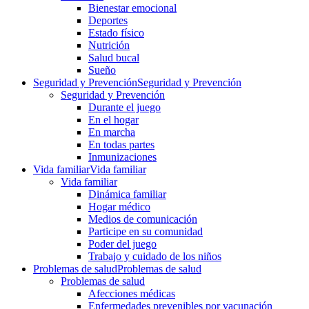
Bienestar emocional
Deportes
Estado físico
Nutrición
Salud bucal
Sueño
Seguridad y Prevención
Seguridad y Prevención
Seguridad y Prevención
Durante el juego
En el hogar
En marcha
En todas partes
Inmunizaciones
Vida familiar
Vida familiar
Vida familiar
Dinámica familiar
Hogar médico
Medios de comunicación
Participe en su comunidad
Poder del juego
Trabajo y cuidado de los niños
Problemas de salud
Problemas de salud
Problemas de salud
Afecciones médicas
Enfermedades prevenibles por vacunación