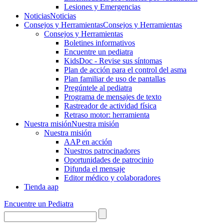
Lesiones y Emergencias
Noticias
Noticias
Consejos y Herramientas
Consejos y Herramientas
Consejos y Herramientas
Boletines informativos
Encuentre un pediatra
KidsDoc - Revise sus síntomas
Plan de acción para el control del asma
Plan familiar de uso de pantallas
Pregúntele al pediatra
Programa de mensajes de texto
Rastre​​ador de activida​d física
Retraso motor: herramienta
Nuestra misión
Nuestra misión
Nuestra misión
AAP en acción
Nuestros patrocinadores
Oportunidades de patrocinio
Difunda el mensaje
Editor médico y colaboradores
Tienda aap
Encuentre un Pediatra