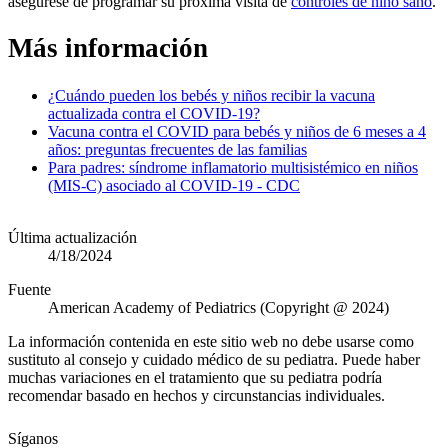
asegúrese de programar su próxima visita de
controles de niño sano
.
Más información
¿Cuándo pueden los bebés y niños recibir la vacuna
actualizada contra el COVID-19?
Vacuna contra el COVID para bebés y niños de 6 meses a 4
años: preguntas frecuentes de las familias
Para padres: síndrome inflamatorio multisistémico en niños
(MIS-C) asociado al COVID-19 - CDC
Última actualización
4/18/2024
Fuente
American Academy of Pediatrics (Copyright @ 2024)
La información contenida en este sitio web no debe usarse como
sustituto al consejo y cuidado médico de su pediatra. Puede haber
muchas variaciones en el tratamiento que su pediatra podría
recomendar basado en hechos y circunstancias individuales.
Síganos