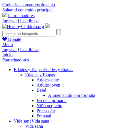
Omitir los comandos de cinta
Saltar al contenido principal
Patrocinadores
Ingresar
|
Inscribirse
Donate
Menú
Ingresar
|
Inscribirse
Inicio
Patrocinadores
Edades y Etapas
Edades y Etapas
Edades y Etapas
Adolescente
Adulto joven
Bebé
Alimentación con fórmula
Escuela primaria
Niño pequeño
Preescolar
Prenatal
Vida sana
Vida sana
Vida sana