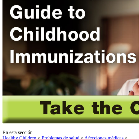
En esta sección
Healthy Children
>
Problemas de salud
>
Afecciones médicas
>