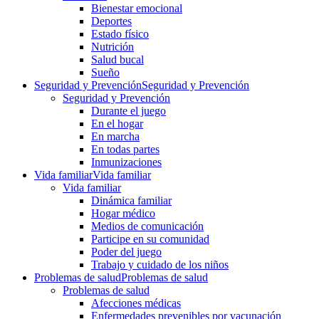
Bienestar emocional
Deportes
Estado físico
Nutrición
Salud bucal
Sueño
Seguridad y Prevención
Seguridad y Prevención
Seguridad y Prevención
Durante el juego
En el hogar
En marcha
En todas partes
Inmunizaciones
Vida familiar
Vida familiar
Vida familiar
Dinámica familiar
Hogar médico
Medios de comunicación
Participe en su comunidad
Poder del juego
Trabajo y cuidado de los niños
Problemas de salud
Problemas de salud
Problemas de salud
Afecciones médicas
Enfermedades prevenibles por vacunación