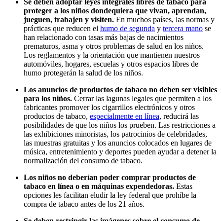
Se deben adoptar leyes integrales libres de tabaco para
proteger a los niños dondequiera que vivan, aprendan,
jueguen, trabajen y visiten.
En muchos países, las normas y
prácticas que reducen el
humo de segunda
y
tercera mano
se
han relacionado con tasas más bajas de nacimientos
prematuros, asma y otros problemas de salud en los niños.
Los reglamentos y la orientación que mantienen nuestros
automóviles, hogares, escuelas y otros espacios libres de
humo protegerán la salud de los niños.
Los anuncios de productos de tabaco no deben ser visibles
para los niños.
Cerrar las lagunas legales que permiten a los
fabricantes promover los cigarrillos electrónicos y otros
productos de tabaco,
especialmente en línea
, reducirá las
posibilidades de que los niños los prueben. Las restricciones a
las exhibiciones minoristas, los patrocinios de celebridades,
las muestras gratuitas y los anuncios colocados en lugares de
música, entretenimiento y deportes pueden ayudar a detener la
normalización del consumo de tabaco.
Los niños no deberían poder comprar productos de
tabaco en línea o en máquinas expendedoras.
Estas
opciones les facilitan eludir la ley federal que prohíbe la
compra de tabaco antes de los 21 años.
Se deben restringir las imágenes sobre el consumo de