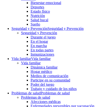
Bienestar emocional
Deportes
Estado físico
Nutrición
Salud bucal
Sueño
Seguridad y Prevención
Seguridad y Prevención
Seguridad y Prevención
Durante el juego
En el hogar
En marcha
En todas partes
Inmunizaciones
Vida familiar
Vida familiar
Vida familiar
Dinámica familiar
Hogar médico
Medios de comunicación
Participe en su comunidad
Poder del juego
Trabajo y cuidado de los niños
Problemas de salud
Problemas de salud
Problemas de salud
Afecciones médicas
Enfermedades prevenibles por vacunación