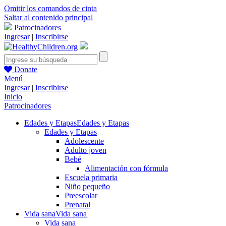
Omitir los comandos de cinta
Saltar al contenido principal
Patrocinadores
Ingresar
|
Inscribirse
Donate
Menú
Ingresar
|
Inscribirse
Inicio
Patrocinadores
Edades y Etapas
Edades y Etapas
Edades y Etapas
Adolescente
Adulto joven
Bebé
Alimentación con fórmula
Escuela primaria
Niño pequeño
Preescolar
Prenatal
Vida sana
Vida sana
Vida sana