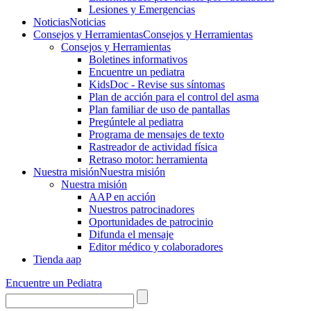
Lesiones y Emergencias
Noticias
Noticias
Consejos y Herramientas
Consejos y Herramientas
Consejos y Herramientas
Boletines informativos
Encuentre un pediatra
KidsDoc - Revise sus síntomas
Plan de acción para el control del asma
Plan familiar de uso de pantallas
Pregúntele al pediatra
Programa de mensajes de texto
Rastre​​ador de activida​d física
Retraso motor: herramienta
Nuestra misión
Nuestra misión
Nuestra misión
AAP en acción
Nuestros patrocinadores
Oportunidades de patrocinio
Difunda el mensaje
Editor médico y colaboradores
Tienda aap
Encuentre un Pediatra