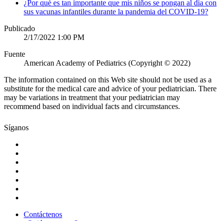
¿Por qué es tan importante que mis niños se pongan al día con
sus vacunas infantiles durante la pandemia del COVID-19?
Publicado
2/17/2022 1:00 PM
Fuente
American Academy of Pediatrics (Copyright © 2022)
The information contained on this Web site should not be used as a
substitute for the medical care and advice of your pediatrician. There
may be variations in treatment that your pediatrician may
recommend based on individual facts and circumstances.
Síganos
Contáctenos