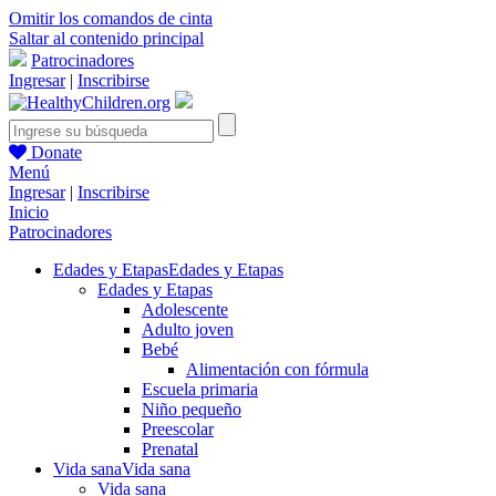
Omitir los comandos de cinta
Saltar al contenido principal
Patrocinadores
Ingresar
|
Inscribirse
Donate
Menú
Ingresar
|
Inscribirse
Inicio
Patrocinadores
Edades y Etapas
Edades y Etapas
Edades y Etapas
Adolescente
Adulto joven
Bebé
Alimentación con fórmula
Escuela primaria
Niño pequeño
Preescolar
Prenatal
Vida sana
Vida sana
Vida sana