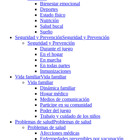
Bienestar emocional
Deportes
Estado físico
Nutrición
Salud bucal
Sueño
Seguridad y Prevención
Seguridad y Prevención
Seguridad y Prevención
Durante el juego
En el hogar
En marcha
En todas partes
Inmunizaciones
Vida familiar
Vida familiar
Vida familiar
Dinámica familiar
Hogar médico
Medios de comunicación
Participe en su comunidad
Poder del juego
Trabajo y cuidado de los niños
Problemas de salud
Problemas de salud
Problemas de salud
Afecciones médicas
Enfermedades prevenibles por vacunación