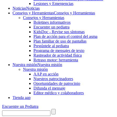
Lesiones y Emergencias
Noticias
Noticias
Consejos y Herramientas
Consejos y Herramientas
Consejos y Herramientas
Boletines informativos
Encuentre un pediatra
KidsDoc - Revise sus síntomas
Plan de acción para el control del asma
Plan familiar de uso de pantallas
Pregúntele al pediatra
Programa de mensajes de texto
Rastre​​ador de activida​d física
Retraso motor: herramienta
Nuestra misión
Nuestra misión
Nuestra misión
AAP en acción
Nuestros patrocinadores
Oportunidades de patrocinio
Difunda el mensaje
Editor médico y colaboradores
Tienda aap
Encuentre un Pediatra