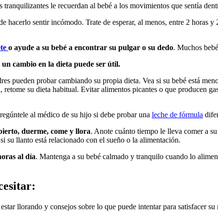
 tranquilizantes le recuerdan al bebé a los movimientos que sentía dentr
e hacerlo sentir incómodo. Trate de esperar, al menos, entre 2 horas y 2
ete
o ayude a su bebé a encontrar su pulgar o su dedo
. Muchos bebé
, un cambio en la dieta puede ser útil.
dres pueden probar cambiando su propia dieta. Vea si su bebé está meno
a, retome su dieta habitual. Evitar alimentos picantes o que producen g
pregúntele al médico de su hijo si debe probar una
leche de fórmula
dife
pierto, duerme, come y llora
. Anote cuánto tiempo le lleva comer a su
i su llanto está relacionado con el sueño o la alimentación.
oras al día
. Mantenga a su bebé calmado y tranquilo cuando lo alimenta
cesitar:
star llorando y consejos sobre lo que puede intentar para satisfacer su 