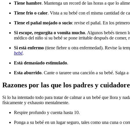
Tiene hambre
. Mantenga un record de las horas a que lo alime
Tiene frio o calor
. Vista a su bebé con el misma cantidad de c
Tiene el pañal mojado o sucio
: revise el pañal. En los prime
Si escupe, regurgita o vomita mucho
. Algunos bebés tienen l
médico del niño si su bebé se pone irritable después de comer, 
Si está enfermo
(tiene fiebre u otra enfermedad). Revise la tem
bebé
.
Está demasiado estimulado
.
Esta aburrido
. Cante o tararee una canción a su bebé. Salga a
Razones por las que los padres y cuidadore
Si lo ha intentado todo para tratar de calmar a un bebé que llora y nad
físicamente y exhausto mentalmente.
Respire profundo y cuenta hasta 10.
Ponga a su bebé en un lugar seguro, tales como una cuna o corra