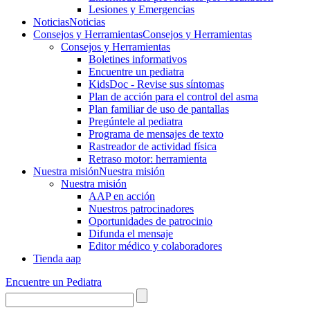
Lesiones y Emergencias
Noticias
Noticias
Consejos y Herramientas
Consejos y Herramientas
Consejos y Herramientas
Boletines informativos
Encuentre un pediatra
KidsDoc - Revise sus síntomas
Plan de acción para el control del asma
Plan familiar de uso de pantallas
Pregúntele al pediatra
Programa de mensajes de texto
Rastre​​ador de activida​d física
Retraso motor: herramienta
Nuestra misión
Nuestra misión
Nuestra misión
AAP en acción
Nuestros patrocinadores
Oportunidades de patrocinio
Difunda el mensaje
Editor médico y colaboradores
Tienda aap
Encuentre un Pediatra