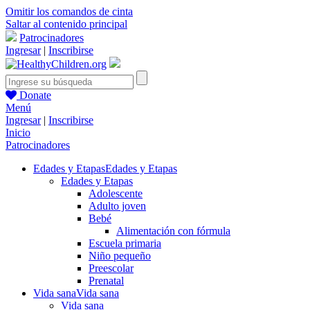
Omitir los comandos de cinta
Saltar al contenido principal
Patrocinadores
Ingresar
|
Inscribirse
Donate
Menú
Ingresar
|
Inscribirse
Inicio
Patrocinadores
Edades y Etapas
Edades y Etapas
Edades y Etapas
Adolescente
Adulto joven
Bebé
Alimentación con fórmula
Escuela primaria
Niño pequeño
Preescolar
Prenatal
Vida sana
Vida sana
Vida sana