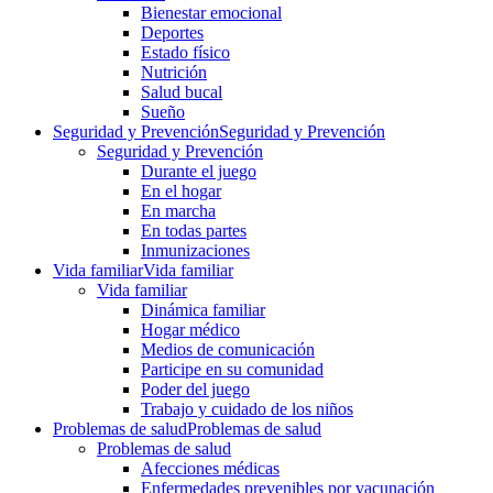
Bienestar emocional
Deportes
Estado físico
Nutrición
Salud bucal
Sueño
Seguridad y Prevención
Seguridad y Prevención
Seguridad y Prevención
Durante el juego
En el hogar
En marcha
En todas partes
Inmunizaciones
Vida familiar
Vida familiar
Vida familiar
Dinámica familiar
Hogar médico
Medios de comunicación
Participe en su comunidad
Poder del juego
Trabajo y cuidado de los niños
Problemas de salud
Problemas de salud
Problemas de salud
Afecciones médicas
Enfermedades prevenibles por vacunación