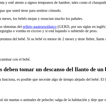
nta y esté atento a signos tempranos de hambre, tales como el chasquido
apas que usted tiene para sentirse cómodo.
ros meses, los bebés mojan y ensucian mucho los pañales.
os síntomas del
reflujo gastroesofágico
(GERD, por sus siglas en inglés),
regurgita o vomita en exceso y si está bajando o subiendo de peso.
peratura del bebé. Si su bebé es menor de 2 meses y tiene fiebre, llam
 caminar con el bebé.
s deben tomar un descanso del llanto de un 
a funciona, es posible que necesite algo de tiempo alejado del bebé. El l
l sin mantas o animales de peluche; salga de la habitación y deje que s