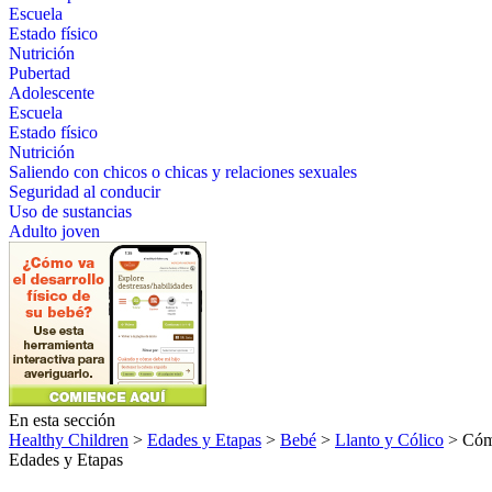
Escuela
Estado físico
Nutrición
Pubertad
Adolescente
Escuela
Estado físico
Nutrición
Saliendo con chicos o chicas y relaciones sexuales
Seguridad al conducir
Uso de sustancias
Adulto joven
En esta sección
Healthy Children
>
Edades y Etapas
>
Bebé
>
Llanto y Cólico
> Cómo
Edades y Etapas