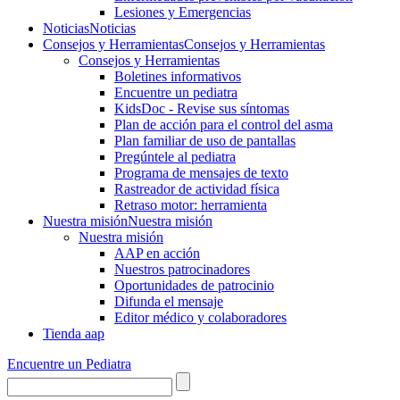
Lesiones y Emergencias
Noticias
Noticias
Consejos y Herramientas
Consejos y Herramientas
Consejos y Herramientas
Boletines informativos
Encuentre un pediatra
KidsDoc - Revise sus síntomas
Plan de acción para el control del asma
Plan familiar de uso de pantallas
Pregúntele al pediatra
Programa de mensajes de texto
Rastre​​ador de activida​d física
Retraso motor: herramienta
Nuestra misión
Nuestra misión
Nuestra misión
AAP en acción
Nuestros patrocinadores
Oportunidades de patrocinio
Difunda el mensaje
Editor médico y colaboradores
Tienda aap
Encuentre un Pediatra