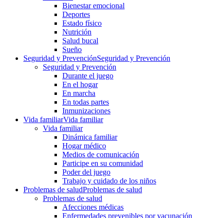
Bienestar emocional
Deportes
Estado físico
Nutrición
Salud bucal
Sueño
Seguridad y Prevención
Seguridad y Prevención
Seguridad y Prevención
Durante el juego
En el hogar
En marcha
En todas partes
Inmunizaciones
Vida familiar
Vida familiar
Vida familiar
Dinámica familiar
Hogar médico
Medios de comunicación
Participe en su comunidad
Poder del juego
Trabajo y cuidado de los niños
Problemas de salud
Problemas de salud
Problemas de salud
Afecciones médicas
Enfermedades prevenibles por vacunación