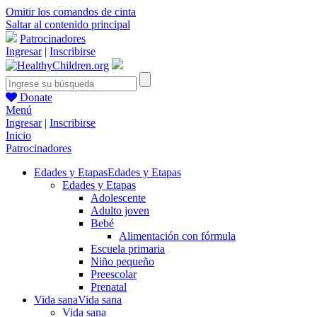
Omitir los comandos de cinta
Saltar al contenido principal
Patrocinadores
Ingresar
|
Inscribirse
Donate
Menú
Ingresar
|
Inscribirse
Inicio
Patrocinadores
Edades y Etapas
Edades y Etapas
Edades y Etapas
Adolescente
Adulto joven
Bebé
Alimentación con fórmula
Escuela primaria
Niño pequeño
Preescolar
Prenatal
Vida sana
Vida sana
Vida sana