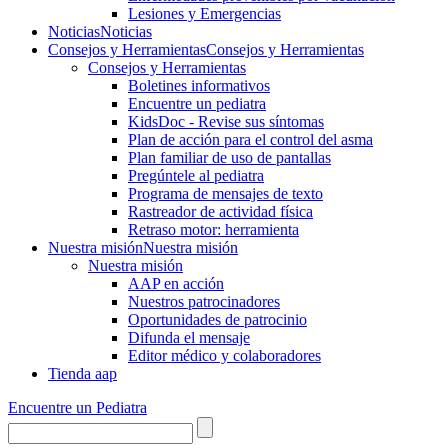
Lesiones y Emergencias
Noticias
Noticias
Consejos y Herramientas
Consejos y Herramientas
Consejos y Herramientas
Boletines informativos
Encuentre un pediatra
KidsDoc - Revise sus síntomas
Plan de acción para el control del asma
Plan familiar de uso de pantallas
Pregúntele al pediatra
Programa de mensajes de texto
Rastre​​ador de activida​d física
Retraso motor: herramienta
Nuestra misión
Nuestra misión
Nuestra misión
AAP en acción
Nuestros patrocinadores
Oportunidades de patrocinio
Difunda el mensaje
Editor médico y colaboradores
Tienda aap
Encuentre un Pediatra