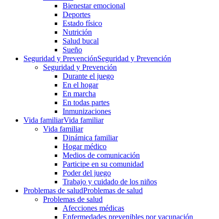
Bienestar emocional
Deportes
Estado físico
Nutrición
Salud bucal
Sueño
Seguridad y Prevención
Seguridad y Prevención
Seguridad y Prevención
Durante el juego
En el hogar
En marcha
En todas partes
Inmunizaciones
Vida familiar
Vida familiar
Vida familiar
Dinámica familiar
Hogar médico
Medios de comunicación
Participe en su comunidad
Poder del juego
Trabajo y cuidado de los niños
Problemas de salud
Problemas de salud
Problemas de salud
Afecciones médicas
Enfermedades prevenibles por vacunación