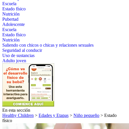
Escuela
Estado físico
Nutrición
Pubertad
Adolescente
Escuela
Estado físico
Nutrición
Saliendo con chicos o chicas y relaciones sexuales
Seguridad al conducir
Uso de sustancias
Adulto joven
En esta sección
Healthy Children
>
Edades y Etapas
>
Niño pequeño
> Estado
físico