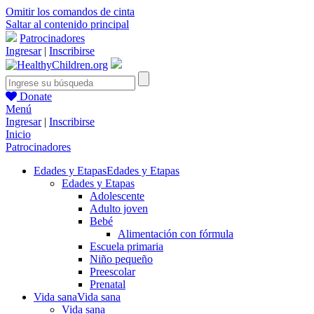
Omitir los comandos de cinta
Saltar al contenido principal
Patrocinadores
Ingresar
|
Inscribirse
Donate
Menú
Ingresar
|
Inscribirse
Inicio
Patrocinadores
Edades y Etapas
Edades y Etapas
Edades y Etapas
Adolescente
Adulto joven
Bebé
Alimentación con fórmula
Escuela primaria
Niño pequeño
Preescolar
Prenatal
Vida sana
Vida sana
Vida sana