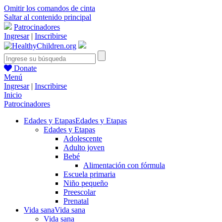
Omitir los comandos de cinta
Saltar al contenido principal
Patrocinadores
Ingresar
|
Inscribirse
Donate
Menú
Ingresar
|
Inscribirse
Inicio
Patrocinadores
Edades y Etapas
Edades y Etapas
Edades y Etapas
Adolescente
Adulto joven
Bebé
Alimentación con fórmula
Escuela primaria
Niño pequeño
Preescolar
Prenatal
Vida sana
Vida sana
Vida sana