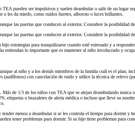
n TEA pueden ser impulsivos y suelen deambular o salir de un lugar segur
nte o les da miedo, como ruidos fuertes, alboroto o luces brillantes.
 tranque las puertas que conducen al exterior. Considere la posibilidad d
 tranque las puertas que conducen al exterior. Considere la posibilidad 
u hijo estrategias para tranquilizarse cuando esté estresado y a respo
lia entiendan lo importante que es mantener al niño involucrado y ocup
unique al niño y a los demás miembros de la familia cuál es el plan, inclu
es (audífonos) con cancelación de ruido y utilice la técnica de relevo (p
n
. Más de 1/3 de los niños con TEA que se alejan deambulando nunca o 
PS, etiquetas o brazaletes de alerta médica o incluso que lleve su nomb
co.
tender menos a deambular si se les controla el tiempo para dormir y t
den tener problemas para dormir. Si su hijo tiene problemas para conc