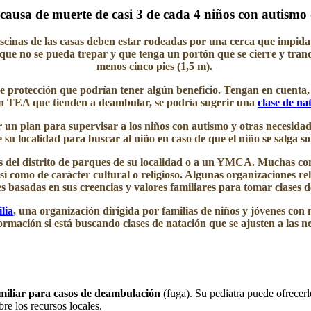
 causa de muerte de casi 3 de cada 4 niños con autismo
scinas de las casas deben estar rodeadas por una cerca que impida 
s, que no se pueda trepar y que tenga un portón que se cierre y tra
menos cinco pies (1,5 m).
 protección que podrían tener algún beneficio. Tengan en cuenta, n
con TEA que tienden a deambular, se podría sugerir una
clase de na
plan para supervisar a los niños con autismo y otras necesidades 
e su localidad para buscar al niño en caso de que el niño se salga s
nes del distrito de parques de su localidad o a un YMCA. Muchas c
sí como de carácter cultural o religioso. Algunas organizaciones re
s basadas en sus creencias y valores familiares para tomar clases d
lia
, una organización dirigida por familias de niños y jóvenes con
ormación si está buscando clases de natación que se ajusten a las n
miliar para casos de deambulación
(fuga). Su pediatra puede ofrecerle
re los recursos locales.