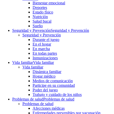
Bienestar emocional
Deportes
Estado físico
Nutrición
Salud bucal
Sueño
Seguridad y Prevención
Seguridad y Prevención
Seguridad y Prevención
Durante el juego
En el hogar
En marcha
En todas partes
Inmunizaciones
Vida familiar
Vida familiar
Vida familiar
Dinámica familiar
Hogar médico
Medios de comunicación
Participe en su comunidad
Poder del juego
Trabajo y cuidado de los niños
Problemas de salud
Problemas de salud
Problemas de salud
Afecciones médicas
Enfermedades prevenibles por vacunación