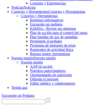
Lesiones y Emergencias
Noticias
Noticias
Consejos y Herramientas
Consejos y Herramientas
Consejos y Herramientas
Boletines informativos
Encuentre un pediatra
KidsDoc - Revise sus síntomas
Plan de acción para el control del asma
Plan familiar de uso de pantallas
Pregúntele al pediatra
Programa de mensajes de texto
Rastre​​ador de activida​d física
Retraso motor: herramienta
Nuestra misión
Nuestra misión
Nuestra misión
AAP en acción
Nuestros patrocinadores
Oportunidades de patrocinio
Difunda el mensaje
Editor médico y colaboradores
Tienda aap
Encuentre un Pediatra