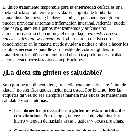
El único tratamiento disponible para la enfermedad celíaca es una
dieta estricta sin gluten de por vida. Es importante limitar la
contaminación cruzada; incluso las migas que contengan gluten
pueden provocar síntomas e inflamación intestinal. Además, puede
que haya gluten en algunos medicamentos y artículos no
alimentarios como el champú y el maquillaje,
pero estos no son
nocivos salvo que se consuman.
Hablar con un dietista con
conocimiento en la materia puede ayudar a padres e hijos a hacer los
cambios necesarias para llevar un estilo de vida sin gluten. Sin
tratamiento, los niños con enfermedad celíaca podrían desarrollar
anemia, osteoporosis y otras complicaciones.
¿La dieta sin gluten es saludable?
Sólo porque un alimento tenga una etiqueta que lo declare "libre de
gluten" no significa que es mejor para usted. Por lo tanto, leer las
etiquetas tal vez no sea siempre la manera más eficaz de mantenerse
saludable y sin síntomas.
Los alimentos procesados sin gluten no están fortificados
con vitaminas
. Por ejemplo, tal vez les falte vitamina B y
hierro y tengan demasiada grasa y azúcar y pocas proteínas.
Coma alimentos naturalmente sin gluten y saludables
.