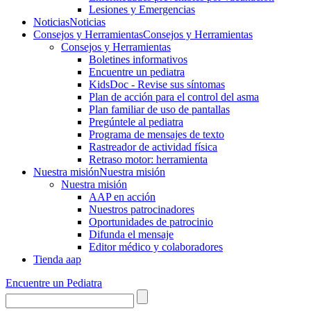
Lesiones y Emergencias
Noticias
Noticias
Consejos y Herramientas
Consejos y Herramientas
Consejos y Herramientas
Boletines informativos
Encuentre un pediatra
KidsDoc - Revise sus síntomas
Plan de acción para el control del asma
Plan familiar de uso de pantallas
Pregúntele al pediatra
Programa de mensajes de texto
Rastre​​ador de activida​d física
Retraso motor: herramienta
Nuestra misión
Nuestra misión
Nuestra misión
AAP en acción
Nuestros patrocinadores
Oportunidades de patrocinio
Difunda el mensaje
Editor médico y colaboradores
Tienda aap
Encuentre un Pediatra