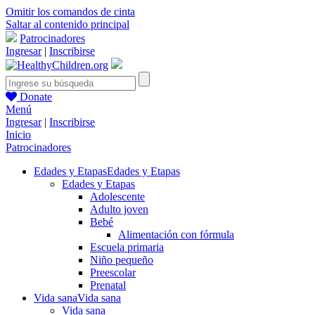
Omitir los comandos de cinta
Saltar al contenido principal
Patrocinadores
Ingresar
|
Inscribirse
Donate
Menú
Ingresar
|
Inscribirse
Inicio
Patrocinadores
Edades y Etapas
Edades y Etapas
Edades y Etapas
Adolescente
Adulto joven
Bebé
Alimentación con fórmula
Escuela primaria
Niño pequeño
Preescolar
Prenatal
Vida sana
Vida sana
Vida sana