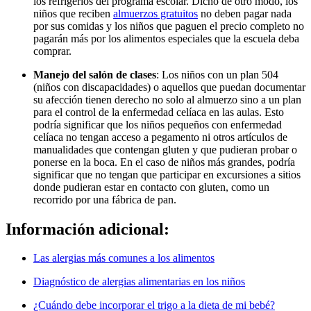
los refrigerios del programa escolar. Dicho de otro modo, los
niños que reciben
almuerzos gratuitos
no deben pagar nada
por sus comidas y los niños que paguen el precio completo no
pagarán más por los alimentos especiales que la escuela deba
comprar.
Manejo del salón de clases
: Los niños con un plan 504
(niños con discapacidades) o aquellos que puedan documentar
su afección tienen derecho no solo al almuerzo sino a un plan
para el control de la enfermedad celíaca en las aulas. Esto
podría significar que los niños pequeños con enfermedad
celíaca no tengan acceso a pegamento ni otros artículos de
manualidades que contengan gluten y que pudieran probar o
ponerse en la boca. En el caso de niños más grandes, podría
significar que no tengan que participar en excursiones a sitios
donde pudieran estar en contacto con gluten, como un
recorrido por una fábrica de pan.
Información adicional:
Las alergias más comunes a los alimentos
Diagnóstico de alergias alimentarias en los niños
¿Cuándo debe incorporar el trigo a la dieta de mi bebé?