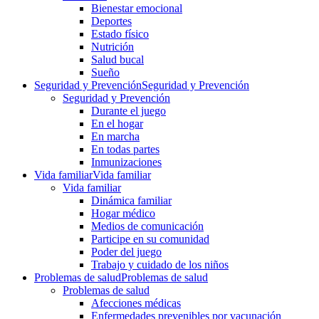
Bienestar emocional
Deportes
Estado físico
Nutrición
Salud bucal
Sueño
Seguridad y Prevención
Seguridad y Prevención
Seguridad y Prevención
Durante el juego
En el hogar
En marcha
En todas partes
Inmunizaciones
Vida familiar
Vida familiar
Vida familiar
Dinámica familiar
Hogar médico
Medios de comunicación
Participe en su comunidad
Poder del juego
Trabajo y cuidado de los niños
Problemas de salud
Problemas de salud
Problemas de salud
Afecciones médicas
Enfermedades prevenibles por vacunación