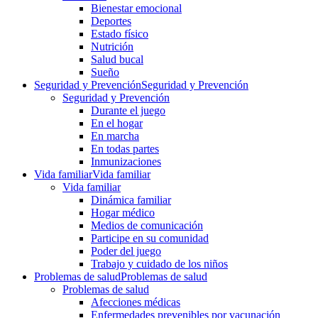
Bienestar emocional
Deportes
Estado físico
Nutrición
Salud bucal
Sueño
Seguridad y Prevención
Seguridad y Prevención
Seguridad y Prevención
Durante el juego
En el hogar
En marcha
En todas partes
Inmunizaciones
Vida familiar
Vida familiar
Vida familiar
Dinámica familiar
Hogar médico
Medios de comunicación
Participe en su comunidad
Poder del juego
Trabajo y cuidado de los niños
Problemas de salud
Problemas de salud
Problemas de salud
Afecciones médicas
Enfermedades prevenibles por vacunación