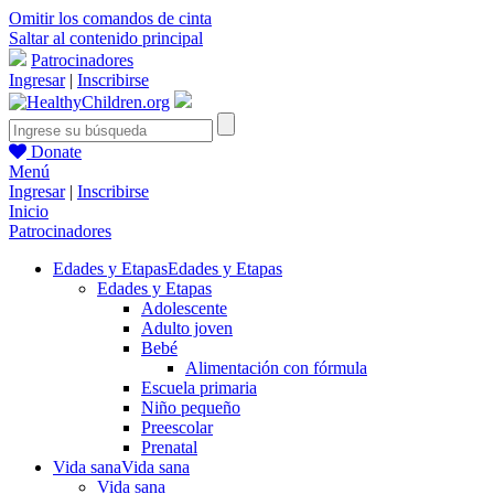
Omitir los comandos de cinta
Saltar al contenido principal
Patrocinadores
Ingresar
|
Inscribirse
Donate
Menú
Ingresar
|
Inscribirse
Inicio
Patrocinadores
Edades y Etapas
Edades y Etapas
Edades y Etapas
Adolescente
Adulto joven
Bebé
Alimentación con fórmula
Escuela primaria
Niño pequeño
Preescolar
Prenatal
Vida sana
Vida sana
Vida sana