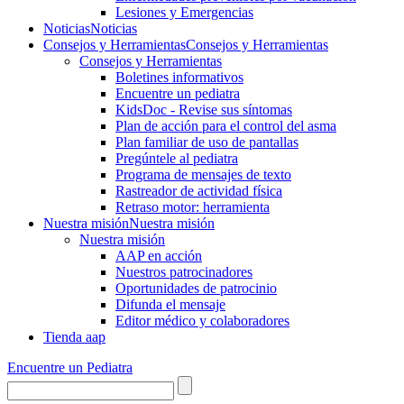
Lesiones y Emergencias
Noticias
Noticias
Consejos y Herramientas
Consejos y Herramientas
Consejos y Herramientas
Boletines informativos
Encuentre un pediatra
KidsDoc - Revise sus síntomas
Plan de acción para el control del asma
Plan familiar de uso de pantallas
Pregúntele al pediatra
Programa de mensajes de texto
Rastre​​ador de activida​d física
Retraso motor: herramienta
Nuestra misión
Nuestra misión
Nuestra misión
AAP en acción
Nuestros patrocinadores
Oportunidades de patrocinio
Difunda el mensaje
Editor médico y colaboradores
Tienda aap
Encuentre un Pediatra