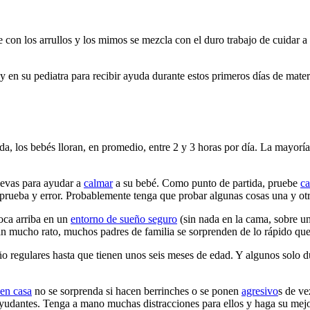
e con los arrullos y los mimos se mezcla con el duro trabajo de cuidar 
y en su pediatra para recibir ayuda durante estos primeros días de mate
ida, los bebés lloran, en promedio, entre 2 y 3 horas por día. La mayor
uevas para ayudar a
calmar
a su bebé. Como punto de partida, pruebe
ca
prueba y error. Probablemente tenga que probar algunas cosas una y ot
boca arriba en un
entorno de sueño seguro
(sin nada en la cama, sobre un
an mucho rato, mu​chos padres de familia se sorprenden de lo rápido qu
o regulares hasta que tienen unos seis meses de edad. Y algunos solo d
 en casa
no se sorprenda si hacen berrinches o se ponen
agresivo
s
de vez
ayudantes. Tenga a mano muchas distracciones para ellos y haga su mejo