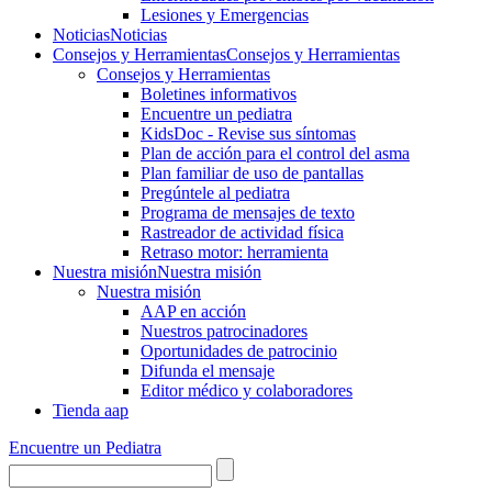
Lesiones y Emergencias
Noticias
Noticias
Consejos y Herramientas
Consejos y Herramientas
Consejos y Herramientas
Boletines informativos
Encuentre un pediatra
KidsDoc - Revise sus síntomas
Plan de acción para el control del asma
Plan familiar de uso de pantallas
Pregúntele al pediatra
Programa de mensajes de texto
Rastre​​ador de activida​d física
Retraso motor: herramienta
Nuestra misión
Nuestra misión
Nuestra misión
AAP en acción
Nuestros patrocinadores
Oportunidades de patrocinio
Difunda el mensaje
Editor médico y colaboradores
Tienda aap
Encuentre un Pediatra