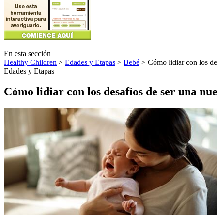
En esta sección
Healthy Children
>
Edades y Etapas
>
Bebé
> Cómo lidiar con los de
Edades y Etapas
Cómo lidiar con los desafíos de ser una n