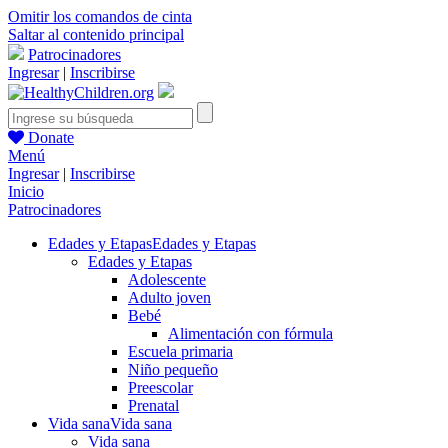
Omitir los comandos de cinta
Saltar al contenido principal
Patrocinadores
Ingresar
|
Inscribirse
Donate
Menú
Ingresar
|
Inscribirse
Inicio
Patrocinadores
Edades y Etapas
Edades y Etapas
Edades y Etapas
Adolescente
Adulto joven
Bebé
Alimentación con fórmula
Escuela primaria
Niño pequeño
Preescolar
Prenatal
Vida sana
Vida sana
Vida sana