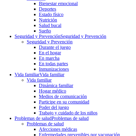
Bienestar emocional
Deportes
Estado físico
Nutrición
Salud bucal
Sueño
Seguridad y Prevención
Seguridad y Prevención
Seguridad y Prevención
Durante el juego
En el hogar
En marcha
En todas partes
Inmunizaciones
Vida familiar
Vida familiar
Vida familiar
Dinámica familiar
Hogar médico
Medios de comunicación
Participe en su comunidad
Poder del juego
Trabajo y cuidado de los niños
Problemas de salud
Problemas de salud
Problemas de salud
Afecciones médicas
Enfermedades prevenibles por vacunación