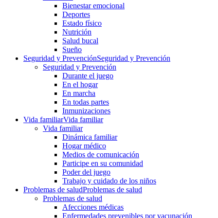
Bienestar emocional
Deportes
Estado físico
Nutrición
Salud bucal
Sueño
Seguridad y Prevención
Seguridad y Prevención
Seguridad y Prevención
Durante el juego
En el hogar
En marcha
En todas partes
Inmunizaciones
Vida familiar
Vida familiar
Vida familiar
Dinámica familiar
Hogar médico
Medios de comunicación
Participe en su comunidad
Poder del juego
Trabajo y cuidado de los niños
Problemas de salud
Problemas de salud
Problemas de salud
Afecciones médicas
Enfermedades prevenibles por vacunación