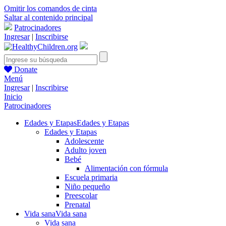
Omitir los comandos de cinta
Saltar al contenido principal
Patrocinadores
Ingresar
|
Inscribirse
Donate
Menú
Ingresar
|
Inscribirse
Inicio
Patrocinadores
Edades y Etapas
Edades y Etapas
Edades y Etapas
Adolescente
Adulto joven
Bebé
Alimentación con fórmula
Escuela primaria
Niño pequeño
Preescolar
Prenatal
Vida sana
Vida sana
Vida sana