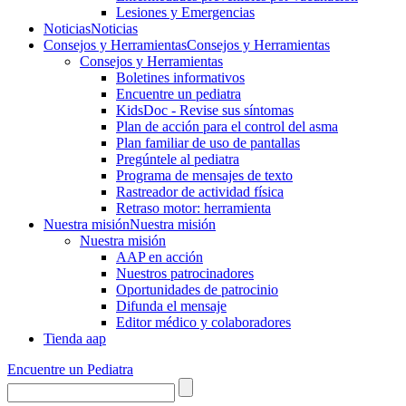
Lesiones y Emergencias
Noticias
Noticias
Consejos y Herramientas
Consejos y Herramientas
Consejos y Herramientas
Boletines informativos
Encuentre un pediatra
KidsDoc - Revise sus síntomas
Plan de acción para el control del asma
Plan familiar de uso de pantallas
Pregúntele al pediatra
Programa de mensajes de texto
Rastre​​ador de activida​d física
Retraso motor: herramienta
Nuestra misión
Nuestra misión
Nuestra misión
AAP en acción
Nuestros patrocinadores
Oportunidades de patrocinio
Difunda el mensaje
Editor médico y colaboradores
Tienda aap
Encuentre un Pediatra