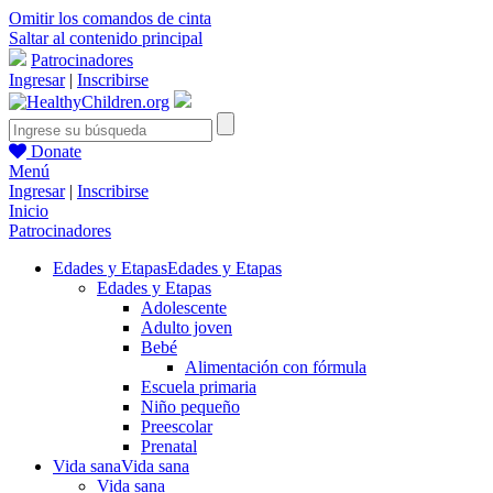
Omitir los comandos de cinta
Saltar al contenido principal
Patrocinadores
Ingresar
|
Inscribirse
Donate
Menú
Ingresar
|
Inscribirse
Inicio
Patrocinadores
Edades y Etapas
Edades y Etapas
Edades y Etapas
Adolescente
Adulto joven
Bebé
Alimentación con fórmula
Escuela primaria
Niño pequeño
Preescolar
Prenatal
Vida sana
Vida sana
Vida sana