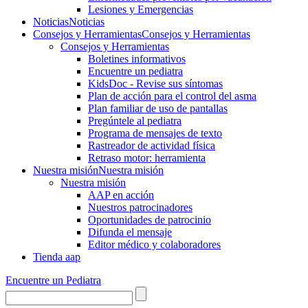
Lesiones y Emergencias
Noticias
Noticias
Consejos y Herramientas
Consejos y Herramientas
Consejos y Herramientas
Boletines informativos
Encuentre un pediatra
KidsDoc - Revise sus síntomas
Plan de acción para el control del asma
Plan familiar de uso de pantallas
Pregúntele al pediatra
Programa de mensajes de texto
Rastre​​ador de activida​d física
Retraso motor: herramienta
Nuestra misión
Nuestra misión
Nuestra misión
AAP en acción
Nuestros patrocinadores
Oportunidades de patrocinio
Difunda el mensaje
Editor médico y colaboradores
Tienda aap
Encuentre un Pediatra