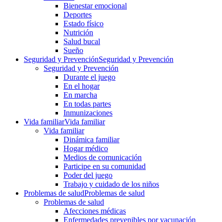
Bienestar emocional
Deportes
Estado físico
Nutrición
Salud bucal
Sueño
Seguridad y Prevención
Seguridad y Prevención
Seguridad y Prevención
Durante el juego
En el hogar
En marcha
En todas partes
Inmunizaciones
Vida familiar
Vida familiar
Vida familiar
Dinámica familiar
Hogar médico
Medios de comunicación
Participe en su comunidad
Poder del juego
Trabajo y cuidado de los niños
Problemas de salud
Problemas de salud
Problemas de salud
Afecciones médicas
Enfermedades prevenibles por vacunación