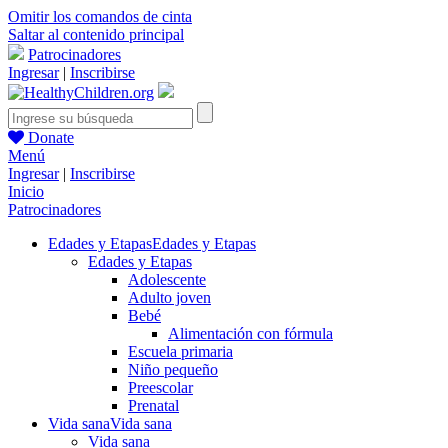
Omitir los comandos de cinta
Saltar al contenido principal
Patrocinadores
Ingresar
|
Inscribirse
Donate
Menú
Ingresar
|
Inscribirse
Inicio
Patrocinadores
Edades y Etapas
Edades y Etapas
Edades y Etapas
Adolescente
Adulto joven
Bebé
Alimentación con fórmula
Escuela primaria
Niño pequeño
Preescolar
Prenatal
Vida sana
Vida sana
Vida sana