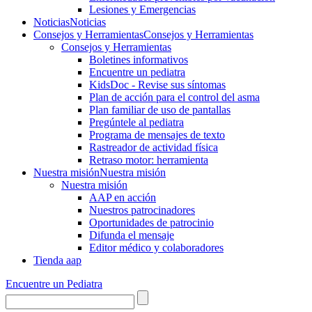
Lesiones y Emergencias
Noticias
Noticias
Consejos y Herramientas
Consejos y Herramientas
Consejos y Herramientas
Boletines informativos
Encuentre un pediatra
KidsDoc - Revise sus síntomas
Plan de acción para el control del asma
Plan familiar de uso de pantallas
Pregúntele al pediatra
Programa de mensajes de texto
Rastre​​ador de activida​d física
Retraso motor: herramienta
Nuestra misión
Nuestra misión
Nuestra misión
AAP en acción
Nuestros patrocinadores
Oportunidades de patrocinio
Difunda el mensaje
Editor médico y colaboradores
Tienda aap
Encuentre un Pediatra