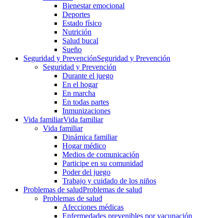
Bienestar emocional
Deportes
Estado físico
Nutrición
Salud bucal
Sueño
Seguridad y Prevención
Seguridad y Prevención
Seguridad y Prevención
Durante el juego
En el hogar
En marcha
En todas partes
Inmunizaciones
Vida familiar
Vida familiar
Vida familiar
Dinámica familiar
Hogar médico
Medios de comunicación
Participe en su comunidad
Poder del juego
Trabajo y cuidado de los niños
Problemas de salud
Problemas de salud
Problemas de salud
Afecciones médicas
Enfermedades prevenibles por vacunación