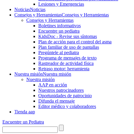
Lesiones y Emergencias
Noticias
Noticias
Consejos y Herramientas
Consejos y Herramientas
Consejos y Herramientas
Boletines informativos
Encuentre un pediatra
KidsDoc - Revise sus síntomas
Plan de acción para el control del asma
Plan familiar de uso de pantallas
Pregúntele al pediatra
Programa de mensajes de texto
Rastre​​ador de activida​d física
Retraso motor: herramienta
Nuestra misión
Nuestra misión
Nuestra misión
AAP en acción
Nuestros patrocinadores
Oportunidades de patrocinio
Difunda el mensaje
Editor médico y colaboradores
Tienda aap
Encuentre un Pediatra