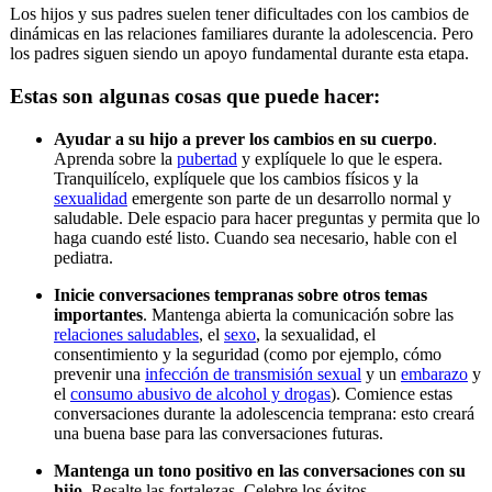
Los hijos y sus padres suelen tener dificultades con los cambios de
dinámicas en las relaciones familiares durante la adolescencia. Pero
los padres siguen siendo un apoyo fundamental durante esta etapa.
Estas son algunas cosas que puede hacer:
Ayudar a su hijo a prever los cambios en su cuerpo
.
Aprenda sobre la
pubertad
y explíquele lo que le espera.
Tranquilícelo, explíquele que los cambios físicos y la
sexualidad
emergente son parte de un desarrollo normal y
saludable. Dele espacio para hacer preguntas y permita que lo
haga cuando esté listo. Cuando sea necesario, hable con el
pediatra.
Inicie conversaciones tempranas sobre otros temas
importantes
. Mantenga abierta la comunicación sobre las
relaciones saludables
, el
sexo
, la sexualidad, el
consentimiento y la seguridad (como por ejemplo, cómo
prevenir una
infección de transmisión sexual
y un
embarazo
y
el
consumo abusivo de alcohol y drogas
). Comience estas
conversaciones durante la adolescencia temprana: esto creará
una buena base para las conversaciones futuras.
Mantenga un tono positivo en las conversaciones con su
hijo
. Resalte las fortalezas. Celebre los éxitos.