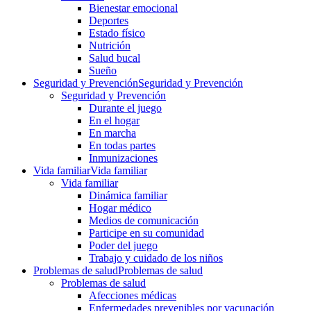
Bienestar emocional
Deportes
Estado físico
Nutrición
Salud bucal
Sueño
Seguridad y Prevención
Seguridad y Prevención
Seguridad y Prevención
Durante el juego
En el hogar
En marcha
En todas partes
Inmunizaciones
Vida familiar
Vida familiar
Vida familiar
Dinámica familiar
Hogar médico
Medios de comunicación
Participe en su comunidad
Poder del juego
Trabajo y cuidado de los niños
Problemas de salud
Problemas de salud
Problemas de salud
Afecciones médicas
Enfermedades prevenibles por vacunación