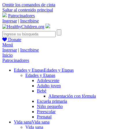
Omitir los comandos de cinta
Saltar al contenido principal
Patrocinadores
Ingresar
|
Inscribirse
Donate
Menú
Ingresar
|
Inscribirse
Inicio
Patrocinadores
Edades y Etapas
Edades y Etapas
Edades y Etapas
Adolescente
Adulto joven
Bebé
Alimentación con fórmula
Escuela primaria
Niño pequeño
Preescolar
Prenatal
Vida sana
Vida sana
Vida sana