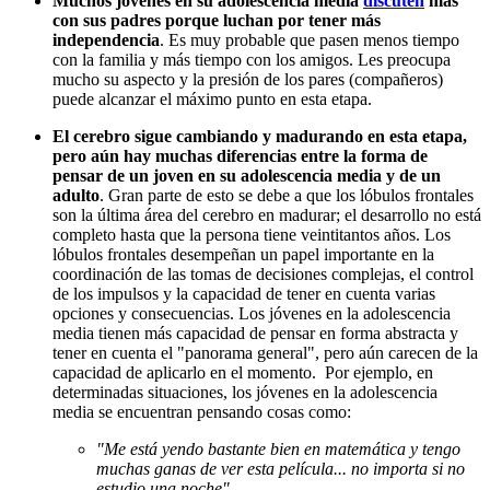
Muchos jóvenes en su adolescencia media
discuten
más
con sus padres porque luchan por tener más
independencia
. Es muy probable que pasen menos tiempo
con la familia y más tiempo con los amigos. Les preocupa
mucho su aspecto y la presión de los pares (compañeros)
puede alcanzar el máximo punto en esta etapa.
El cerebro sigue cambiando y madurando en esta etapa,
pero aún hay muchas diferencias entre la forma de
pensar de un joven en su adolescencia media y de un
adulto
. Gran parte de esto se debe a que los lóbulos frontales
son la última área del cerebro en madurar; el desarrollo no está
completo hasta que la persona tiene veintitantos años. Los
lóbulos frontales desempeñan un papel importante en la
coordinación de las tomas de decisiones complejas, el control
de los impulsos y la capacidad de tener en cuenta varias
opciones y consecuencias. Los jóvenes en la adolescencia
media tienen más capacidad de pensar en forma abstracta y
tener en cuenta el "panorama general", pero aún carecen de la
capacidad de aplicarlo en el momento. Por ejemplo, en
determinadas situaciones, los jóvenes en la adolescencia
media se encuentran pensando cosas como:
"Me está yendo bastante bien en matemática y tengo
muchas ganas de ver esta película... no importa si no
estudio una noche".