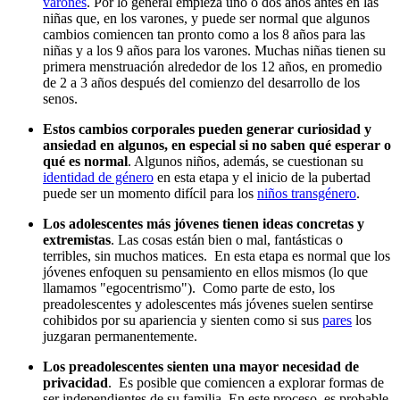
varones
. Por lo general empieza uno o dos años antes en las
niñas que, en los varones, y puede ser normal que algunos
cambios comiencen tan pronto como a los 8 años para las
niñas y a los 9 años para los varones. Muchas niñas tienen su
primera menstruación alrededor de los 12 años, en promedio
de 2 a 3 años después del comienzo del desarrollo de los
senos.
Estos cambios corporales pueden generar curiosidad y
ansiedad en algunos, en especial si no saben qué esperar o
qué es normal
. Algunos niños, además, se cuestionan su
identidad de género
en esta etapa y el inicio de la pubertad
puede ser un momento difícil para los
niños transgénero
.
Los adolescentes más jóvenes tienen ideas concretas y
extremistas
. Las cosas están bien o mal, fantásticas o
terribles, sin muchos matices. En esta etapa es normal que los
jóvenes enfoquen su pensamiento en ellos mismos (lo que
llamamos "egocentrismo"). Como parte de esto, los
preadolescentes y adolescentes más jóvenes suelen sentirse
cohibidos por su apariencia y sienten como si sus
pares
los
juzgaran permanentemente.
Los preadolescentes sienten una mayor necesidad de
privacidad
. Es posible que comiencen a explorar formas de
ser independientes de su familia. En este proceso, es probable