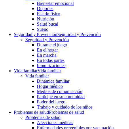
Bienestar emocional
Deportes
Estado físico
Nutrición
Salud bucal
Sueño
Seguridad y Prevención
Seguridad y Prevención
Seguridad y Prevención
Durante el juego
En el hogar
En marcha
En todas partes
Inmunizaciones
Vida familiar
Vida familiar
Vida familiar
Dinámica familiar
Hogar médico
Medios de comunicación
Participe en su comunidad
Poder del juego
Trabajo y cuidado de los niños
Problemas de salud
Problemas de salud
Problemas de salud
Afecciones médicas
Enfermedades prevenibles por vacunación