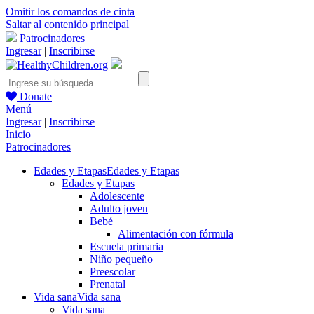
Omitir los comandos de cinta
Saltar al contenido principal
Patrocinadores
Ingresar
|
Inscribirse
Donate
Menú
Ingresar
|
Inscribirse
Inicio
Patrocinadores
Edades y Etapas
Edades y Etapas
Edades y Etapas
Adolescente
Adulto joven
Bebé
Alimentación con fórmula
Escuela primaria
Niño pequeño
Preescolar
Prenatal
Vida sana
Vida sana
Vida sana