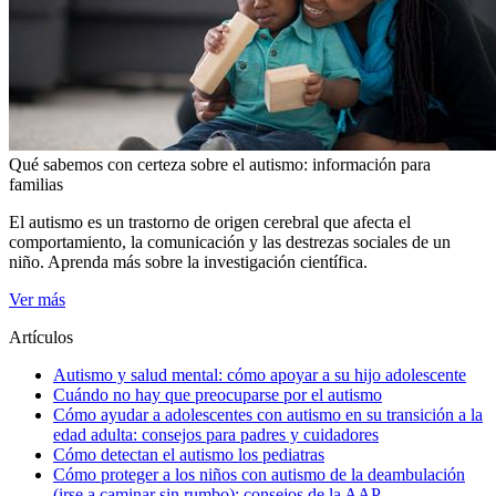
Qué sabemos con certeza sobre el autismo: información para
familias
​El autismo es un trastorno de origen cerebral que afecta el
comportamiento, la comunicación y las destrezas sociales de un
niño. Aprenda más sobre la investigación científica.
Ver más
Artículos
Autismo y salud mental: cómo apoyar a su hijo adolescente
Cuándo no hay que preocuparse por el autismo
Cómo ayudar a adolescentes con autismo en su transición a la
edad adulta: consejos para padres y cuidadores
Cómo detectan el autismo los pediatras
Cómo proteger a los niños con autismo de la deambulación
(irse a caminar sin rumbo): consejos de la AAP