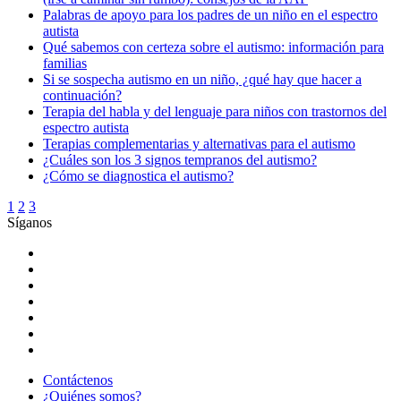
Palabras de apoyo para los padres de un niño en el espectro
autista
Qué sabemos con certeza sobre el autismo: información para
familias
Si se sospecha autismo en un niño, ¿qué hay que hacer a
continuación?
Terapia del habla y del lenguaje para niños con trastornos del
espectro autista
Terapias complementarias y alternativas para el autismo
¿Cuáles son los 3 signos tempranos del autismo?
¿Cómo se diagnostica el autismo?
1
2
3
Síganos
Contáctenos
¿Quiénes somos?