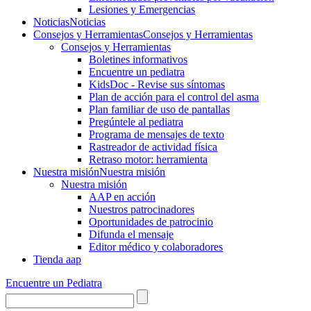
Lesiones y Emergencias
Noticias
Noticias
Consejos y Herramientas
Consejos y Herramientas
Consejos y Herramientas
Boletines informativos
Encuentre un pediatra
KidsDoc - Revise sus síntomas
Plan de acción para el control del asma
Plan familiar de uso de pantallas
Pregúntele al pediatra
Programa de mensajes de texto
Rastre​​ador de activida​d física
Retraso motor: herramienta
Nuestra misión
Nuestra misión
Nuestra misión
AAP en acción
Nuestros patrocinadores
Oportunidades de patrocinio
Difunda el mensaje
Editor médico y colaboradores
Tienda aap
Encuentre un Pediatra