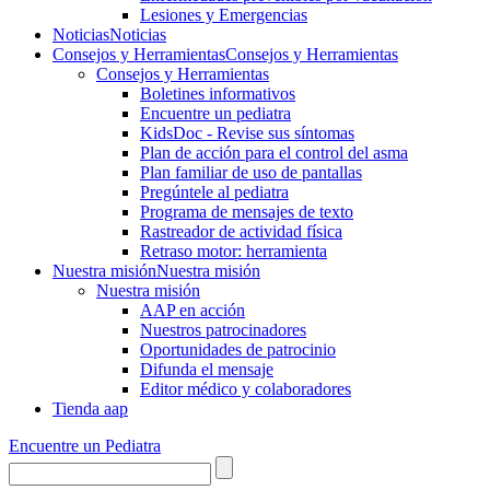
Lesiones y Emergencias
Noticias
Noticias
Consejos y Herramientas
Consejos y Herramientas
Consejos y Herramientas
Boletines informativos
Encuentre un pediatra
KidsDoc - Revise sus síntomas
Plan de acción para el control del asma
Plan familiar de uso de pantallas
Pregúntele al pediatra
Programa de mensajes de texto
Rastre​​ador de activida​d física
Retraso motor: herramienta
Nuestra misión
Nuestra misión
Nuestra misión
AAP en acción
Nuestros patrocinadores
Oportunidades de patrocinio
Difunda el mensaje
Editor médico y colaboradores
Tienda aap
Encuentre un Pediatra