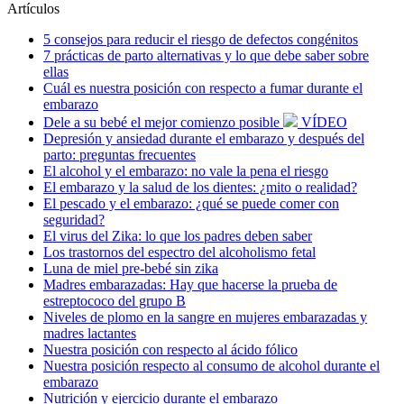
Artículos
5 consejos para reducir el riesgo de defectos congénitos
7 prácticas de parto alternativas y lo que debe saber sobre
ellas
Cuál es nuestra posición con respecto a fumar durante el
embarazo
Dele a su bebé el mejor comienzo posible
VÍDEO
Depresión y ansiedad durante el embarazo y después del
parto: preguntas frecuentes
El alcohol y el embarazo: no vale la pena el riesgo
El embarazo y la salud de los dientes: ¿mito o realidad?
El pescado y el embarazo: ¿qué se puede comer con
seguridad?
El virus del Zika: lo que los padres deben saber
Los trastornos del espectro del alcoholismo fetal
Luna de miel pre-bebé sin zika
Madres embarazadas: Hay que hacerse la prueba de
estreptococo del grupo B
Niveles de plomo en la sangre en mujeres embarazadas y
madres lactantes
Nuestra posición con respecto al ácido fólico
Nuestra posición respecto al consumo de alcohol durante el
embarazo
Nutrición y ejercicio durante el embarazo