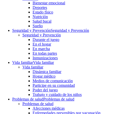
Bienestar emocional
Deportes
Estado físico
Nutrición
Salud bucal
Sueño
Seguridad y Prevención
Seguridad y Prevención
Seguridad y Prevención
Durante el juego
En el hogar
En marcha
En todas partes
Inmunizaciones
Vida familiar
Vida familiar
Vida familiar
Dinámica familiar
Hogar médico
Medios de comunicación
Participe en su comunidad
Poder del juego
Trabajo y cuidado de los niños
Problemas de salud
Problemas de salud
Problemas de salud
Afecciones médicas
Enfermedades prevenibles por vacunación