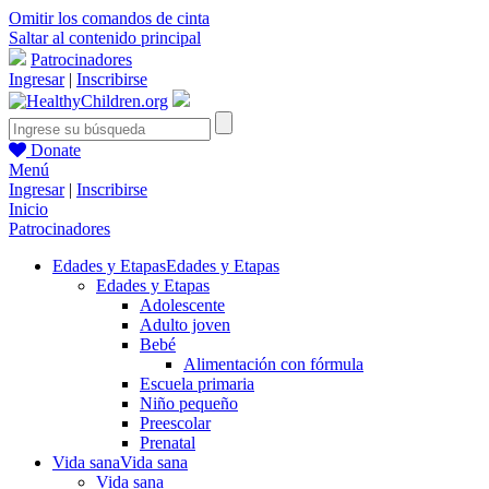
Omitir los comandos de cinta
Saltar al contenido principal
Patrocinadores
Ingresar
|
Inscribirse
Donate
Menú
Ingresar
|
Inscribirse
Inicio
Patrocinadores
Edades y Etapas
Edades y Etapas
Edades y Etapas
Adolescente
Adulto joven
Bebé
Alimentación con fórmula
Escuela primaria
Niño pequeño
Preescolar
Prenatal
Vida sana
Vida sana
Vida sana