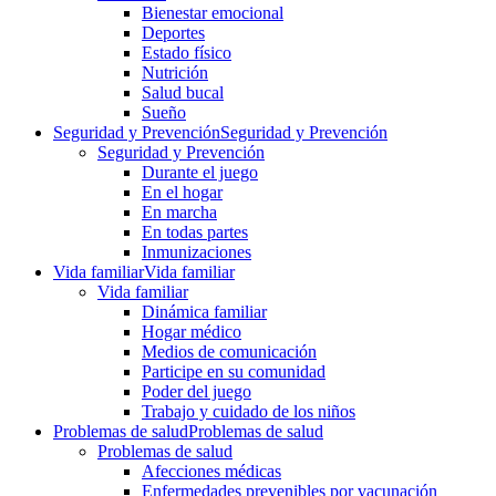
Bienestar emocional
Deportes
Estado físico
Nutrición
Salud bucal
Sueño
Seguridad y Prevención
Seguridad y Prevención
Seguridad y Prevención
Durante el juego
En el hogar
En marcha
En todas partes
Inmunizaciones
Vida familiar
Vida familiar
Vida familiar
Dinámica familiar
Hogar médico
Medios de comunicación
Participe en su comunidad
Poder del juego
Trabajo y cuidado de los niños
Problemas de salud
Problemas de salud
Problemas de salud
Afecciones médicas
Enfermedades prevenibles por vacunación