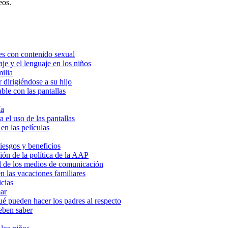
os.​
es con contenido sexual
je y el lenguaje en los niños
milia
 dirigiéndose a su hijo
ble con las pantallas
ía
a el uso de las pantallas
en las películas
riesgos y beneficios
ión de la política de la AAP
d de los medios de comunicación
n las vacaciones familiares
icias
ar
ué pueden hacer los padres al respecto
deben saber