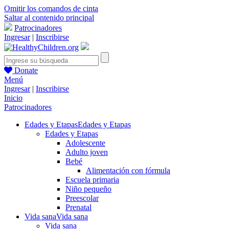
Omitir los comandos de cinta
Saltar al contenido principal
Patrocinadores
Ingresar
|
Inscribirse
Donate
Menú
Ingresar
|
Inscribirse
Inicio
Patrocinadores
Edades y Etapas
Edades y Etapas
Edades y Etapas
Adolescente
Adulto joven
Bebé
Alimentación con fórmula
Escuela primaria
Niño pequeño
Preescolar
Prenatal
Vida sana
Vida sana
Vida sana