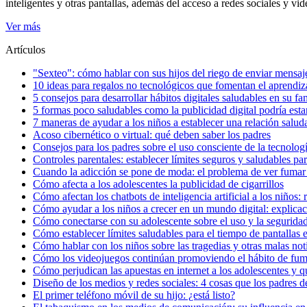
inteligentes y otras pantallas, además del acceso a redes sociales y vide
Ver más
Artículos
"Sexteo": cómo hablar con sus hijos del riego de enviar mensaj
10 ideas para regalos no tecnológicos que fomentan el aprendiza
5 consejos para desarrollar hábitos digitales saludables en su fa
5 formas poco saludables como la publicidad digital podría estar
7 maneras de ayudar a los niños a establecer una relación saluda
Acoso cibernético o virtual: qué deben saber los padres
Consejos para los padres sobre el uso consciente de la tecnolog
Controles parentales: establecer límites seguros y saludables par
Cuando la adicción se pone de moda: el problema de ver fumar 
Cómo afecta a los adolescentes la publicidad de cigarrillos
Cómo afectan los chatbots de inteligencia artificial a los niños: 
Cómo ayudar a los niños a crecer en un mundo digital: explicac
Cómo conectarse con su adolescente sobre el uso y la segurida
Cómo establecer límites saludables para el tiempo de pantallas e
Cómo hablar con los niños sobre las tragedias y otras malas not
Cómo los videojuegos continúan promoviendo el hábito de fum
Cómo perjudican las apuestas en internet a los adolescentes y q
Diseño de los medios y redes sociales: 4 cosas que los padres 
El primer teléfono móvil de su hijo: ¿está listo?