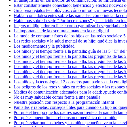
El tabaquismo en los medios de comunicación: su influencia en 
Estar constantemente conectado: beneficios y efectos nocivos d
Guía para regalos tecnológicos: cómo introducir nuevas tecnolo
Hablar con adolescentes sobre las pantallas: cómo iniciar la co
Hablemos sobre la serie “Por trece razones” y el suicidio en los
Juegos multijugador en línea: cómo garantizar la seguridad de l
La importancia de la escritura a mano en la era digital
La moda de compartir fotos de los hijos en las redes sociales: 
Las redes sociales y la salud mental de su hijo: qué dice la inves
Los medicamentos y la publicidad
Los niños y el tiempo frente a la pantalla: guía de las 5 "C" del
Los niños y el tiempo frente a la pantalla: las preguntas de las
Los niños y el tiempo frente a la pantalla: las preguntas de las
Los niños y el tiempo frente a la pantalla: las preguntas de las 
Los niños y el tiempo frente a la pantalla: las preguntas de las 
Los niños y el tiempo frente a la pantalla: las preguntas de las
Los niños y la tecnología: 12 consejos para padres en la era digi
Los peligros de los retos virales en redes sociales y las razones 
Medios de comunicación adecuados para la edad: ¿puede confiar e
No es muy saludable comer frente a una pantalla
Nuestra posición con respecto a la programación infantil
Pantallas y rabietas: consejos útiles para cuando su hijo no qui
Por qué el tiempo que los padres pasan frente a la pantalla tamb
Por qué es bueno limitar el consumo mediático de su niño
Por qué evitar que los bebés y los niños pequeños vean la telev