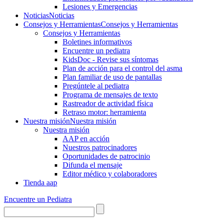
Lesiones y Emergencias
Noticias
Noticias
Consejos y Herramientas
Consejos y Herramientas
Consejos y Herramientas
Boletines informativos
Encuentre un pediatra
KidsDoc - Revise sus síntomas
Plan de acción para el control del asma
Plan familiar de uso de pantallas
Pregúntele al pediatra
Programa de mensajes de texto
Rastre​​ador de activida​d física
Retraso motor: herramienta
Nuestra misión
Nuestra misión
Nuestra misión
AAP en acción
Nuestros patrocinadores
Oportunidades de patrocinio
Difunda el mensaje
Editor médico y colaboradores
Tienda aap
Encuentre un Pediatra