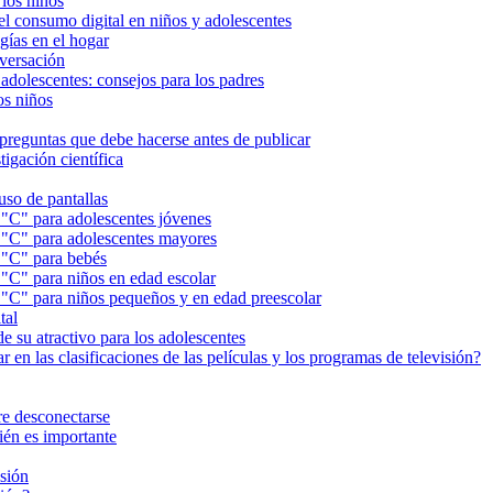
los niños
el consumo digital en niños y adolescentes
gías en el hogar
nversación
 adolescentes: consejos para los padres
os niños
5 preguntas que debe hacerse antes de publicar
tigación científica
 uso de pantallas
 5 "C" para adolescentes jóvenes
 5 "C" para adolescentes mayores
5 "C" para bebés
5 "C" para niños en edad escolar
 5 "C" para niños pequeños y en edad preescolar
tal
de su atractivo para los adolescentes
n las clasificaciones de las películas y los programas de televisión?
ere desconectarse
ién es importante
isión