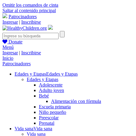
Omitir los comandos de cinta
Saltar al contenido principal
Patrocinadores
Ingresar
|
Inscribirse
Donate
Menú
Ingresar
|
Inscribirse
Inicio
Patrocinadores
Edades y Etapas
Edades y Etapas
Edades y Etapas
Adolescente
Adulto joven
Bebé
Alimentación con fórmula
Escuela primaria
Niño pequeño
Preescolar
Prenatal
Vida sana
Vida sana
Vida sana