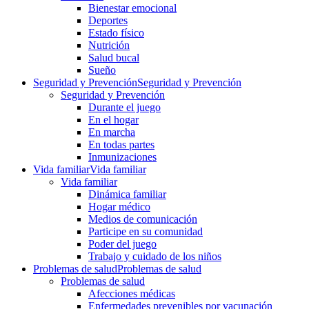
Bienestar emocional
Deportes
Estado físico
Nutrición
Salud bucal
Sueño
Seguridad y Prevención
Seguridad y Prevención
Seguridad y Prevención
Durante el juego
En el hogar
En marcha
En todas partes
Inmunizaciones
Vida familiar
Vida familiar
Vida familiar
Dinámica familiar
Hogar médico
Medios de comunicación
Participe en su comunidad
Poder del juego
Trabajo y cuidado de los niños
Problemas de salud
Problemas de salud
Problemas de salud
Afecciones médicas
Enfermedades prevenibles por vacunación