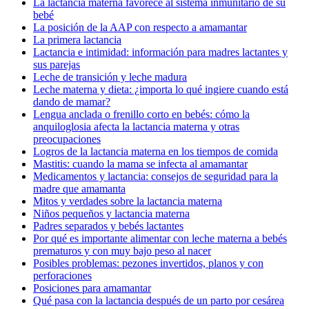
La lactancia materna favorece al sistema inmunitario de su
bebé
La posición de la AAP con respecto a amamantar
La primera lactancia
Lactancia e intimidad: información para madres lactantes y
sus parejas
Leche de transición y leche madura
Leche materna y dieta: ¿importa lo qué ingiere cuando está
dando de mamar?
Lengua anclada o frenillo corto en bebés: cómo la
anquiloglosia afecta la lactancia materna y otras
preocupaciones
Logros de la lactancia materna en los tiempos de comida
Mastitis: cuando la mama se infecta al amamantar
Medicamentos y lactancia: consejos de seguridad para la
madre que amamanta
Mitos y verdades sobre la lactancia materna
Niños pequeños y lactancia materna
Padres separados y bebés lactantes
Por qué es importante alimentar con leche materna a bebés
prematuros y con muy bajo peso al nacer
Posibles problemas: pezones invertidos, planos y con
perforaciones
Posiciones para amamantar
Qué pasa con la lactancia después de un parto por cesárea