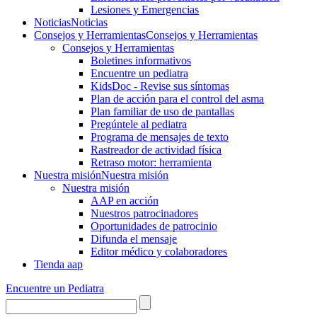
Lesiones y Emergencias
Noticias
Noticias
Consejos y Herramientas
Consejos y Herramientas
Consejos y Herramientas
Boletines informativos
Encuentre un pediatra
KidsDoc - Revise sus síntomas
Plan de acción para el control del asma
Plan familiar de uso de pantallas
Pregúntele al pediatra
Programa de mensajes de texto
Rastre​​ador de activida​d física
Retraso motor: herramienta
Nuestra misión
Nuestra misión
Nuestra misión
AAP en acción
Nuestros patrocinadores
Oportunidades de patrocinio
Difunda el mensaje
Editor médico y colaboradores
Tienda aap
Encuentre un Pediatra