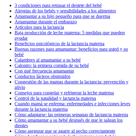
3 condiciones para retrasar el destete del bebé
Alergias de los bebés y sensibilidades a los alimentos
Amamantar a su hijo pequeño para que se duerma
Amamantar durante el embarazo
Artículos para la lactancia
Baja producción de leche materna: 5 medidas que pueden
ayudar
Beneficios psicológicos de la lactancia materna
Buenas razones para amamantar: beneficios para usted y su
bebé
Calambres al amamantar a su bebé
Calostro: la primera comida de su bebé
Con qué frecuencia amamantar
Conductos lácteos obstruidos
Congestión de las mamas durante la lactancia: prevención y
alivio
Consejos para congelar y refrigerar la leche materna
Control de la natalidad y lactancia materna
Cuando mamá se enferma: enfermedades e infecciones leves
durante la lactancia materna
Cómo adaptarse: las primeras semanas de lactancia materna
Cómo amamantar a su bebé después de que le salgan los
dientes
Cómo asegurar que se agarre al pecho correctamente