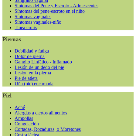
Sangrado vaginal
Síntomas del Pene y Escroto - Adolescentes
Síntomas del pene-escroto en el niño
Síntomas vaginales
Síntomas vaginales-niño
Tinea cruris
Piernas
Debilidad y fatiga
Dolor de pierna
Ganglio Linfático - Inflamado
Lesión de un dedo del pie
Lesión en la pierna
Pie de atleta
Uña (pie) encarnada
Piel
Acné
Alergias a ciertos alimentos
Ampollas
Congelación
Cortadas, Rozaduras, o Moretones
Costra láctea