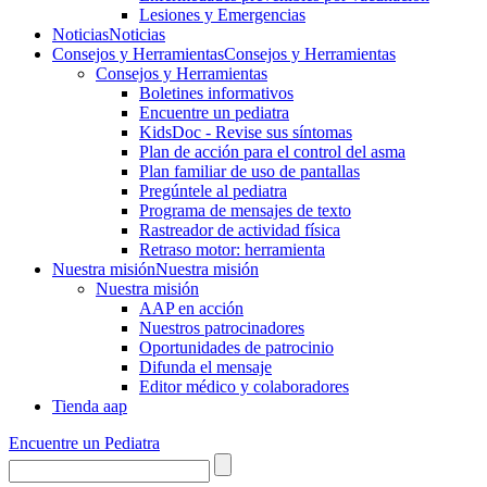
Lesiones y Emergencias
Noticias
Noticias
Consejos y Herramientas
Consejos y Herramientas
Consejos y Herramientas
Boletines informativos
Encuentre un pediatra
KidsDoc - Revise sus síntomas
Plan de acción para el control del asma
Plan familiar de uso de pantallas
Pregúntele al pediatra
Programa de mensajes de texto
Rastre​​ador de activida​d física
Retraso motor: herramienta
Nuestra misión
Nuestra misión
Nuestra misión
AAP en acción
Nuestros patrocinadores
Oportunidades de patrocinio
Difunda el mensaje
Editor médico y colaboradores
Tienda aap
Encuentre un Pediatra