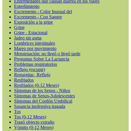
Enfermedades que causan diarrea en los viajes
Estreñimiento
Excremento - Color Inusual del
Excremento - Con Sangre
Exposición a la gripe
Gripe
Gripe - Estacional
Jadeo sin asma
Lombrices intestinales
Mareo por movimiento
Menstruación: no llegó o llegó tarde
Preguntas Sobre La Lactancia
Problemas respiratorios
Reflujo (escupir)
Regurgitac, Reflujo
Resfriados
Resfriados (0-12 Meses)
Síntomas de los Senos - Niños
Síntomas de Senos-Adolescentes
Síntomas del Cordón Umbilical
Susancia inofensiva tragada
Tos
Tos (0-12 Meses)
Tragó objecto extraño
Vómito (0-12 Meses)