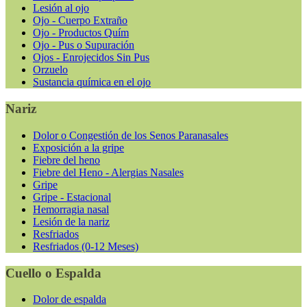
Lesión al ojo
Ojo - Cuerpo Extraño
Ojo - Productos Quím
Ojo - Pus o Supuración
Ojos - Enrojecidos Sin Pus
Orzuelo
Sustancia química en el ojo
Nariz
Dolor o Congestión de los Senos Paranasales
Exposición a la gripe
Fiebre del heno
Fiebre del Heno - Alergias Nasales
Gripe
Gripe - Estacional
Hemorragia nasal
Lesión de la nariz
Resfriados
Resfriados (0-12 Meses)
Cuello o Espalda
Dolor de espalda