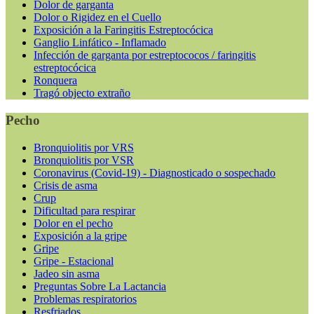
Dolor de garganta
Dolor o Rigidez en el Cuello
Exposición a la Faringitis Estreptocócica
Ganglio Linfático - Inflamado
Infección de garganta por estreptococos / faringitis
estreptocócica
Ronquera
Tragó objecto extraño
Pecho
Bronquiolitis por VRS
Bronquiolitis por VSR
Coronavirus (Covid-19) - Diagnosticado o sospechado
Crisis de asma
Crup
Dificultad para respirar
Dolor en el pecho
Exposición a la gripe
Gripe
Gripe - Estacional
Jadeo sin asma
Preguntas Sobre La Lactancia
Problemas respiratorios
Resfriados