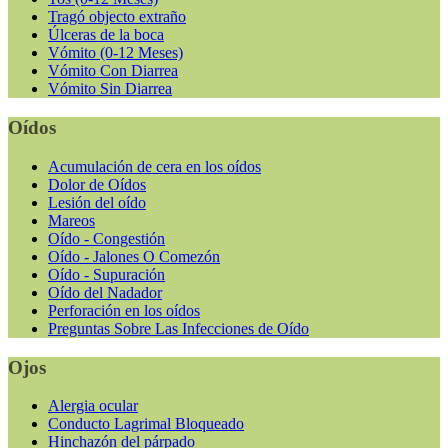
Tragó objecto extraño
Úlceras de la boca
Vómito (0-12 Meses)
Vómito Con Diarrea
Vómito Sin Diarrea
Oídos
Acumulación de cera en los oídos
Dolor de Oídos
Lesión del oído
Mareos
Oído - Congestión
Oído - Jalones O Comezón
Oído - Supuración
Oído del Nadador
Perforación en los oídos
Preguntas Sobre Las Infecciones de Oído
Ojos
Alergia ocular
Conducto Lagrimal Bloqueado
Hinchazón del párpado