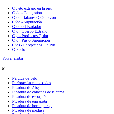
Objeto extraño en la piel
Oído - Congestión
Oído - Jalones O Comezón
Oído - Supuración
Oído del Nadador
Ojo - Cuerpo Extraño
Ojo - Productos Quím
Ojo - Pus o Supuración
Ojos - Enrojecidos Sin Pus
Orzuelo
Volver arriba
P
Pérdida de pelo
Perforación en los oídos
Picadura de Abeja
Picadura de chinches de la cama
Picadura de escorpión
Picadura de garrapata
Picadura de hormiga roja
Picadura de medusa