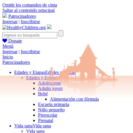
Omitir los comandos de cinta
Saltar al contenido principal
Patrocinadores
Ingresar
|
Inscribirse
Donate
Menú
Ingresar
|
Inscribirse
Inicio
Patrocinadores
Edades y Etapas
Edades y Etapas
Edades y Etapas
Adolescente
Adulto joven
Bebé
Alimentación con fórmula
Escuela primaria
Niño pequeño
Preescolar
Prenatal
Vida sana
Vida sana
Vida sana