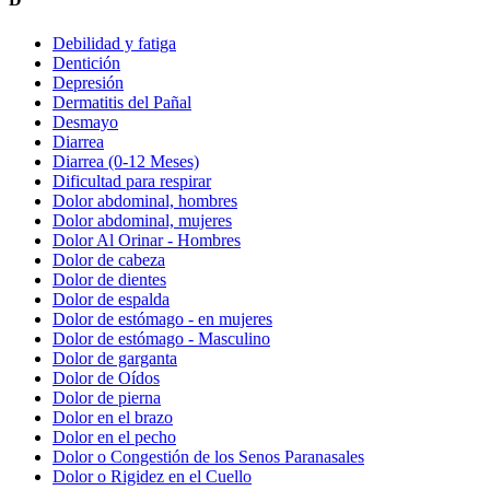
Debilidad y fatiga
Dentición
Depresión
Dermatitis del Pañal
Desmayo
Diarrea
Diarrea (0-12 Meses)
Dificultad para respirar
Dolor abdominal, hombres
Dolor abdominal, mujeres
Dolor Al Orinar - Hombres
Dolor de cabeza
Dolor de dientes
Dolor de espalda
Dolor de estómago - en mujeres
Dolor de estómago - Masculino
Dolor de garganta
Dolor de Oídos
Dolor de pierna
Dolor en el brazo
Dolor en el pecho
Dolor o Congestión de los Senos Paranasales
Dolor o Rigidez en el Cuello