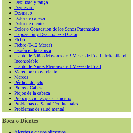
Debilidad y fatiga
Depresión
Desmayo
Dolor de cabeza
Dolor de dientes
Dolor o Congestión de los Senos Paranasales
Exposición y Reacciones al Calor
Fiebre
Fiebre (0-12 Meses)
Lesión en la cabeza
Llanto de Niños Mayores de 3 Meses de Edad –Irritabilidad
Inconsolable
Llanto de Niños Menores de 3 Meses de Edad
Mareo por movimiento
Mareos
Pérdida de pelo
Piojos - Cabeza
Piojos de la cabeza
Preocupaciones por el suicidio
Problemas de Salud Conductuales
Problemas de salud mental
Boca o Dientes
Alergias a ciertos alimentos