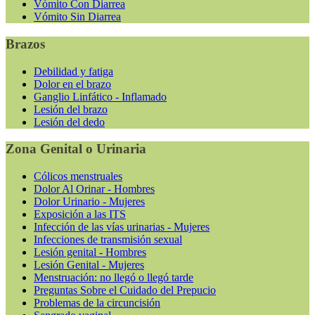
Vómito Con Diarrea
Vómito Sin Diarrea
Brazos
Debilidad y fatiga
Dolor en el brazo
Ganglio Linfático - Inflamado
Lesión del brazo
Lesión del dedo
Zona Genital o Urinaria
Cólicos menstruales
Dolor Al Orinar - Hombres
Dolor Urinario - Mujeres
Exposición a las ITS
Infección de las vías urinarias - Mujeres
Infecciones de transmisión sexual
Lesión genital - Hombres
Lesión Genital - Mujeres
Menstruación: no llegó o llegó tarde
Preguntas Sobre el Cuidado del Prepucio
Problemas de la circuncisión