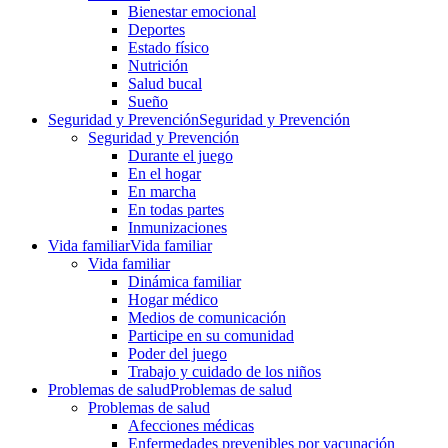
Bienestar emocional
Deportes
Estado físico
Nutrición
Salud bucal
Sueño
Seguridad y Prevención
Seguridad y Prevención
Seguridad y Prevención
Durante el juego
En el hogar
En marcha
En todas partes
Inmunizaciones
Vida familiar
Vida familiar
Vida familiar
Dinámica familiar
Hogar médico
Medios de comunicación
Participe en su comunidad
Poder del juego
Trabajo y cuidado de los niños
Problemas de salud
Problemas de salud
Problemas de salud
Afecciones médicas
Enfermedades prevenibles por vacunación