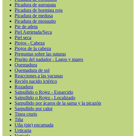
Picadura de garrapata
Picadura de hormiga roja
Picadura de medusa
Picadura de mosquito
Pie de atleta
Piel Agrietada/Seca
Piel seca
Piojos - Cabeza
Piojos de la cabeza
Preguntas sobre las suturas
Prurito del nadador - Lagos y mares
Quemadura
Quemadura de sol
Reacciones a las vacunas
Recién nacido ictérico
Rozadura
Salpullido o Rojez - Esparcido
Salpullido o Rojez - Localizado
Sarpullido por ácaros de la sarna y la picazón
Sarpullido por calor
Tinea cruris
Tiña
Uña (pie) encarnada
Urticaria
Varicela