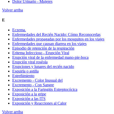
Dolor Urinario - Mujeres
Volver arriba
E
Eczema.
Enfermedades del Recién Nacido: Cómo Reconocerlas
Enfermedades propagadas por los mosquitos en los viajes
Enfermedades que causan diarrea en los viajes
Episodio de retención de la respiración
Eritema Infeccioso - Erupción Viral
Erupción viral de la enfermedad mano-pie-boca
Erupción viral roséola
Erupciones y lunares del recién nacido
Esquirla o astilla
Estreñimiento
Excremento - Color Inusual del
Excremento - Con Sangre
Exposición a la Faringitis Estreptocócica
Exposición a la gripe
Exposición a las ITS
Exposición y Reacciones al Calor
Volver arriba