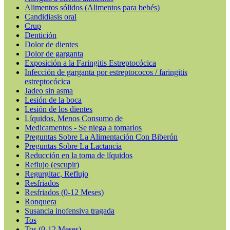
Alimentos sólidos (Alimentos para bebés)
Candidiasis oral
Crup
Dentición
Dolor de dientes
Dolor de garganta
Exposición a la Faringitis Estreptocócica
Infección de garganta por estreptococos / faringitis
estreptocócica
Jadeo sin asma
Lesión de la boca
Lesión de los dientes
Líquidos, Menos Consumo de
Medicamentos - Se niega a tomarlos
Preguntas Sobre La Alimentación Con Biberón
Preguntas Sobre La Lactancia
Reducción en la toma de líquidos
Reflujo (escupir)
Regurgitac, Reflujo
Resfriados
Resfriados (0-12 Meses)
Ronquera
Susancia inofensiva tragada
Tos
Tos (0-12 Meses)