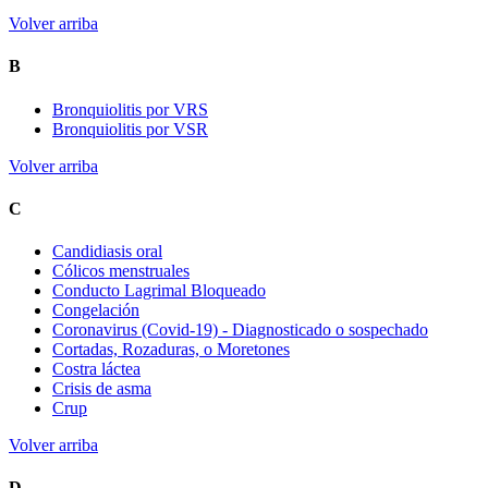
Volver arriba
B
Bronquiolitis por VRS
Bronquiolitis por VSR
Volver arriba
C
Candidiasis oral
Cólicos menstruales
Conducto Lagrimal Bloqueado
Congelación
Coronavirus (Covid-19) - Diagnosticado o sospechado
Cortadas, Rozaduras, o Moretones
Costra láctea
Crisis de asma
Crup
Volver arriba
D