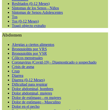
Resfriados (0-12 Meses)
Síntomas de los Senos - Niños
Síntomas de Senos-Adolescentes
Tos
Tos (0-12 Meses)
Tragó objecto extraño
Abdomen
Alergias a ciertos alimentos
Bronquiolitis por VRS
Bronquiolitis por VSR
Cólicos menstruales
Coronavirus (Covid-19) - Diagnosticado o sospechado
Crisis de asma
Crup
Diarrea
Diarrea (0-12 Meses)
Dificultad para respirar
Dolor abdominal, hombres
Dolor abdominal, mujeres
Dolor de estómago - en mujeres
Dolor de estómago - Masculino
Dolor en el pecho