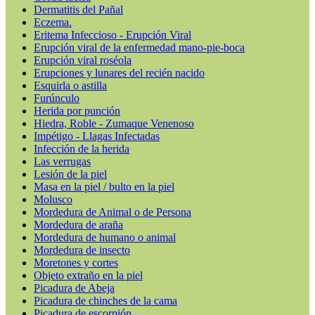
Dermatitis del Pañal
Eczema.
Eritema Infeccioso - Erupción Viral
Erupción viral de la enfermedad mano-pie-boca
Erupción viral roséola
Erupciones y lunares del recién nacido
Esquirla o astilla
Furúnculo
Herida por punción
Hiedra, Roble - Zumaque Venenoso
Impétigo - Llagas Infectadas
Infección de la herida
Las verrugas
Lesión de la piel
Masa en la piel / bulto en la piel
Molusco
Mordedura de Animal o de Persona
Mordedura de araña
Mordedura de humano o animal
Mordedura de insecto
Moretones y cortes
Objeto extraño en la piel
Picadura de Abeja
Picadura de chinches de la cama
Picadura de escorpión