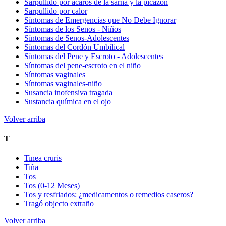
Sarpullido por ácaros de la sarna y la picazón
Sarpullido por calor
Síntomas de Emergencias que No Debe Ignorar
Síntomas de los Senos - Niños
Síntomas de Senos-Adolescentes
Síntomas del Cordón Umbilical
Síntomas del Pene y Escroto - Adolescentes
Síntomas del pene-escroto en el niño
Síntomas vaginales
Síntomas vaginales-niño
Susancia inofensiva tragada
Sustancia química en el ojo
Volver arriba
T
Tinea cruris
Tiña
Tos
Tos (0-12 Meses)
Tos y resfriados: ¿medicamentos o remedios caseros?
Tragó objecto extraño
Volver arriba