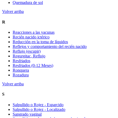
Quemadura de sol
Volver arriba
R
Reacciones a las vacunas
Recién nacido ictérico
Reducción en la toma de líquidos
Reflejos y comportamiento del recién nacido
Reflujo (escupir)
Regurgitac, Reflujo
Resfriados
Resfriados (0-12 Meses)
Ronquera
Rozadura
Volver arriba
S
Salpullido o Rojez - Esparcido
Salpullido o Rojez - Localizado
Sangrado vaginal